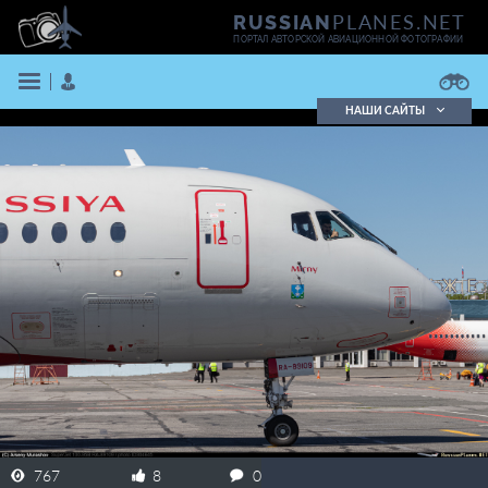
PLANES.NET
RUSSIAN
ПОРТАЛ АВТОРСКОЙ АВИАЦИОННОЙ ФОТОГРАФИИ
НАШИ САЙТЫ
Поиск фотографий
Поиск в реестре
Кратко
Подробно
ВОЙТИ
ЗАРЕГИСТРИРОВАТЬСЯ
767
8
0