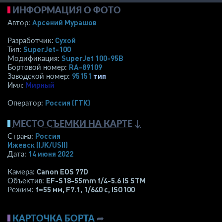
ИНФОРМАЦИЯ О ФОТО
Арсений Мурашов
Автор:
Сухой
Разработчик:
SuperJet-100
Тип:
SuperJet 100-95B
Модификация:
RA-89109
Бортовой номер:
95151
тип
Заводской номер:
Мирный
Имя:
Россия (ГТК)
Оператор:
МЕСТО СЪЕМКИ НА КАРТЕ ↓
Россия
Страна:
Ижевск
(IJK/USII)
14 июня 2022
Дата:
Canon EOS 77D
Камера:
EF-S18-55mm f/4-5.6 IS STM
Объектив:
f=55 мм
,
F7.1
,
1/640 с
,
ISO100
Режим:
КАРТОЧКА БОРТА
➦