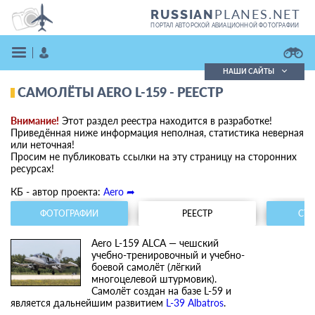
PLANES.NET
RUSSIAN
ПОРТАЛ АВТОРСКОЙ АВИАЦИОННОЙ ФОТОГРАФИИ
НАШИ САЙТЫ
САМОЛЁТЫ AERO L-159 - РЕЕСТР
Поиск фотографий
Поиск в реестре
Внимание!
Этот раздел реестра находится в разработке!
Кратко
Подробно
Приведённая ниже информация неполная, статистика неверная
или неточная!
ВОЙТИ
Просим не публиковать ссылки на эту страницу на сторонних
ресурсах!
КБ - автор проекта:
Aero ➦
ФОТОГРАФИИ
РЕЕСТР
СТА
Aero L-159 ALCA — чешский
учебно-тренировочный и учебно-
ЗАРЕГИСТРИРОВАТЬСЯ
боевой самолёт (лёгкий
многоцелевой штурмовик).
Самолёт создан на базе L-59 и
является дальнейшим развитием
L-39 Albatros
.