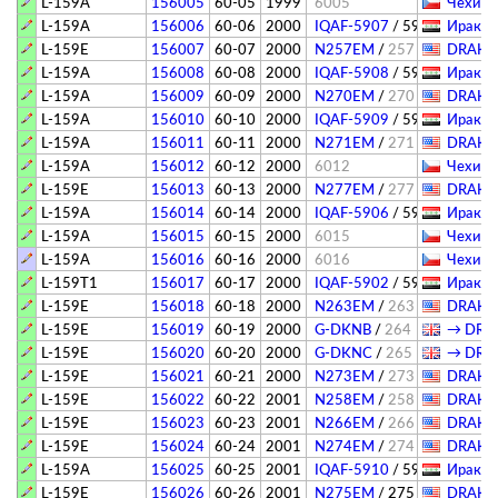
L-159A
156005
60-05
1999
6005
Чехия (
L-159A
156006
60-06
2000
IQAF-5907
/
5907
Ирак -
L-159E
156007
60-07
2000
N257EM
/
257
DRAKEN 
L-159A
156008
60-08
2000
IQAF-5908
/
5908
Ирак -
L-159A
156009
60-09
2000
N270EM
/
270
DRAKEN 
L-159A
156010
60-10
2000
IQAF-5909
/
5909
Ирак -
L-159A
156011
60-11
2000
N271EM
/
271
DRAKEN 
L-159A
156012
60-12
2000
6012
Чехия (
L-159E
156013
60-13
2000
N277EM
/
277
DRAKEN 
L-159A
156014
60-14
2000
IQAF-5906
/
5906
Ирак -
L-159A
156015
60-15
2000
6015
Чехия (
L-159A
156016
60-16
2000
6016
Чехия (
L-159T1
156017
60-17
2000
IQAF-5902
/
5902
Ирак -
L-159E
156018
60-18
2000
N263EM
/
263
DRAKEN 
L-159E
156019
60-19
2000
G-DKNB
/
264
→ DRAK
L-159E
156020
60-20
2000
G-DKNC
/
265
→ DRAK
L-159E
156021
60-21
2000
N273EM
/
273
DRAKEN 
L-159E
156022
60-22
2001
N258EM
/
258
DRAKEN 
L-159E
156023
60-23
2001
N266EM
/
266
DRAKEN 
L-159E
156024
60-24
2001
N274EM
/
274
DRAKEN 
L-159A
156025
60-25
2001
IQAF-5910
/
5910
Ирак -
L-159E
156026
60-26
2001
N275EM
/
275
DRAKEN 