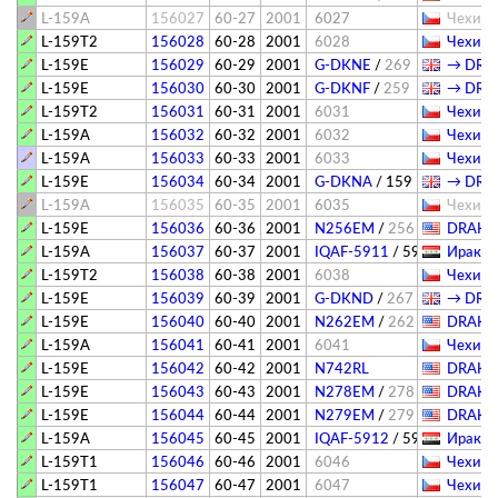
L-159A
156027
60-27
2001
6027
Чехия (
L-159T2
156028
60-28
2001
6028
Чехия (
L-159E
156029
60-29
2001
G-DKNE
/
269
→ DRAK
L-159E
156030
60-30
2001
G-DKNF
/
259
→ DRAK
L-159T2
156031
60-31
2001
6031
Чехия (
L-159A
156032
60-32
2001
6032
Чехия (
L-159A
156033
60-33
2001
6033
Чехия (
L-159E
156034
60-34
2001
G-DKNA
/
159
→ DRAK
L-159A
156035
60-35
2001
6035
Чехия (
L-159E
156036
60-36
2001
N256EM
/
256
DRAKEN 
L-159A
156037
60-37
2001
IQAF-5911
/
5911
Ирак -
L-159T2
156038
60-38
2001
6038
Чехия (
L-159E
156039
60-39
2001
G-DKND
/
267
→ DRAK
L-159E
156040
60-40
2001
N262EM
/
262
DRAKEN 
L-159A
156041
60-41
2001
6041
Чехия (
L-159E
156042
60-42
2001
N742RL
DRAKEN 
L-159E
156043
60-43
2001
N278EM
/
278
DRAKEN 
L-159E
156044
60-44
2001
N279EM
/
279
DRAKEN 
L-159A
156045
60-45
2001
IQAF-5912
/
5912
Ирак -
L-159T1
156046
60-46
2001
6046
Чехия (
L-159T1
156047
60-47
2001
6047
Чехия (