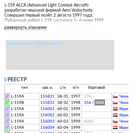
L-159 ALCA (Advanced Light Combat Aircraft)
разработан чешской фирмой Aero Vodochody.
Совершил первый полёт 2 августа 1997 года.
Публичный дебют L-159 состоялся 5—6 июня 1999
года в рамках авиационного шоу SIAD-1999 в
развернуть описание
Братиславе. Одноместный L-159 ALCA был принят
на вооружение чешских ВВС в 2001 году,
двухместный L-159T — в 2007 году.
памятники L-159 на карте
➦
РЕЕСТР
тип
зав. н.
с/н
п/п
бортовой
L-159A
155831
58-31
1997
376
Чехия (
L-159B
155832
58-32
1998
356
/
5832
Чехия (
L-159A
156001
60-01
1999
Ирак -
L-159A
156002
60-02
1999
Ирак -
L-159A
156003
60-03
1999
6003
Чехия (
L-159A
156004
60-04
1999
Ирак -