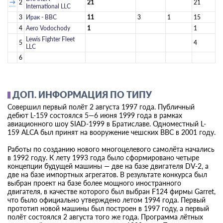
→
2
21
21
International LLC
3
Ирак - ВВС
11
3
1
15
4
Aero Vodochody
1
1
Lewis Fighter Fleet
5
4
LLC
6
ДОП. ИНФОРМАЦИЯ ПО ТИПУ
Совершил первый полёт 2 августа 1997 года. Публичный
дебют L-159 состоялся 5—6 июня 1999 года в рамках
авиационного шоу SIAD-1999 в Братиславе. Одноместный L-
159 ALCA был принят на вооружение чешских ВВС в 2001 году.
Работы по созданию нового многоцелевого самолёта начались
в 1992 году. К лету 1993 года было сформировано четыре
концепции будущей машины — две на базе двигателя DV-2, а
две на базе импортных агрегатов. В результате конкурса был
выбран проект на базе более мощного иностранного
двигателя, в качестве которого был выбран F124 фирмы Garret,
что было официально утверждено летом 1994 года. Первый
прототип новой машины был построен в 1997 году, а первый
полёт состоялся 2 августа того же года. Программа лётных