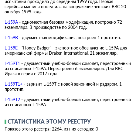
испытаний проходила до середины 1999 года. Первая
серийная машина поступила на вооружение чешских ВВС 20
октября 1999 года.
L-159A
- одноместная базовая модификация, построено 72
экземпляра. В производстве по 2004 год.
L-159B
- двухместная модификация, построен 1 прототип.
L-159E
- "Honey Badger" - экспортное обозначение L-159A для
американской фирмы Draken International. 21 экземпляр.
L-159T1
- двухместный учебно-боевой самолет, перестроенный
из списанных L-159A. Перестроено 6 экземпляров. Для ВВС
Ирака в серии с 2017 года.
L-159T1+
- вариант L-159T с новой авионикой и радаром. 1
прототип.
L-159T2
- двухместный учебно-боевой самолет, перестроенный
из списанных L-159A.
СТАТИСТИКА ЭТОМУ РЕЕСТРУ
Показов этого реестра:
2264
, из них сегодня: 0