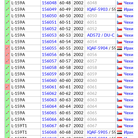
L-159A
156048
60-48
2002
6048
Чехия (
L-159A
156049
60-49
2002
IQAF-5903
/
5903
Ирак -
L-159A
156050
60-50
2002
6050
Чехия (
L-159A
156051
60-51
2002
6051
Чехия (
L-159A
156052
60-52
2002
6052
Чехия (
L-159A
156053
60-53
2002
AD572 / DU-C
/
6053
Чехия (
L-159A
156054
60-54
2002
6054
Чехия (
L-159A
156055
60-55
2002
IQAF-5904
/
5904
Ирак -
L-159A
156056
60-56
2002
6056
Чехия (
L-159A
156057
60-57
2002
6057
Чехия (
L-159A
156058
60-58
2002
6058
Чехия (
L-159A
156059
60-59
2002
6059
Чехия (
L-159A
156060
60-60
2002
6060
Чехия (
L-159A
156061
60-61
2002
6061
Чехия (
L-159A
156062
60-62
2002
6062
Чехия (
L-159A
156063
60-63
2002
6063
Чехия (
L-159A
156064
60-64
2002
6064
Чехия (
L-159A
156065
60-65
2002
6065
Чехия (
L-159A
156066
60-66
2002
6066
Чехия (
L-159T1
156067
60-67
2002
6067
Чехия (
L-159T1
156068
60-68
2002
IQAF-5905
/
5905
Ирак -