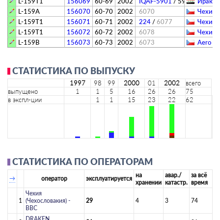
L-159T1
156069
60-69
2002
IQAF-5901
/
5901
Ирак -
L-159A
156070
60-70
2002
6070
Чехия (
L-159T1
156071
60-71
2002
224
/
6077
Чехия (
L-159T1
156072
60-72
2002
6078
Чехия (
L-159B
156073
60-73
2002
6073
Aero V
СТАТИСТИКА ПО ВЫПУСКУ
1997
98
99
2000
01
2002
всего
выпущено
1
1
5
16
26
26
75
в экспл-ции
1
1
15
23
22
62
СТАТИСТИКА ПО ОПЕРАТОРАМ
на
авар./
за всё
→
оператор
эксплуатируется
хранении
катастр.
время
Чехия
1
(Чехословакия) -
29
4
3
74
ВВС
DRAKEN