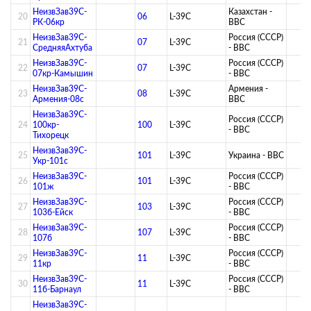
НеизвЗав39C-
Казахстан -
20
06
L-39C
РК-06кр
ВВС
НеизвЗав39C-
Россия (СССР)
21
07
L-39C
СредняяАхтуба
- ВВС
НеизвЗав39C-
Россия (СССР)
22
07
L-39C
07кр-Камышин
- ВВС
НеизвЗав39C-
Армения -
23
08
L-39C
Армения-08с
ВВС
НеизвЗав39C-
Россия (СССР)
24
100кр-
100
L-39C
- ВВС
Тихорецк
НеизвЗав39C-
25
101
L-39C
Украина - ВВС
Укр-101с
НеизвЗав39C-
Россия (СССР)
26
101
L-39C
101ж
- ВВС
НеизвЗав39C-
Россия (СССР)
27
103
L-39C
103б-Ейск
- ВВС
НеизвЗав39C-
Россия (СССР)
28
107
L-39C
107б
- ВВС
НеизвЗав39C-
Россия (СССР)
29
11
L-39C
11кр
- ВВС
НеизвЗав39C-
Россия (СССР)
30
11
L-39C
11б-Барнаул
- ВВС
НеизвЗав39C-