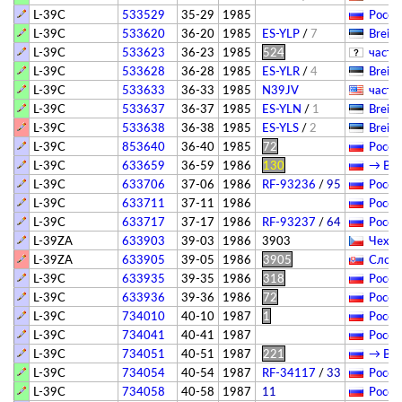
L-39C
533529
35-29
1985
Росси
L-39C
533620
36-20
1985
ES-YLP
/
7
Breitl
L-39C
533623
36-23
1985
524
­частн
L-39C
533628
36-28
1985
ES-YLR
/
4
Breitl
L-39C
533633
36-33
1985
N39JV
­частн
L-39C
533637
36-37
1985
ES-YLN
/
1
Breitl
L-39C
533638
36-38
1985
ES-YLS
/
2
Breitl
L-39C
853640
36-40
1985
72
Росси
L-39C
633659
36-59
1986
130
→ Вяз
L-39C
633706
37-06
1986
RF-93236
/
95
Росси
L-39C
633711
37-11
1986
Росси
L-39C
633717
37-17
1986
RF-93237
/
64
Росси
L-39ZA
633903
39-03
1986
3903
Чехия
L-39ZA
633905
39-05
1986
3905
Слова
L-39C
633935
39-35
1986
318
Росси
L-39C
633936
39-36
1986
72
Росси
L-39C
734010
40-10
1987
1
Росси
L-39C
734041
40-41
1987
Росси
L-39C
734051
40-51
1987
221
→ Вяз
L-39C
734054
40-54
1987
RF-34117
/
33
Росси
L-39C
734058
40-58
1987
11
Росси