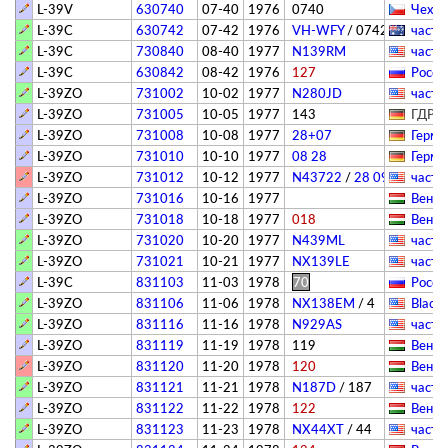
L-39V
630740
07-40
1976
0740
Чехия
L-39C
630742
07-42
1976
VH-WFY
/
0742
­частн
L-39C
730840
08-40
1977
N139RM
­частн
L-39C
630842
08-42
1976
127
Росси
L-39ZO
731002
10-02
1977
N280JD
­частн
L-39ZO
731005
10-05
1977
143
ГДР -
L-39ZO
731008
10-08
1977
28+07
Герма
L-39ZO
731010
10-10
1977
08 28
Герма
L-39ZO
731012
10-12
1977
N43722
/
28 09
­частн
L-39ZO
731016
10-16
1977
Венгр
L-39ZO
731018
10-18
1977
018
Венгр
L-39ZO
731020
10-20
1977
N439ML
­частн
L-39ZO
731021
10-21
1977
NX139LE
­частн
L-39C
831103
11-03
1978
70
Росси
L-39ZO
831106
11-06
1978
NX138EM
/
4
Black
L-39ZO
831116
11-16
1978
N929AS
­частн
L-39ZO
831119
11-19
1978
119
Венгр
L-39ZO
831120
11-20
1978
120
Венгр
L-39ZO
831121
11-21
1978
N187D
/
187
­частн
L-39ZO
831122
11-22
1978
122
Венгр
L-39ZO
831123
11-23
1978
NX44XT
/
44
­частн