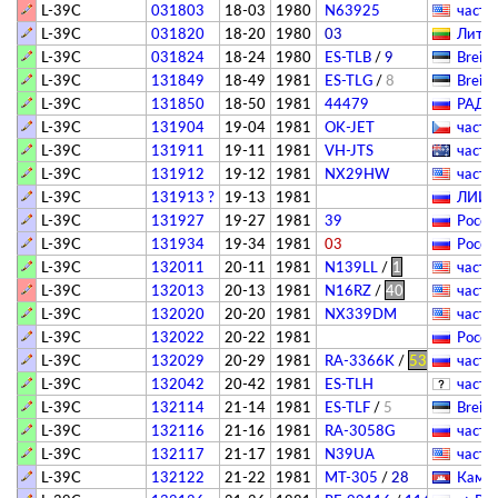
L-39C
031803
18-03
1980
N63925
­частн
L-39C
031820
18-20
1980
03
Литва
L-39C
031824
18-24
1980
ES-TLB
/
9
Breitl
L-39C
131849
18-49
1981
ES-TLG
/
8
Breitl
L-39C
131850
18-50
1981
44479
РАДА
L-39C
131904
19-04
1981
OK-JET
­частн
L-39C
131911
19-11
1981
VH-JTS
­частн
L-39C
131912
19-12
1981
NX29HW
­частн
L-39C
131913 ?
19-13
1981
ЛИИ и
L-39C
131927
19-27
1981
39
Росси
L-39C
131934
19-34
1981
03
Росси
L-39C
132011
20-11
1981
N139LL
/
1
­частн
L-39C
132013
20-13
1981
N16RZ
/
40
­частн
L-39C
132020
20-20
1981
NX339DM
­частн
L-39C
132022
20-22
1981
Росси
L-39C
132029
20-29
1981
RA-3366K
/
53
­частн
L-39C
132042
20-42
1981
ES-TLH
­частн
L-39C
132114
21-14
1981
ES-TLF
/
5
Breitl
L-39C
132116
21-16
1981
RA-3058G
­частн
L-39C
132117
21-17
1981
N39UA
­частн
L-39C
132122
21-22
1981
MT-305
/
28
Камбо