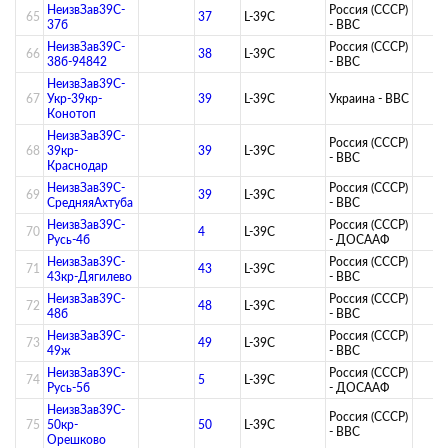
НеизвЗав39C-
Россия (СССР)
65
37
L-39C
37б
- ВВС
НеизвЗав39C-
Россия (СССР)
66
38
L-39C
38б-94842
- ВВС
НеизвЗав39C-
67
Укр-39кр-
39
L-39C
Украина - ВВС
Конотоп
НеизвЗав39C-
Россия (СССР)
68
39кр-
39
L-39C
- ВВС
Краснодар
НеизвЗав39C-
Россия (СССР)
69
39
L-39C
СредняяАхтуба
- ВВС
НеизвЗав39C-
Россия (СССР)
70
4
L-39C
Русь-4б
- ДОСААФ
НеизвЗав39C-
Россия (СССР)
71
43
L-39C
43кр-Дягилево
- ВВС
НеизвЗав39C-
Россия (СССР)
72
48
L-39C
48б
- ВВС
НеизвЗав39C-
Россия (СССР)
73
49
L-39C
49ж
- ВВС
НеизвЗав39C-
Россия (СССР)
74
5
L-39C
Русь-5б
- ДОСААФ
НеизвЗав39C-
Россия (СССР)
75
50кр-
50
L-39C
- ВВС
Орешково