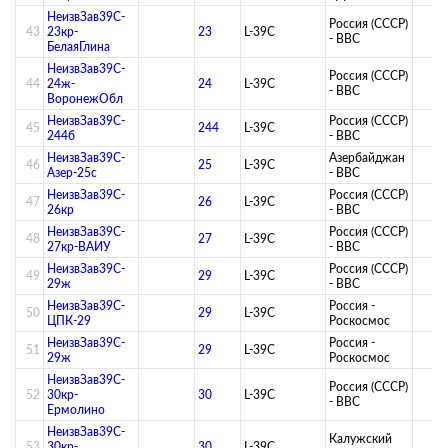
НеизвЗав39C-
Россия (СССР)
43
23кр-
23
L-39C
- ВВС
БелаяГлина
НеизвЗав39C-
Россия (СССР)
44
24ж-
24
L-39C
- ВВС
ВоронежОбл
НеизвЗав39C-
Россия (СССР)
45
244
L-39C
244б
- ВВС
НеизвЗав39C-
Азербайджан
46
25
L-39C
Азер-25с
- ВВС
НеизвЗав39C-
Россия (СССР)
47
26
L-39C
26кр
- ВВС
НеизвЗав39C-
Россия (СССР)
48
27
L-39C
27кр-ВАИУ
- ВВС
НеизвЗав39C-
Россия (СССР)
49
29
L-39C
29ж
- ВВС
НеизвЗав39C-
Россия -
50
29
L-39C
ЦПК-29
Роскосмос
НеизвЗав39C-
Россия -
51
29
L-39C
29ж
Роскосмос
НеизвЗав39C-
Россия (СССР)
52
30кр-
30
L-39C
- ВВС
Ермолино
НеизвЗав39C-
Калужский
53
30кр-
30
L-39C