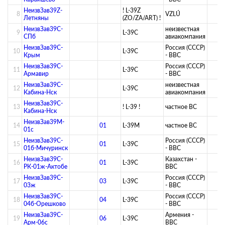
НеизвЗав39Z-
! L-39Z
8
VZLÚ
Летняны
(ZO/ZA/ART) !
НеизвЗав39C-
­неизвестная
9
L-39C
СПб
авиакомпания­
НеизвЗав39C-
Россия (СССР)
10
L-39C
Крым
- ВВС
НеизвЗав39C-
Россия (СССР)
11
L-39C
Армавир
- ВВС
НеизвЗав39C-
­неизвестная
12
L-39C
Кабина-Нск
авиакомпания­
НеизвЗав39C-
13
! L-39 !
­частное ВС­
Кабина-Нск
НеизвЗав39M-
14
01
L-39M
­частное ВС­
01с
НеизвЗав39C-
Россия (СССР)
15
01
L-39C
01б-Мичуринск
- ВВС
НеизвЗав39C-
Казахстан -
16
01
L-39C
РК-01ж-Актобе
ВВС
НеизвЗав39C-
Россия (СССР)
17
03
L-39C
03ж
- ВВС
НеизвЗав39C-
Россия (СССР)
18
04
L-39C
04б-Орешково
- ВВС
НеизвЗав39C-
Армения -
19
06
L-39C
Арм-06с
ВВС