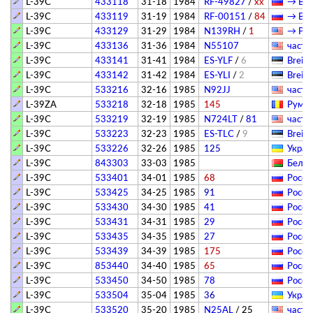
L-39C
433118
31-18
1984
RF-49827
/
хх
→ Вяз
L-39C
433119
31-19
1984
RF-00151
/
84
→ Вяз
L-39C
433129
31-29
1984
N139RH
/
1
→ Patr
L-39C
433136
31-36
1984
N55107
­частн
L-39C
433141
31-41
1984
ES-YLF
/
6
Breitl
L-39C
433142
31-42
1984
ES-YLI
/
2
Breitl
L-39C
533216
32-16
1985
N92JJ
­частн
L-39ZA
533218
32-18
1985
145
Румын
L-39C
533219
32-19
1985
N724LT
/
81
­частн
L-39C
533223
32-23
1985
ES-TLC
/
9
Breitl
L-39C
533226
32-26
1985
125
Украи
L-39C
843303
33-03
1985
Белар
L-39C
533401
34-01
1985
68
Росси
L-39C
533425
34-25
1985
91
Росси
L-39C
533430
34-30
1985
41
Росси
L-39C
533431
34-31
1985
29
Росси
L-39C
533435
34-35
1985
27
Росси
L-39C
533439
34-39
1985
175
Росси
L-39C
853440
34-40
1985
65
Росси
L-39C
533450
34-50
1985
78
Росси
L-39C
533504
35-04
1985
36
Украи
L-39C
533520
35-20
1985
N25AL
/
25
­частн