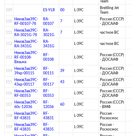
Team
Breitling Jet
109
ES-YLR
00
L-39C
Team
НеизвЗав39C-
RA-
Россия (СССР)
110
7
L-39C
RF-00107-7б
00107
- ДОСААФ
НеизвЗав39C-
RA-
111
7
L-39C
­частное ВС­
RA-3021G-7б
3021G
НеизвЗав39C-
RA-
112
L-39C
­частное ВС­
RA-3431G
3431G
НеизвЗав39C-
RF-
Россия (СССР)
113
RF-00108-
L-39C
00108
- ДОСААФ
Вязьма
НеизвЗав39C-
RF-
Россия (СССР)
114
39
L-39C
39кр-00115
00115
- ДОСААФ
НеизвЗав39C-
RF-
Россия (СССР)
115
43
L-39C
43кр-00117
00117
- ДОСААФ
НеизвЗав39C-
RF-
Россия (СССР)
116
L-39C
RF-00353
00353
- ДОСААФ
НеизвЗав39C-
RF-
Россия (СССР)
117
60
L-39C
60с-12036
12036
- ВМФ
НеизвЗав39C-
RF-
Россия -
118
L-39C
RF-43831
43831
Роскосмос
НеизвЗав39C-
RF-
Россия -
119
L-39C
RF-43835
43835
Роскосмос
НеизвЗав39C-
RF-
Россия -