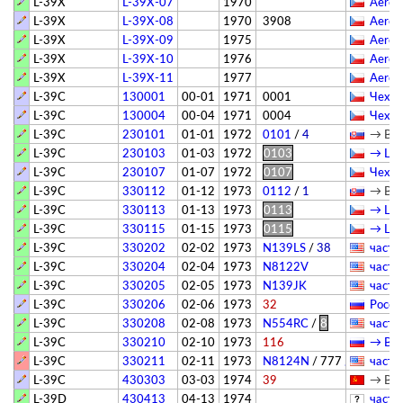
L-39X
L-39X-07
1970
Aero 
L-39X
L-39X-08
1970
3908
Aero 
L-39X
L-39X-09
1975
Aero 
L-39X
L-39X-10
1976
Aero 
L-39X
L-39X-11
1977
Aero 
L-39C
130001
00-01
1971
0001
Чехия
L-39C
130004
00-04
1971
0004
Чехия
L-39C
230101
01-01
1972
0101
/
4
→ Biel
L-39C
230103
01-03
1972
0103
→ Цен
L-39C
230107
01-07
1972
0107
Чехия
L-39C
330112
01-12
1973
0112
/
1
→ Biel
L-39C
330113
01-13
1973
0113
→ Цен
L-39C
330115
01-15
1973
0115
→ Цен
L-39C
330202
02-02
1973
N139LS
/
38
­частн
L-39C
330204
02-04
1973
N8122V
­частн
L-39C
330205
02-05
1973
N139JK
­частн
L-39C
330206
02-06
1973
32
Росси
L-39C
330208
02-08
1973
N554RC
/
8
­частн
L-39C
330210
02-10
1973
116
→ Вяз
L-39C
330211
02-11
1973
N8124N
/
777
/ Triple Se
­частн
L-39C
430303
03-03
1974
39
→ Вор
L-39D
430413
04-13
1974
­частн