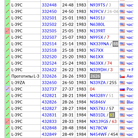
L-39C
332448
24-48
1983
N939TS
/
3
­частн
L-39C
332450
24-50
1983
N39CV
/
26-06
­частн
L-39C
332501
25-01
1983
N4351J
­частн
L-39C
332502
25-02
1983
N6380L
­частн
L-39C
332505
25-05
1983
N139RT
­частн
L-39C
332507
25-07
1983
N995X
/
7
­частн
L-39C
332514
25-14
1983
NX339NA
/
884
­частн
L-39C
332518
25-18
1983
N57XX
­частн
L-39C
332520
25-20
1983
N61XX
­частн
L-39C
332524
25-24
1983
N63XX
/
74
­частн
L-39C
332622
26-22
1983
N339DH
/
3
→ Patr
Прототипы L-39NG
332626
26-26
1983
2626
Aero 
L-39ZA
332650
26-50
1983
N339ZA
/
255
­частн
L-39C
332737
27-37
1983
04
Росси
L-39C
432821
28-21
1984
N4328Y
/
51
­частн
L-39C
432826
28-26
1984
N5846V
Black
L-39C
432827
28-27
1984
NX57XJ
/
57
­частн
L-39C
432831
28-31
1984
N831DL
/
61
­частн
L-39C
432833
28-33
1984
NX139GS
/
63
­частн
L-39C
432848
28-48
1984
N178CW
­частн
L-39C
432849
28-49
1984
N454WF
/
454
­частн