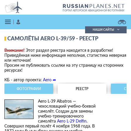
PLANES.NET
RUSSIAN
ПОРТАЛ АВТОРСКОЙ АВИАЦИОННОЙ ФОТОГРАФИИ
НАШИ САЙТЫ
САМОЛЁТЫ AERO L-39/59 - РЕЕСТР
Поиск фотографий
Поиск в реестре
Внимание!
Этот раздел реестра находится в разработке!
Кратко
Подробно
Приведённая ниже информация неполная, статистика неверная
или неточная!
ВОЙТИ
Просим не публиковать ссылки на эту страницу на сторонних
ресурсах!
КБ - автор проекта:
Aero ➦
ФОТОГРАФИИ
РЕЕСТР
СТА
Aero L-39 Albatros —
чехословацкий учебно-боевой
ЗАРЕГИСТРИРОВАТЬСЯ
самолёт. Создан для замены
учебно-тренировочного
самолёта
Aero L-29 Delfin
.
Совершил первый полёт 4 ноября 1968 года. В
1972 году был выбран основным учебно-