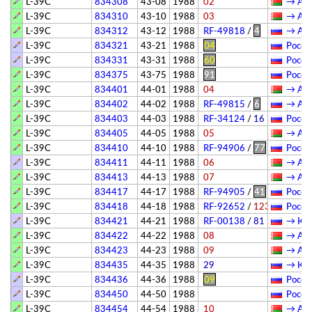
L-39C
834308
43-08
1988
02
→ АГВ
L-39C
834310
43-10
1988
03
→ АГВ
L-39C
834312
43-12
1988
RF-49818
/
4
→ АГВ
L-39C
834321
43-21
1988
04
Росси
L-39C
834331
43-31
1988
60
Росси
L-39C
834375
43-75
1988
91
Росси
L-39C
834401
44-01
1988
04
→ АГВ
L-39C
834402
44-02
1988
RF-49815
/
6
→ АГВ
L-39C
834403
44-03
1988
RF-34124
/
16
Росси
L-39C
834405
44-05
1988
05
→ АГВ
L-39C
834410
44-10
1988
RF-94906
/
77
Росси
L-39C
834411
44-11
1988
06
→ АГВ
L-39C
834413
44-13
1988
07
→ АГВ
L-39C
834417
44-17
1988
RF-94905
/
41
Росси
L-39C
834418
44-18
1988
RF-92652
/
123
Росси
L-39C
834421
44-21
1988
RF-00138
/
81
→ Куй
L-39C
834422
44-22
1988
08
→ АГВ
L-39C
834423
44-23
1988
09
→ АГВ
L-39C
834435
44-35
1988
29
→ Куй
L-39C
834436
44-36
1988
09
Росси
L-39C
834450
44-50
1988
Росси
L-39C
834454
44-54
1988
10
→ АГВ