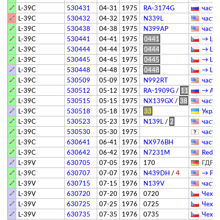
L-39C
530431
04-31
1975
RA-3174G
­частн
L-39C
530432
04-32
1975
N339L
­частн
L-39C
530438
04-38
1975
N399AP
­частн
L-39C
530441
04-41
1975
0441
→ Цен
L-39C
530444
04-44
1975
0444
→ Цен
L-39C
530445
04-45
1975
0445
→ Цен
L-39C
530448
04-48
1975
0448
→ Цен
L-39C
530509
05-09
1975
N992RT
­частн
L-39C
530512
05-12
1975
RA-1909G
/
11
→ АГВ
L-39C
530515
05-15
1975
NX139GX
/
38
­частн
L-39C
530518
05-18
1975
33
Украи
L-39C
530523
05-23
1975
N139L
/
2
­частн
L-39C
530530
05-30
1975
­частн
L-39C
630641
06-41
1976
NX976BH
­частн
L-39C
630642
06-42
1976
N7231M
Red Je
L-39V
630705
07-05
1976
170
ГДР -
L-39C
630707
07-07
1976
N439DH
/
4
→ Patr
L-39V
630715
07-15
1976
N139V
­частн
L-39V
630720
07-20
1976
0720
Чехия
L-39V
630725
07-25
1976
0725
Чехия
L-39V
630735
07-35
1976
0735
Чехия