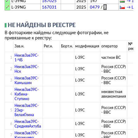
L-39NG
167025
2025
147
→ 101
L-39NG
167031
2025
0479
/
9
→ Цен
НЕ НАЙДЕНЫ В РЕЕСТРЕ
В фотоархиве найдены следующие фотографии, не
привязанные к реестру:
№ в
Зав.н.
Рег.н.
Борт.н.
модификация
оператор
реест
НеизвЗав39C-
1
L-39C
­частное ВС­
1-ЧБ
НеизвЗав39C-
Россия (СССР)
2
L-39C
Нск
- ВВС
НеизвЗав39C-
Россия (СССР)
3
L-39C
Камышин
- ВВС
НеизвЗав39C-
­неизвестная
4
Кабина-
L-39C
авиакомпания­
Ступино
НеизвЗав39C-
Россия (СССР)
5
23кр-
L-39C
- ВВС
БелаяГлина
НеизвЗав39C-
Россия (СССР)
6
L-39C
СредняяАхтуба
- ВВС
НеизвЗав39C-
Россия (СССР)
7
L-39C
Караишево
- ВВС