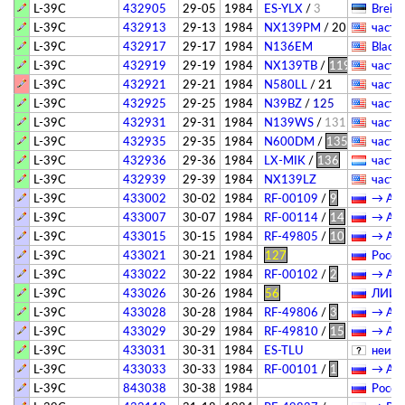
L-39C
432905
29-05
1984
ES-YLX
/
3
Breitl
L-39C
432913
29-13
1984
NX139PM
/
201
­частн
L-39C
432917
29-17
1984
N136EM
Black
L-39C
432919
29-19
1984
NX139TB
/
119
­частн
L-39C
432921
29-21
1984
N580LL
/
21
­частн
L-39C
432925
29-25
1984
N39BZ
/
125
­частн
L-39C
432931
29-31
1984
N139WS
/
131
­частн
L-39C
432935
29-35
1984
N600DM
/
135
­частн
L-39C
432936
29-36
1984
LX-MIK
/
136
­частн
L-39C
432939
29-39
1984
NX139LZ
­частн
L-39C
433002
30-02
1984
RF-00109
/
9
→ АГВ
L-39C
433007
30-07
1984
RF-00114
/
14
→ АГВ
L-39C
433015
30-15
1984
RF-49805
/
10
→ АГВ
L-39C
433021
30-21
1984
127
Росси
L-39C
433022
30-22
1984
RF-00102
/
2
→ АГВ
L-39C
433026
30-26
1984
56
ЛИИ и
L-39C
433028
30-28
1984
RF-49806
/
3
→ АГВ
L-39C
433029
30-29
1984
RF-49810
/
15
→ АГВ
L-39C
433031
30-31
1984
ES-TLU
­неиз
L-39C
433033
30-33
1984
RF-00101
/
1
→ АГВ
L-39C
843038
30-38
1984
Росси