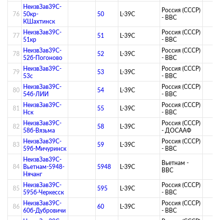
НеизвЗав39C-
Россия (СССР)
76
50кр-
50
L-39C
- ВВС
КШахтинск
НеизвЗав39C-
Россия (СССР)
77
51
L-39C
51кр
- ВВС
НеизвЗав39C-
Россия (СССР)
78
52
L-39C
52б-Погоново
- ВВС
НеизвЗав39C-
Россия (СССР)
79
53
L-39C
53с
- ВВС
НеизвЗав39C-
Россия (СССР)
80
54
L-39C
54б-ЛИИ
- ВВС
НеизвЗав39C-
Россия (СССР)
81
55
L-39C
Нск
- ВВС
НеизвЗав39C-
Россия (СССР)
82
58
L-39C
58б-Вязьма
- ДОСААФ
НеизвЗав39C-
Россия (СССР)
83
59
L-39C
59б-Мичуринск
- ВВС
НеизвЗав39C-
Вьетнам -
84
Вьетнам-5948-
5948
L-39C
ВВС
Нячанг
НеизвЗав39C-
Россия (СССР)
85
595
L-39C
595б-Черкесск
- ВВС
НеизвЗав39C-
Россия (СССР)
86
60
L-39C
60б-Дубровичи
- ВВС