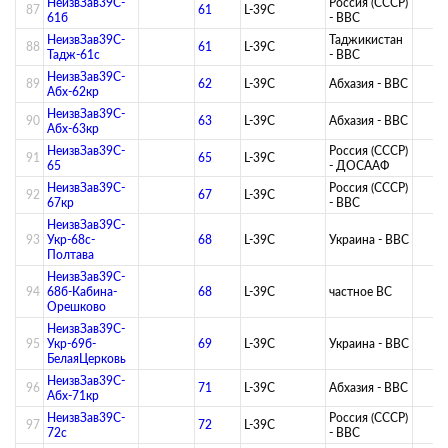
НеизвЗав39C-
Россия (СССР)
87
61
L-39C
61б
- ВВС
НеизвЗав39C-
Таджикистан
88
61
L-39C
Тадж-61с
- ВВС
НеизвЗав39C-
89
62
L-39C
Абхазия - ВВС
Абх-62кр
НеизвЗав39C-
90
63
L-39C
Абхазия - ВВС
Абх-63кр
НеизвЗав39C-
Россия (СССР)
91
65
L-39C
65
- ДОСААФ
НеизвЗав39C-
Россия (СССР)
92
67
L-39C
67кр
- ВВС
НеизвЗав39C-
93
Укр-68с-
68
L-39C
Украина - ВВС
Полтава
НеизвЗав39C-
94
68б-Кабина-
68
L-39C
­частное ВС­
Орешково
НеизвЗав39C-
95
Укр-69б-
69
L-39C
Украина - ВВС
БелаяЦерковь
НеизвЗав39C-
96
71
L-39C
Абхазия - ВВС
Абх-71кр
НеизвЗав39C-
Россия (СССР)
97
72
L-39C
72с
- ВВС