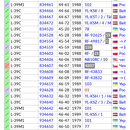
L-39M1
834461
44-61
1988
102
Росси
L-39C
834466
44-66
1988
YL-KSK
/
8
Baltic
L-39C
834467
44-67
1988
YL-KST
/
2
/ Tālivaldis
Baltic
L-39C
834472
44-72
1988
YL-KSM
/
4
/ Milda
Baltic
L-39C
834520
45-20
1989
78
Украи
L-39C
834528
45-28
1988
RF-92625
/
59
Росси
L-39C
834554
45-54
1988
RF-49817
/
1
→ АГВ
L-39C
834559
45-59
1988
134
→ Вяз
L-39C
834602
46-02
1988
RF-
/
21
Росси
L-39C
834606
46-06
1988
N810RC
/
10
­частн
L-39C
834607
46-07
1988
4607
Чехия
L-39C
934608
46-08
1989
RF-43833
→ Цен
L-39C
934609
46-09
1989
RF-43832
→ Цен
L-39C
934619
46-19
1989
103
Украи
L-39C
934628
46-28
1989
01
Росси
L-39C
934632
46-32
1989
YL-KSH
/
1
/ Hercogs Jēka
Baltic
L-39C
934640
46-40
1989
YL-KSZ
/
3
/ Zegta Zirgs
Baltic
L-39M1
934642
46-42
1979
101
Украи
L-39C
934646
46-46
1989
YL-KSS
/
1
Baltic
L-39M1
934647
46-47
1979
101
Украи
L-39M1
934650
46-50
1979
77
Украи