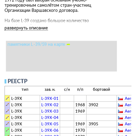
тренировочным самолётом стран-участниц
Организации Варшавского договора.
На базе L-39 создано большое количество
модификаций, в т.ч.:
развернуть описание
L-59 (L-39MS) - "Super Albatros". Модификация с
новым турбореактивным двигателем модульной
конструкции ДВ-2.
памятники L-39/59 на карте
➦
L-159 ALCA - лёгкий многоцелевой штурмовик,
разработанный с использованием наработок по L-
59.
РЕЕСТР
тип
зав. н.
с/н
п/п
бортовой
L-39X
L-39X-01
Aero 
L-39X
L-39X-02
1968
3902
Aero 
L-39X
L-39X-03
1969
Aero 
L-39X
L-39X-04
Aero 
L-39X
L-39X-05
1969
3905
Aero 
L-39X
L-39X-06
1970
Aero 