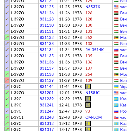
L-39ZO
831124
11-24
1978
124
Венгр
L-39ZO
831125
11-25
1978
N3537K
­частн
L-39ZO
831126
11-26
1978
126
Венгр
L-39ZO
831128
11-28
1978
128
Венгр
L-39ZO
831130
11-30
1978
130
Венгр
L-39ZO
831131
11-31
1978
131
Венгр
L-39ZO
831132
11-32
1978
252
Мозам
L-39ZO
831133
11-33
1978
133
Венгр
L-39ZO
831134
11-34
1978
RA-3514K
­частн
L-39ZO
831135
11-35
1978
135
Венгр
L-39ZO
831136
11-36
1978
136
Венгр
L-39ZO
831137
11-37
1978
137
Венгр
L-39ZO
831138
11-38
1978
254
Мозам
L-39ZO
831139
11-39
1978
139
Венгр
L-39C
831144
11-44
1978
18
Украи
L-39ZO
831201
12-01
1978
N158JC
­частн
L-39C
831239
12-39
1978
14
Казах
L-39C
831241
12-41
1978
15
Казах
L-39C
831247
12-47
1978
93
Росси
L-39C1
831248
12-48
1978
OM-LOM
­частн
L-39C
831312
13-12
1978
18
Казах
L-39C
831317
13-17
1978
19
Казах