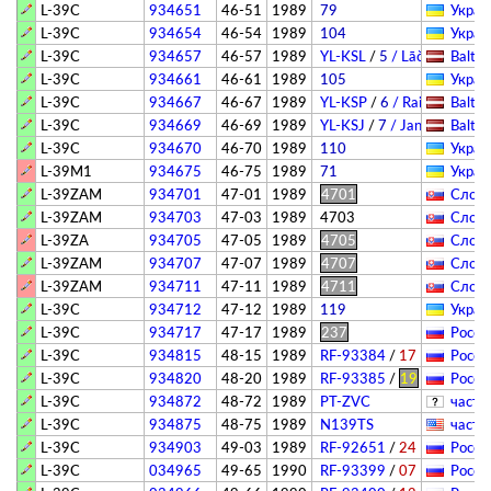
L-39C
934651
46-51
1989
79
Украи
L-39C
934654
46-54
1989
104
Украи
L-39C
934657
46-57
1989
YL-KSL
/
5
/ Lāčplēsis
Baltic
L-39C
934661
46-61
1989
105
Украи
L-39C
934667
46-67
1989
YL-KSP
/
6
/ Raimonds Pau
Baltic
L-39C
934669
46-69
1989
YL-KSJ
/
7
/ Janis
Baltic
L-39C
934670
46-70
1989
110
Украи
L-39M1
934675
46-75
1989
71
Украи
L-39ZAM
934701
47-01
1989
4701
Слова
L-39ZAM
934703
47-03
1989
4703
Слова
L-39ZA
934705
47-05
1989
4705
Слова
L-39ZAM
934707
47-07
1989
4707
Слова
L-39ZAM
934711
47-11
1989
4711
Слова
L-39C
934712
47-12
1989
119
Украи
L-39C
934717
47-17
1989
237
Росси
L-39C
934815
48-15
1989
RF-93384
/
17
Росси
L-39C
934820
48-20
1989
RF-93385
/
19
Росси
L-39C
934872
48-72
1989
PT-ZVC
­частн
L-39C
934875
48-75
1989
N139TS
­частн
L-39C
934903
49-03
1989
RF-92651
/
24
Росси
L-39C
034965
49-65
1990
RF-93399
/
07
Росси