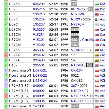
L-39ZA
035209
52-09
1990
209
Болга
L-39C
035216
52-16
1990
RF-94717
/
41
Росси
L-39C
135218
52-18
1991
N395MK
­частн
L-39C
135224
52-24
1991
NL-29
/
5224
Алжир
L-39C
135237
52-37
1991
N939CM
­частн
L-39CM
915253
52-53
1999
5253
Слова
L-39CM
915254
52-54
1999
5254
Слова
L-39CM
915301
53-01
1999
5301
/ Gen. Maj. Otto Smi
Слова
L-39CM
915302
53-02
1999
5302
Слова
L-39ZA
365307
53-07
1993
S3-ANA
/
307
Бангл
L-39ZA
395402
54-02
1993
17
Литва
L-39ZA
395403
54-03
1993
16
Литва
L-139
295501
55-01
1992
N1390A
/
139
­частн
Прототипы L-39MS
L-39X-21
1986
OK-184
VZLÚ
Прототипы L-39MS
L-39X-22
1986
0022
VZLÚ
Прототипы L-39MS
L-39X-24
1986
OK-182
VZLÚ
L-39MS (L-59)
040001
00-01
1990
367
/
0001
Aero 
L-39MS (L-59)
040002
00-02
1990
N102XX
/
7
­частн
L-39MS (L-59)
040004
00-04
1990
NX104XX
/
0004
Air US
L-39MS (L-59)
140006
00-06
1990
N106XX
/
0006
­частн
Прототипы L-39NG
167001
2018
0475
Aero 