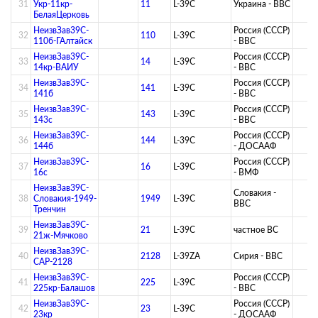
31
Укр-11кр-
11
L-39C
Украина - ВВС
БелаяЦерковь
НеизвЗав39C-
Россия (СССР)
32
110
L-39C
110б-ГАлтайск
- ВВС
НеизвЗав39C-
Россия (СССР)
33
14
L-39C
14кр-ВАИУ
- ВВС
НеизвЗав39C-
Россия (СССР)
34
141
L-39C
141б
- ВВС
НеизвЗав39C-
Россия (СССР)
35
143
L-39C
143с
- ВВС
НеизвЗав39C-
Россия (СССР)
36
144
L-39C
144б
- ДОСААФ
НеизвЗав39C-
Россия (СССР)
37
16
L-39C
16с
- ВМФ
НеизвЗав39C-
Словакия -
38
Словакия-1949-
1949
L-39C
ВВС
Тренчин
НеизвЗав39C-
39
21
L-39C
­частное ВС­
21ж-Мячково
НеизвЗав39C-
40
2128
L-39ZA
Сирия - ВВС
САР-2128
НеизвЗав39C-
Россия (СССР)
41
225
L-39C
225кр-Балашов
- ВВС
НеизвЗав39C-
Россия (СССР)
42
23
L-39C
23кр
- ДОСААФ