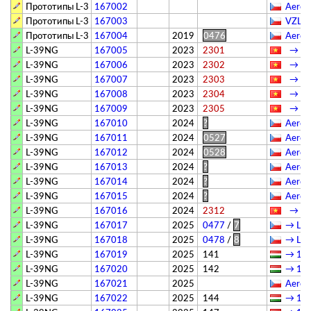
Прототипы L-39NG
167002
Aero 
Прототипы L-39NG
167003
VZLÚ
Прототипы L-39NG
167004
2019
0476
Aero 
L-39NG
167005
2023
2301
→ 910
L-39NG
167006
2023
2302
→ 910
L-39NG
167007
2023
2303
→ 910
L-39NG
167008
2023
2304
→ 910
L-39NG
167009
2023
2305
→ 910
L-39NG
167010
2024
?
Aero 
L-39NG
167011
2024
0527
Aero 
L-39NG
167012
2024
0528
Aero 
L-39NG
167013
2024
?
Aero 
L-39NG
167014
2024
?
Aero 
L-39NG
167015
2024
?
Aero 
L-39NG
167016
2024
2312
→ 910
L-39NG
167017
2025
0477
/
7
→ Цен
L-39NG
167018
2025
0478
/
8
→ Цен
L-39NG
167019
2025
141
→ 101
L-39NG
167020
2025
142
→ 101
L-39NG
167021
2025
Aero 
L-39NG
167022
2025
144
→ 101