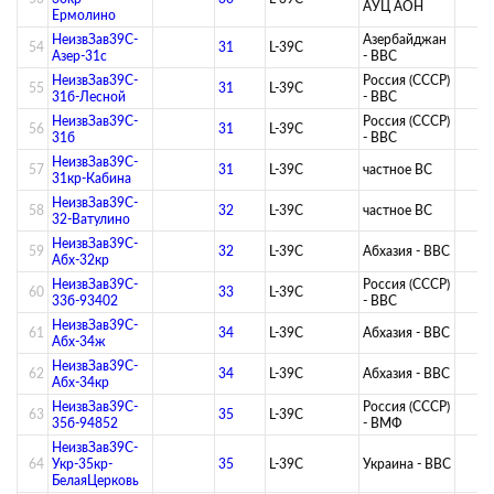
АУЦ АОН
Ермолино
НеизвЗав39C-
Азербайджан
54
31
L-39C
Азер-31с
- ВВС
НеизвЗав39C-
Россия (СССР)
55
31
L-39C
31б-Лесной
- ВВС
НеизвЗав39C-
Россия (СССР)
56
31
L-39C
31б
- ВВС
НеизвЗав39C-
57
31
L-39C
­частное ВС­
31кр-Кабина
НеизвЗав39C-
58
32
L-39C
­частное ВС­
32-Ватулино
НеизвЗав39C-
59
32
L-39C
Абхазия - ВВС
Абх-32кр
НеизвЗав39C-
Россия (СССР)
60
33
L-39C
33б-93402
- ВВС
НеизвЗав39C-
61
34
L-39C
Абхазия - ВВС
Абх-34ж
НеизвЗав39C-
62
34
L-39C
Абхазия - ВВС
Абх-34кр
НеизвЗав39C-
Россия (СССР)
63
35
L-39C
35б-94852
- ВМФ
НеизвЗав39C-
64
Укр-35кр-
35
L-39C
Украина - ВВС
БелаяЦерковь