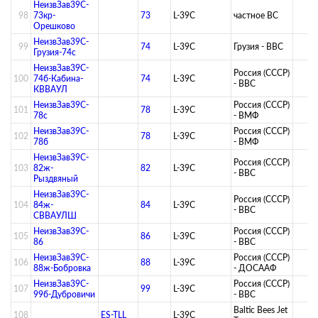
НеизвЗав39C-
98
73кр-
73
L-39C
­частное ВС­
Орешково
НеизвЗав39C-
99
74
L-39C
Грузия - ВВС
Грузия-74с
НеизвЗав39C-
Россия (СССР)
100
74б-Кабина-
74
L-39C
- ВВС
КВВАУЛ
НеизвЗав39C-
Россия (СССР)
101
78
L-39C
78с
- ВМФ
НеизвЗав39C-
Россия (СССР)
102
78
L-39C
78б
- ВМФ
НеизвЗав39C-
Россия (СССР)
103
82ж-
82
L-39C
- ВВС
Рыздвяный
НеизвЗав39C-
Россия (СССР)
104
84ж-
84
L-39C
- ВВС
СВВАУЛШ
НеизвЗав39C-
Россия (СССР)
105
86
L-39C
86
- ВВС
НеизвЗав39C-
Россия (СССР)
106
88
L-39C
88ж-Бобровка
- ДОСААФ
НеизвЗав39C-
Россия (СССР)
107
99
L-39C
99б-Дубровичи
- ВВС
Baltic Bees Jet
108
ES-TLL
L-39C