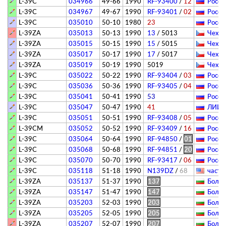
L-39C
034966
49-66
1990
RF-93400
/
12
Росси
L-39C
034967
49-67
1990
RF-93401
/
02
Росси
L-39C
035010
50-10
1980
23
Росси
L-39ZA
035013
50-13
1990
13
/
5013
Чехия
L-39ZA
035015
50-15
1990
15
/
5015
Чехия
L-39ZA
035017
50-17
1990
17
/
5017
Чехия
L-39ZA
035019
50-19
1990
5019
Чехия
L-39C
035022
50-22
1990
RF-93404
/
03
Росси
L-39C
035036
50-36
1990
RF-93405
/
04
Росси
L-39C
035041
50-41
1990
53
Росси
L-39C
035047
50-47
1990
41
ЛИИ и
L-39C
035051
50-51
1990
RF-93408
/
05
Росси
L-39CM
035052
50-52
1990
RF-93409
/
16
Росси
L-39C
035064
50-64
1990
RF-94850
/
01
Росси
L-39C
035068
50-68
1990
RF-94851
/
20
Росси
L-39C
035070
50-70
1990
RF-93417
/
06
Росси
L-39C
035118
51-18
1990
N139DZ
/
68
­частн
L-39ZA
035137
51-37
1990
137
Болга
L-39ZA
035147
51-47
1990
147
Болга
L-39ZA
035203
52-03
1990
203
Болга
L-39ZA
035205
52-05
1990
205
Болга
L-39ZA
035207
52-07
1990
207
Болга