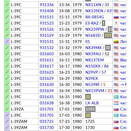
L-39C
931336
13-36
1979
NX11XN
/
35
­частн
L-39C
931408
14-08
1979
NX139EN
/
4355 / 555
­частн
/ 
L-39C
931515
15-15
1979
RA-0854G
­частн
L-39C
931523
15-23
1979
ES-RAZ
/
1
­частн
L-39C
931526
15-26
1979
NX239PW
/
239
­частн
L-39C
931529
15-29
1979
N5683D
/
777
­частн
L-39C
931531
15-31
1979
01
Литва
L-39C
931532
15-32
1979
NX39MX
/
32
­частн
L-39C
031603
16-03
1980
NX39AU
/
52
­частн
L-39C
031615
16-15
1980
NХ137EM
Black
L-39C
031617
16-17
1980
N150XX
/
86
­частн
L-39C
031623
16-23
1980
N29VP
/
57
­частн
L-39C
031629
16-29
1980
N39EX
­частн
L-39C
031630
16-30
1980
N539RF
/
5
→ Patr
L-39C
031634
16-34
1980
NX139VM
/
21
­частн
L-39C
031635
16-35
1980
21
Казах
L-39C
031638
16-38
1980
LX-ALB
­частн
L-39ZA
031701
17-01
1980
1701
Слова
L-39C
031705
17-05
1980
20
Казах
L-39ZAM
031725
17-25
1980
1725
Слова
L-39ZAM
031730
17-30
1980
1730
Слова