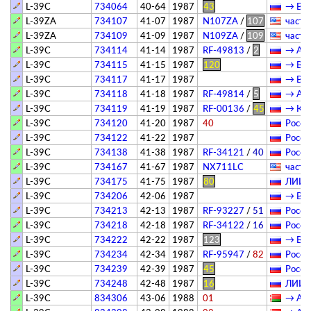
L-39C
734064
40-64
1987
43
→ Вяз
L-39ZA
734107
41-07
1987
N107ZA
/
107
­частн
L-39ZA
734109
41-09
1987
N109ZA
/
109
­частн
L-39C
734114
41-14
1987
RF-49813
/
2
→ АГВ
L-39C
734115
41-15
1987
120
→ Вяз
L-39C
734117
41-17
1987
→ Вяз
L-39C
734118
41-18
1987
RF-49814
/
5
→ АГВ
L-39C
734119
41-19
1987
RF-00136
/
45
→ Куй
L-39C
734120
41-20
1987
40
Росси
L-39C
734122
41-22
1987
Росси
L-39C
734138
41-38
1987
RF-34121
/
40
Росси
L-39C
734167
41-67
1987
NX711LC
­частн
L-39C
734175
41-75
1987
80
ЛИИ и
L-39C
734206
42-06
1987
→ Вяз
L-39C
734213
42-13
1987
RF-93227
/
51
Росси
L-39C
734218
42-18
1987
RF-34122
/
16
Росси
L-39C
734222
42-22
1987
123
→ Вяз
L-39C
734234
42-34
1987
RF-95947
/
82
Росси
L-39C
734239
42-39
1987
45
Росси
L-39C
734248
42-48
1987
16
ЛИИ и
L-39C
834306
43-06
1988
01
→ АГВ