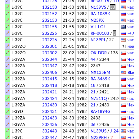
L-39C
132126
21-26
1981
RF-00116
/
116
→ Вяз
L-39C
132130
21-30
1981
N139VS
/
30
­частн
L-39C
232152
21-52
1982
RA-1039K
­частн
L-39C
232153
21-53
1982
N25PX
­частн
L-39C
232155
21-55
1982
VH-LCJ
­частн
L-39C
232225
22-25
1982
RF-00103
/
3
→ АГВ
L-39C
232226
22-26
1982
N139PJ
/
37
­частн
L-39ZO
232301
23-01
1982
­неиз
L-39ZO
232302
23-02
1982
OK-DDR
/
178
­частн
L-39ZA
232344
23-44
1982
44
/
2344
Чехия
L-39ZA
232347
23-47
1982
2347
Чехия
L-39ZA
232406
24-06
1982
NX135EM
Black
L-39ZA
232415
24-15
1982
RA-3465K
­частн
L-39ZA
232418
24-18
1982
18
/
2418
Чехия
L-39ZA
232421
24-21
1982
21
/
2421
Чехия
L-39ZA
232424
24-24
1982
N7511Q
/
2424
­частн
L-39ZA
232430
24-30
1982
21
/
2430
Чехия
L-39D
232431
24-31
1982
RA-1894G
­частн
L-39ZA
232433
24-33
1982
2433
Чехия
L-39ZA
232436
24-36
1982
36
/
2436
Чехия
L-39C
332443
24-43
1983
N139US
/
J-2443
­частн
L-39C
332447
24-47
1983
N239RH
/
2
→ Patr