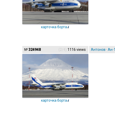
карточка борта
№
324948
(2/4)
1116 views
Антонов
·
Ан-
карточка борта