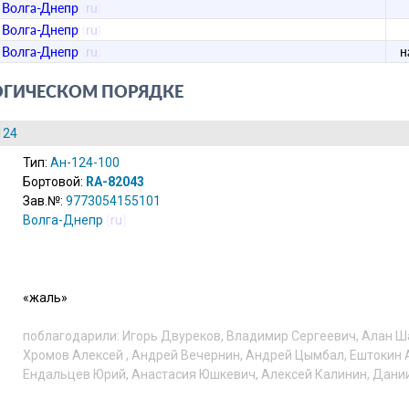
Волга-Днепр
(
ru
)
Волга-Днепр
(
ru
)
Волга-Днепр
(
ru
)
н
ОГИЧЕСКОМ ПОРЯДКЕ
124
Тип:
Ан-124-100
Бортовой:
RA-82043
Зав.№:
9773054155101
Волга-Днепр
(
ru
)
«жаль»
поблагодарили:
Игорь Двуреков
,
Владимир Сергеевич
,
Алан Ш
Хромов Алексей
,
Андрей Вечернин
,
Андрей Цымбал
,
Ештокин 
Ендальцев Юрий
,
Анастасия Юшкевич
,
Алексей Калинин
,
Дании