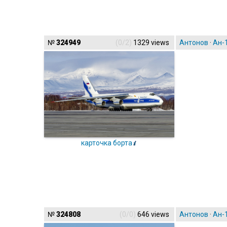
№
324949
(0/2)
1329 views
Антонов
·
Ан-
карточка борта
№
324808
(0/0)
646 views
Антонов
·
Ан-