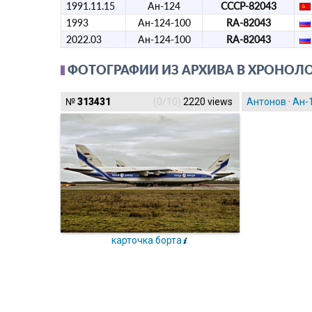
1991.11.15
Ан-124
СССР-82043
1993
Ан-124-100
RA-82043
2022.03
Ан-124-100
RA-82043
ФОТОГРАФИИ ИЗ АРХИВА В ХРОНОЛ
№
313431
(0/10)
2220 views
Антонов
·
Ан-
карточка борта