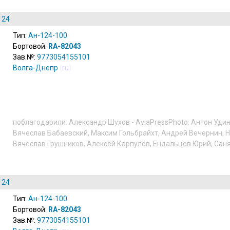
124
Тип:
Ан-124-100
Бортовой:
RA-82043
Зав.№:
9773054155101
Волга-Днепр
(
ru
)
поблагодарили:
Александр Шухов - AviaPressPhoto
,
Антон Уди
Вячеслав Бабаевский
,
Максим Гольбрайхт
,
Андрей Вечернин
,
Н
Вячеслав Грушников
,
Алексей Карпулёв
,
Ендальцев Юрий
,
Саня
124
Тип:
Ан-124-100
Бортовой:
RA-82043
Зав.№:
9773054155101