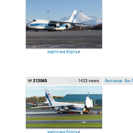
карточка борта
№
313045
(0/2)
1433 views
Антонов
·
Ан-
карточка борта