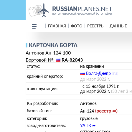
PLANES.NET
RUSSIAN
ПОРТАЛ АВТОРСКОЙ АВИАЦИОННОЙ ФОТОГРАФИИ
ГЛАВНАЯ
ФОТО
РЕЕСТРЫ
ДАННЫЕ
КАРТОЧКА БОРТА
Антонов Ан-124-100
Бортовой №:
RA-82043
статус:
на хранении
Волга-Днепр
(
ru
)
крайний оператор:
до март 2022 г.
с 15 ноября 1991 г.
в эксплуатации:
до март 2022 г.
(30 лет 3 
КБ разработчик:
Антонов
(реестр ➦)
базовый тип:
Ан-124
категория:
грузовые
завод-изготовитель:
УАПК ➦