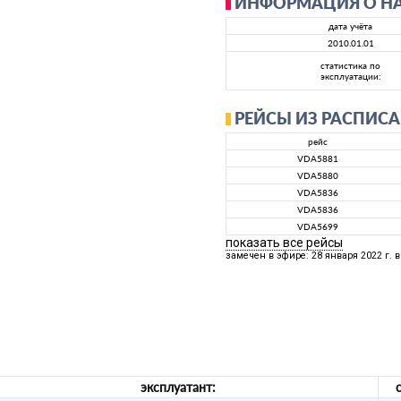
ИНФОРМАЦИЯ О Н
дата учёта
2010.01.01
статистика по
эксплуатации:
РЕЙСЫ ИЗ РАСПИСА
рейс
VDA5881
VDA5880
VDA5836
VDA5836
VDA5699
показать все рейсы
замечен в эфире: 28 января 2022 г. в 
эксплуатант: