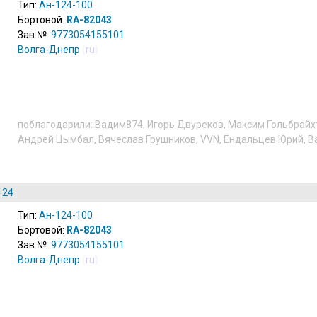
Тип:
Ан-124-100
Бортовой:
RA-82043
Зав.№:
9773054155101
Волга-Днепр
(
ru
)
поблагодарили:
Вадим874
,
Игорь Двуреков
,
Максим Гольбрайх
Андрей Цымбал
,
Вячеслав Грушников
,
VVN
,
Ендальцев Юрий
,
В
124
Тип:
Ан-124-100
Бортовой:
RA-82043
Зав.№:
9773054155101
Волга-Днепр
(
ru
)