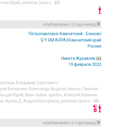
глов Юрий
,
petektas
(всего -
23
)
опубликовано
2 года назад
Петропавловск-Камчатский - Елизово
(PKC/UHPP)
Y
GM
AOPA
|
Камчатский край
Россия
Никита Журавлёв
(c)
19 февраля 2022
вуреков
,
Владимир Сергеевич
,
рей Вечернин
,
Александр Мудров
,
Николь Пахолак
,
льцев Юрий
,
Иван Зубов
,
spinfire
,
Алексей Калинин
,
ов
,
Артём Д
,
Андрей Востриков
,
petektas
(всего -
25
)
опубликовано
2 года назад