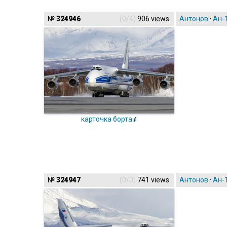
№
324946
(0/4)
906 views
Антонов
·
Ан-
карточка борта
№
324947
(0/0)
741 views
Антонов
·
Ан-