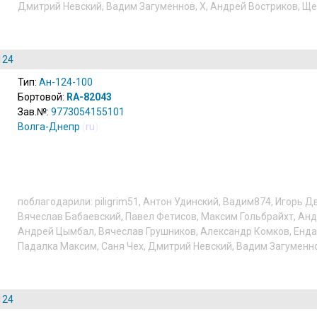
Дмитрий Невский
,
Вадим Загуменнов
,
X
,
Андрей Востриков
,
Ще
124
Тип:
Ан-124-100
Бортовой:
RA-82043
Зав.№:
9773054155101
Волга-Днепр
(
ru
)
поблагодарили:
piligrim51
,
Антон Удинский
,
Вадим874
,
Игорь Д
Вячеслав Бабаевский
,
Павел Фетисов
,
Максим Гольбрайхт
,
Анд
Андрей Цымбал
,
Вячеслав Грушников
,
Александр Комков
,
Енда
Падалка Максим
,
Саня Чех
,
Дмитрий Невский
,
Вадим Загуменн
124