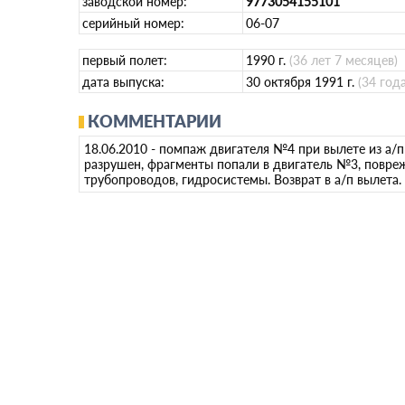
заводской номер:
9773054155101
серийный номер:
06-07
первый полет:
1990 г.
(36 лет 7 месяцев)
дата выпуска:
30 октября 1991 г.
(34 год
КОММЕНТАРИИ
18.06.2010 - помпаж двигателя №4 при вылете из а/
разрушен, фрагменты попали в двигатель №3, повре
трубопроводов, гидросистемы. Возврат в а/п вылета.