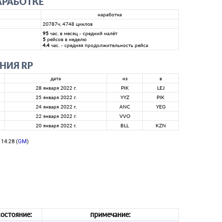
АРАБОТКЕ
наработка
20787ч, 4748 циклов
95
час. в месяц - средний налёт
5
рейсов в неделю
4.4
час. - средняя продолжительность рейса
НИЯ RP
дата
из
в
28 января 2022 г.
PIK
LEJ
25 января 2022 г.
YYZ
PIK
24 января 2022 г.
ANC
YEG
22 января 2022 г.
VVO
20 января 2022 г.
BLL
KZN
14:28 (
GM
)
состояние:
примечание: