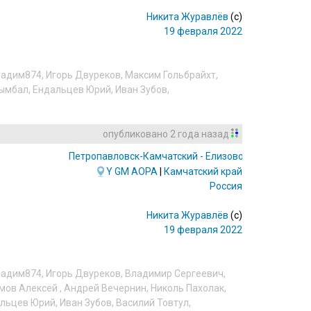
Никита Журавлёв
(c)
19 февраля 2022
Вадим874
,
Игорь Двуреков
,
Максим Гольбрайхт
,
ымбал
,
Ендальцев Юрий
,
Иван Зубов
,
опубликовано
2 года назад
Петропавловск-Камчатский - Елизово
(PKC/UHPP)
Y
GM
AOPA
|
Камчатский край
Россия
Никита Журавлёв
(c)
19 февраля 2022
Вадим874
,
Игорь Двуреков
,
Владимир Сергеевич
,
мов Алексей
,
Андрей Вечернин
,
Николь Пахолак
,
льцев Юрий
,
Иван Зубов
,
Василий Товтул
,