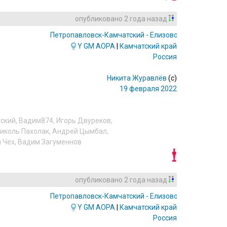
опубликовано
2 года назад
Петропавловск-Камчатский - Елизово
(PKC/UHPP)
Y
GM
AOPA
|
Камчатский край
Россия
Никита Журавлёв
(c)
19 февраля 2022
нский
,
Вадим874
,
Игорь Двуреков
,
иколь Пахолак
,
Андрей Цымбал
,
 Чех
,
Вадим Загуменнов
опубликовано
2 года назад
Петропавловск-Камчатский - Елизово
(PKC/UHPP)
Y
GM
AOPA
|
Камчатский край
Россия