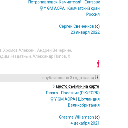
Петропавловск-Камчатский - Елизово
(PKC/UHPP)
Y
GM
AOPA
|
Камчатский край
Россия
Сергей Свечников
(c)
23 января 2022
т
,
Хромов Алексей
,
Андрей Вечернин
,
адим Нездатный
,
Александр Попов
,
X
опубликовано
3 года назад
место съёмки на карте
Глазго - Прествик
(PIK/EGPK)
Y
GM
AOPA
|
Шотландия
Великобритания
Graeme Williamson
(c)
4 декабря 2021