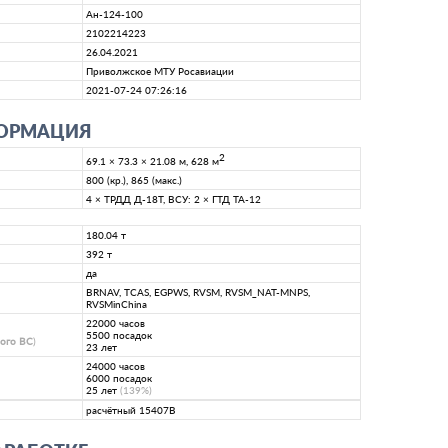
Ан-124-100
2102214223
26.04.2021
Приволжское МТУ Росавиации
2021-07-24 07:26:16
ФОРМАЦИЯ
2
69.1 × 73.3 × 21.08 м, 628 м
800 (кр.), 865 (макс.)
4 × ТРДД Д-18Т, ВСУ: 2 × ГТД ТА-12
180.04 т
392 т
да
BRNAV, TCAS, EGPWS, RVSM, RVSM_NAT-MNPS,
RVSMinChina
22000 часов
5500 посадок
ного ВС
)
23 лет
24000 часов
6000 посадок
25 лет
(139%)
расчётный 15407B