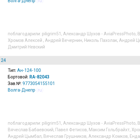
Волга-Днепр
(
ru
)
поблагодарили:
piligrim51
,
Александр Шухов - AviaPressPhoto
,
Хромов Алексей
,
Андрей Вечернин
,
Николь Пахолак
,
Андрей Ц
Дмитрий Невский
124
Тип:
Ан-124-100
Бортовой:
RA-82043
Зав.№:
9773054155101
Волга-Днепр
(
ru
)
поблагодарили:
piligrim51
,
Александр Шухов - AviaPressPhoto
,
Вячеслав Бабаевский
,
Павел Фетисов
,
Максим Гольбрайхт
,
Хро
Андрей Цымбал
,
Вячеслав Грушников
,
Александр Комков
,
Енда