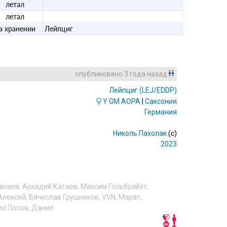
летал
летал
а хранении
Лейпциг
опубликовано
3 года назад
Лейпциг
(LEJ/EDDP)
Y
GM
AOPA
|
Саксония
Германия
Николь Пахолак
(c)
2023
анаев
,
Аркадий Катаев
,
Максим Гольбрайхт
,
Алексей
,
Вячеслав Грушников
,
VVN
,
Марат
,
л Попов
,
Данил