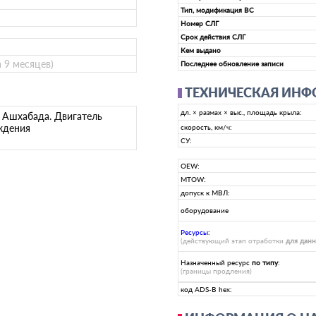
Тип, модификация ВС
Номер СЛГ
Срок действия СЛГ
Кем выдано
а 9 месяцев)
Последнее обновление записи
ТЕХНИЧЕСКАЯ ИН
дл. × размах × выс., площадь крыла:
п Ашхабада. Двигатель
ждения
скорость, км/ч:
СУ:
OEW:
MTOW:
допуск к МВЛ:
оборудование
Ресурсы
:
(действующий этап отработки
для дан
Назначенный ресурс
по типу
:
(границы продления)
код ADS-B hex: