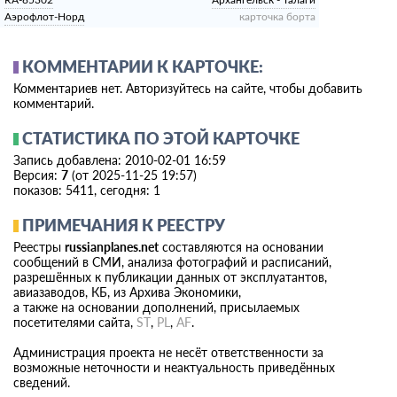
RA-85302
Архангельск - Талаги
Аэрофлот-Норд
карточка борта
КОММЕНТАРИИ К КАРТОЧКЕ:
Комментариев нет. Авторизуйтесь на сайте, чтобы добавить
комментарий.
СТАТИСТИКА ПО ЭТОЙ КАРТОЧКЕ
Запись добавлена: 2010-02-01 16:59
Версия:
7
(от 2025-11-25 19:57)
показов: 5411, сегодня: 1
ПРИМЕЧАНИЯ К РЕЕСТРУ
Реестры
russianplanes.net
составляются на основании
сообщений в СМИ, анализа фотографий и расписаний,
разрешённых к публикации данных от эксплуатантов,
авиазаводов, КБ, из Архива Экономики,
а также на основании дополнений, присылаемых
посетителями сайта,
ST
,
PL
,
AF
.
Администрация проекта не несёт ответственности за
возможные неточности и неактуальность приведённых
сведений.