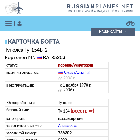
PLANES.NET
RUSSIAN
ПОРТАЛ АВТОРСКОЙ АВИАЦИОННОЙ ФОТОГРАФИИ
НАШИ САЙТЫ
КАРТОЧКА БОРТА
Поиск фотографий
Туполев Ту-154Б-2
Поиск в реестре
Кратко
Подробно
Бортовой №:
RA-85302
ВОЙТИ
статус:
порезан/уничтожен
крайний оператор:
СмартАвиа
(
ru
)
до 2006 г.
в эксплуатации:
с 1 ноября 1978 г.
до 2006 г.
КБ разработчик:
Туполев
базовый тип:
(реестр ➦)
Ту-154
ЗАРЕГИСТРИРОВАТЬСЯ
категория:
пассажирские
завод-изготовитель:
Авиакор ➦
заводской номер:
78A302