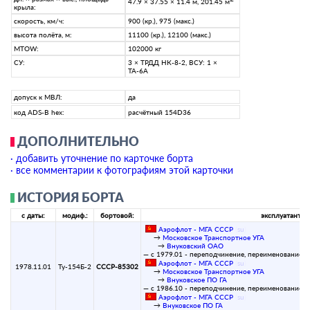
47.9 × 37.55 × 11.4 м, 201.45 м
крыла:
скорость, км/ч:
900 (кр.), 975 (макс.)
высота полёта, м:
11100 (кр.), 12100 (макс.)
MTOW:
102000 кг
СУ:
3 × ТРДД НК-8-2, ВСУ: 1 ×
ТА-6А
допуск к МВЛ:
да
код ADS-B hex:
расчётный 154D36
ДОПОЛНИТЕЛЬНО
· добавить уточнение по карточке борта
· все комментарии к фотографиям этой карточки
ИСТОРИЯ БОРТА
с даты:
модиф.:
бортовой:
эксплуатант:
Аэрофлот - МГА СССР
(
su
)
→
Московское Транспортное УГА
→
Внуковский ОАО
— с 1979.01 - переподчинение, переименование:
Аэрофлот - МГА СССР
(
su
)
1978.11.01
Ту-154Б-2
СССР-85302
→
Московское Транспортное УГА
→
Внуковское ПО ГА
— с 1986.10 - переподчинение, переименование:
Аэрофлот - МГА СССР
(
su
)
→
Внуковское ПО ГА