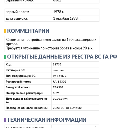
серийный номер:
0302
первый полет:
1978 г.
дата выпуска:
1 октября 1978 г.
КОММЕНТАРИИ
С момента постройки имел салон на 180 пассажирских
кресел.
Требуется уточнение по истории борта в конце 90-ых.
ОТКРЫТЫЕ ДАННЫЕ ИЗ РЕЕСТРА ВС ГА РФ
Код
36732
Категория ВС
самолет
Тип, модификация ВС
Ту-154Б-2
Реестровый номер
RA-85302
Заводской номер
78А302
Номер св-ва о регистрации
4021
Дата выдачи действующего св-
10.03.1994
ва
Последнее обновление записи
2023-08-10 16:46:32
ТЕХНИЧЕСКАЯ ИНФОРМАЦИЯ
дл. × размах × выс., площадь
2