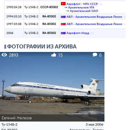
Аэрофлот - МГА СССР
(
su
)
1990.04.28
Ту-154Б-2
СССР-85302
→
Архангельское УГА
→
Архангельский ОАО
1994.03.10
Ту-154Б-2
RA-85302
АВЛ - Архангельские Воздушные Линии
(
ru
)
1997.05.08
Ту-154Б-2
RA-85302
АВЛ - Архангельские Воздушные Линии
(
ru
)
2006
Ту-154Б-2
RA-85302
Аэрофлот-Норд
(
ru
)
ФОТОГРАФИИ ИЗ АРХИВА
2893
15
0
Евгений Железов
Ту-154Б-2
3 мая 2006