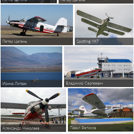
Spotting YKT
Петeр Цегень
Владимир Сергеевич
Ирина Литвак
Павел Фетисов
Александр Николаев