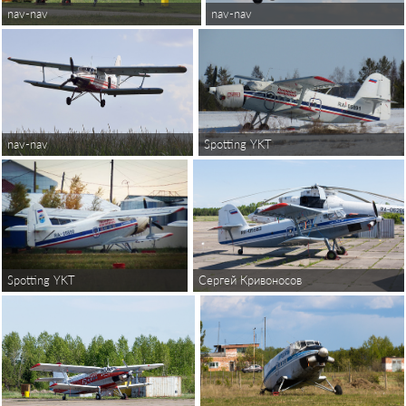
nav-nav
nav-nav
Spotting YKT
nav-nav
Spotting YKT
Сергей Кривоносов