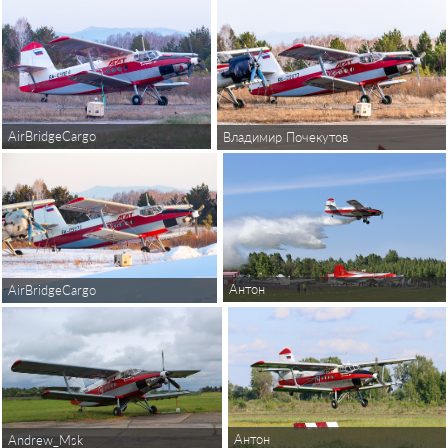
AirBridgeCargo
Владимир Почекутов
Антон
AirBridgeCargo
Антон
Andrew_Msk