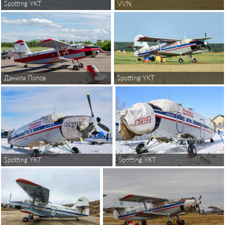
Spotting YKT
VVN
Spotting YKT
Данила Попов
Spotting YKT
Spotting YKT