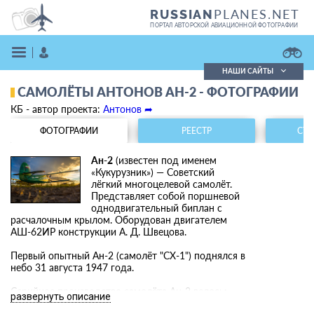
PLANES.NET
RUSSIAN
ПОРТАЛ АВТОРСКОЙ АВИАЦИОННОЙ ФОТОГРАФИИ
НАШИ САЙТЫ
САМОЛЁТЫ АНТОНОВ АН-2 - ФОТОГРАФИИ
Поиск фотографий
КБ - автор проекта:
Антонов ➦
Поиск в реестре
Кратко
Подробно
ФОТОГРАФИИ
РЕЕСТР
СТА
ВОЙТИ
Ан-2
(известен под именем
«Кукурузник») — Советский
лёгкий многоцелевой самолёт.
Представляет собой поршневой
однодвигательный биплан с
расчалочным крылом. Оборудован двигателем
АШ-62ИР конструкции А. Д. Швецова.
Первый опытный Ан-2 (самолёт "СХ-1") поднялся в
ЗАРЕГИСТРИРОВАТЬСЯ
небо 31 августа 1947 года.
Серийное производство самолёта Ан-2 велось:
развернуть описание
1949—1963 — на авиационном заводе № 473 в