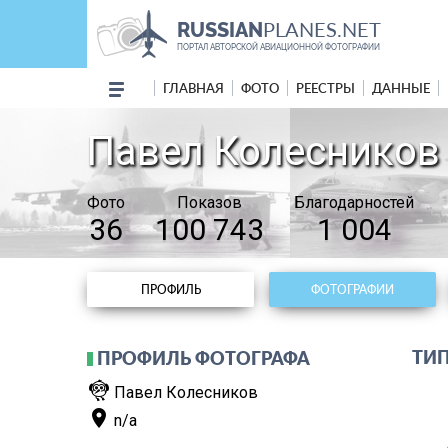
PLANES.NET
RUSSIAN
ПОРТАЛ АВТОРСКОЙ АВИАЦИОННОЙ ФОТОГРАФИИ
ГЛАВНАЯ
ФОТО
РЕЕСТРЫ
ДАННЫЕ
Павел Колесников
Фото
Показов
Благодарностей
36
100 743
1 004
ПРОФИЛЬ
ФОТОГРАФИИ
ТИП
ПРОФИЛЬ ФОТОГРАФА
flutter_dash
Павел Колесников
place
n/a