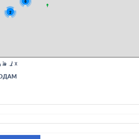
6
2
X
ГОДАМ