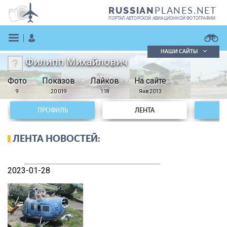
PLANES.NET
RUSSIAN
ПОРТАЛ АВТОРСКОЙ АВИАЦИОННОЙ ФОТОГРАФИИ
НАШИ САЙТЫ
Филипп Михайлович
Поиск фотографий
Фото
Показов
Поиск в реестре
Лайков
На сайте
Кратко
Подробно
9
20 019
118
Янв 2013
ВОЙТИ
ПРОФИЛЬ
ЛЕНТА
ЛЕНТА НОВОСТЕЙ:
2023-01-28
ЗАРЕГИСТРИРОВАТЬСЯ