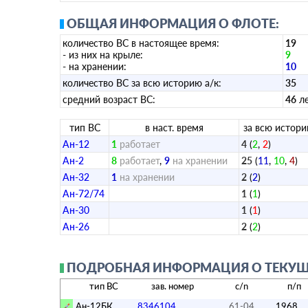
ОБЩАЯ ИНФОРМАЦИЯ О ФЛОТЕ:
количество ВС в настоящее время:
19
- из них на крыле:
9
- на хранении:
10
количество ВС за всю историю а/к:
35
средний возраст ВС:
46
л
тип ВС
в наст. время
за всю истор
Ан-12
1
работает
4
(
2
,
2
)
Ан-2
8
работает
,
9
на хранении
25
(
11
,
10
,
4
)
Ан-32
1
на хранении
2
(
2
)
Ан-72/74
1
(
1
)
Ан-30
1
(
1
)
Ан-26
2
(
2
)
ПОДРОБНАЯ ИНФОРМАЦИЯ О ТЕКУЩ
тип ВС
зав. номер
c/n
п/п
Ан-12БК
8346104
61-04
1968