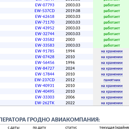
EW-07793
2003.03
работает
EW-537CD
2019.08
работает
EW-62618
2003.03
работает
EW-71170
2003.03
работает
EW-43952
2003.03
работает
EW-32744
2003.03
работает
EW-33582
2003
работает
EW-33583
2003.03
работает
EW-91785
1994
на хранении
EW-07428
2010
на хранении
EW-56456
1996
на хранении
EW-84727
2024
на хранении
EW-17844
2010
на хранении
EW-237CD
2012
памятник
EW-40931
2010
на хранении
EW-40495
2010
на хранении
EW-33303
2006
на хранении
EW-262TK
2022
на хранении
ПЕРАТОРА ГРОДНО АВИАКОМПАНИЯ:
с даты
по дату
статус
текущая (крайняя