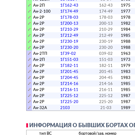
Ан-2П
1Г162-43
162-43
1975
Ан-2-100
1Г174-49
174-49
1977
Ан-2Р
1Г178-03
178-03
1978
Ан-2Р
1Г200-13
200-13
1982
Ан-2Р
1Г210-29
210-29
1984
Ан-2Р
1Г212-49
212-49
1985
Ан-2Р
1Г230-19
230-19
1988
Ан-2Р
1Г230-20
230-20
1988
Ан-2ТП
1Г39-02
039-02
1963
Ан-2П
1Г151-03
151-03
1973
Ан-2Р
1Г182-11
182-11
1979
Ан-2Р
1Г201-45
201-45
1983
Ан-2Р
1Г204-45
204-45
1983
Ан-2Р
1Г214-16
214-16
1985
Ан-2Р
1Г216-11
216-11
1985
Ан-2Р
1Г225-12
225-12
1987
Ан-2Р
1Г225-20
225-20
1987
Ан-32А
2103
21-03
1989
ИНФОРМАЦИЯ О БЫВШИХ БОРТАХ О
тип ВС
бортовой/зав. номер