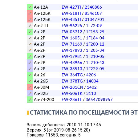
Ан-12А
EW-427TI
/
2340806
Ан-12БК
EW-518TI
/
8346107
Ан-12БК
EW-435TI
/
01347701
Ан-2ТП
EW-96225
/
1Г72-09
Ан-2Р
EW-05712
/
1Г153-25
Ан-2Р
EW-16051
/
1Г164-04
Ан-2Р
EW-71169
/
1Г200-12
Ан-2Р
EW-17893
/
1Г205-34
Ан-2Р
EW-17981
/
1Г210-05
Ан-2Р
EW-43966
/
1Г210-43
Ан-2Р
EW-33513
/
1Г229-05
Ан-26
EW-364TG
/
4206
Ан-26Б
EW-378TG
/
14004
Ан-30М
EW-281CN
/
1402
Ан-32Б
EW-506TK
/
3110
Ан-74-200
EW-286TL
/
36547098957
СТАТИСТИКА ПО ПОСЕЩАЕМОСТИ ЭТ
Запись добавлена: 2010-11-10 17:45
5
Версия:
(от 2019-08-26 15:20)
Показов: 11553, сегодня: 5