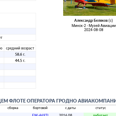
Александр Беляков
(c)
Минск-2 - Музей Авиации
2024-08-08
ет
ию
средний возраст
58.6
г.
44.5
г.
ЕМ ФЛОТЕ ОПЕРАТОРА ГРОДНО АВИАКОМПАНИ
сборка
бортовой
с даты
статус
EW-469TI
2016.08
работает