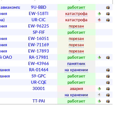
е авиакомпания­
9U-BBD
работает
ания
EW-518TI
катастрофа
на)
UR-CIC
катастрофа
ания
EW-96225
порезан
SP-FIF
работает
ания
EW-16051
порезан
ания
EW-71169
порезан
ания
EW-17893
порезан
ий ОАО
RA-17981
работает
EW-43966
памятник
ания­
RA-01464
на хранении
ания­
S9-GPC
работает
UR-CQE
работает
30001
авария
на хранении
TT-PAI
работает