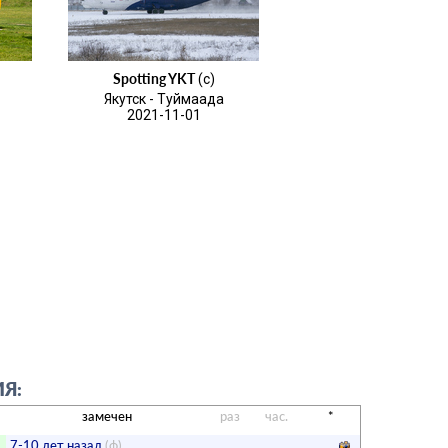
Spotting YKT
(c)
Якутск - Туймаада
2021-11-01
Я:
замечен
раз
час.
*
7-10 лет назад
(ф)