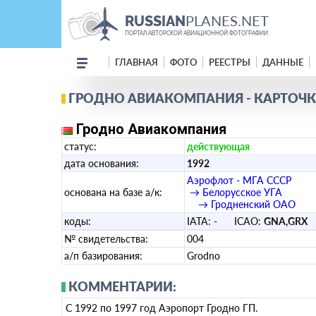
PLANES.NET
RUSSIAN
ПОРТАЛ АВТОРСКОЙ АВИАЦИОННОЙ ФОТОГРАФИИ
ГЛАВНАЯ
ФОТО
РЕЕСТРЫ
ДАННЫЕ
ГРОДНО АВИАКОМПАНИЯ - КАРТОЧК
Гродно Авиакомпания
статус:
действующая
дата основания:
1992
Аэрофлот - МГА СССР
основана на базе а/к:
→ Белорусское УГА
→ Гродненский ОАО
коды:
IATA:
-
ICAO:
GNA,GRX
в
№ свидетельства:
004
а/п базирования:
Grodno
КОММЕНТАРИИ:
C 1992 по 1997 год Аэропорт Гродно ГП.