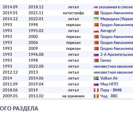
2014.09
2018.12
летал
­не указанная в списк
2019.01
2021.11
катастрофа
Гродно Авиакомп
2014.12
2022.01
летал
Меридиан (Украи
1993
1998
порезан
Гродно Авиакомп
1993
1995.02
летал
Aerogryf
1993
2000
порезан
Гродно Авиакомп
1993
2006
порезан
Гродно Авиакомп
1993
2009
порезан
Гродно Авиакомп
1993
1996.08
летал
2-й Архангельск
1993
1998
летал
Genex
1993
2022.08
летал
­неизвестная авиакомп
2012.12
2013
летал
­неизвестная авиакомп
2014
2014.06
летал
Vulkan Air
2011.09
2019.04
летал
Мир НПП
2018.06
2019
летал
Перу - ВМФ
2009.05
2013.02
на хранении
Чад - ВВС
ОГО РАЗДЕЛА