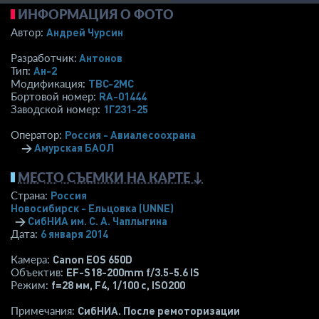
ИНФОРМАЦИЯ О ФОТО
Андрей Чурсин
Автор:
Антонов
Разработчик:
Ан-2
Тип:
ТВС-2МС
Модификация:
RA-01444
Бортовой номер:
1Г231-25
Заводской номер:
Россия - Авиалесоохрана
Оператор:
→
Амурская БАОЛ
МЕСТО СЪЕМКИ НА КАРТЕ ↓
Россия
Страна:
Новосибирск - Ельцовка
(UNNE)
→
СибНИА им. С. А. Чаплыгина
6 января 2014
Дата:
Canon EOS 650D
Камера:
EF-S18-200mm f/3.5-5.6 IS
Объектив:
f=28 мм
,
F4
,
1/100 с
,
ISO200
Режим:
СибНИА. После ремоторизации
Примечания: