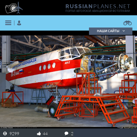
PLANES.NET
RUSSIAN
ПОРТАЛ АВТОРСКОЙ АВИАЦИОННОЙ ФОТОГРАФИИ
НАШИ САЙТЫ
Поиск фотографий
Поиск в реестре
Кратко
Подробно
ВОЙТИ
ЗАРЕГИСТРИРОВАТЬСЯ
9299
44
2