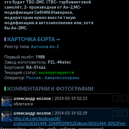
это будет ТВС-2МС. (ТВС- турбовинтовой
самолёт, 2- производная от Ан-2,МС-
модификация СибНИА)Наверное,
модераторам нужно внести такую
модификацию в автозаполнение или, хотя
бы Ан-2МС.
КАРТОЧКА БОРТА
➦
Антонов Ан-2
Реестр типа:
1988
Первый полёт:
PZL-Mielec
Завод-изготовитель:
RA-01444
Бортовой:
эксплуатируется
Текущий статус:
Россия - Авиалесоохрана
Оператор:
КОММЕНТАРИИ К ФОТОГРАФИИ
александр козлов
|
2014-03-19 02:23
-
0
+
облетался
александр козлов
|
2014-03-19 02:29
-
0
+
http://vk.com/kozlovav68?
z=photo58361444_324490398%2Falbum58361444_00%2Frev
Авторизуйтесь на сайте, чтобы добавить комментарий.