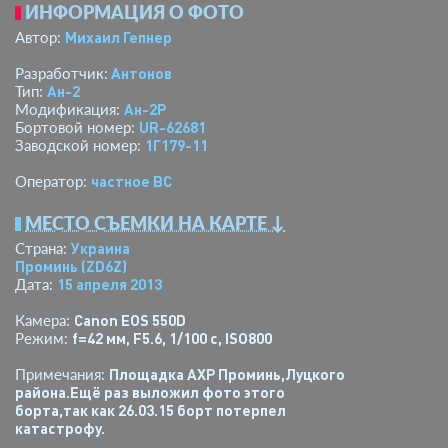
ИНФОРМАЦИЯ О ФОТО
Михаил Гепнер
Автор:
Антонов
Разработчик:
Ан-2
Тип:
Ан-2Р
Модификация:
UR-62681
Бортовой номер:
1Г179-11
Заводской номер:
­частное ВС­
Оператор:
МЕСТО СЪЕМКИ НА КАРТЕ ↓
Украина
Страна:
Проминь
(ZD6Z)
15 апреля 2013
Дата:
Canon EOS 550D
Камера:
f=42 мм
,
F5.6
,
1/100 с
,
ISO800
Режим:
Площадка АХР Проминь,Луцкого
Примечания:
района.Ещё раз выложил фото этого
борта,так как 26.03.15 борт потерпел
катастрофу.