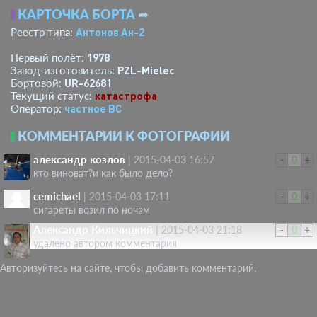
КАРТОЧКА БОРТА
➦
Антонов Ан-2
Реестр типа:
1978
Первый полёт:
PZL-Mielec
Завод-изготовитель:
UR-62681
Бортовой:
катастрофа
Текущий статус:
­частное ВС­
Оператор:
КОММЕНТАРИИ К ФОТОГРАФИИ
александр козлов
|
2015-04-03 16:57
-
0
+
кто виноват?и как было дело?
cemichael
|
2015-04-03 17:11
-
0
+
сигареты возил по ночам
Александр Кильчицкий
|
2015-04-03 21:18
-
0
+
удалено автором комментария
Авторизуйтесь на сайте, чтобы добавить комментарий.