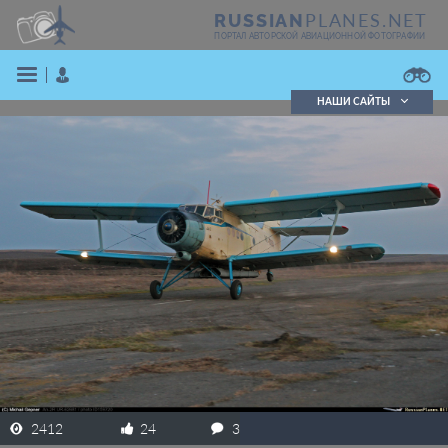
PLANES.NET
RUSSIAN
ПОРТАЛ АВТОРСКОЙ АВИАЦИОННОЙ ФОТОГРАФИИ
НАШИ САЙТЫ
Поиск фотографий
Поиск в реестре
Кратко
Подробно
ВОЙТИ
ЗАРЕГИСТРИРОВАТЬСЯ
2412
24
3