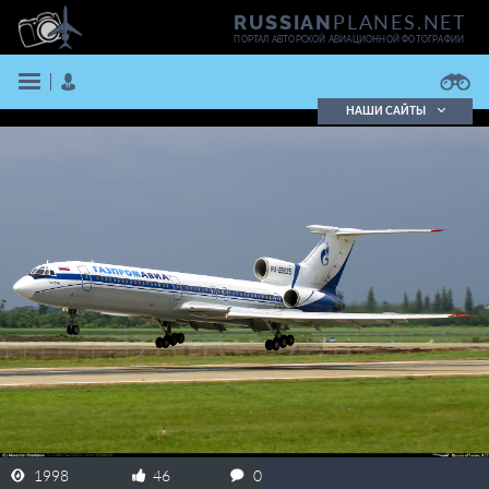
PLANES.NET
RUSSIAN
ПОРТАЛ АВТОРСКОЙ АВИАЦИОННОЙ ФОТОГРАФИИ
НАШИ САЙТЫ
Поиск фотографий
Поиск в реестре
Кратко
Подробно
ВОЙТИ
ЗАРЕГИСТРИРОВАТЬСЯ
1998
46
0