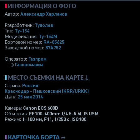
ИНФОРМАЦИЯ О ФОТО
Александр Харланов
Автор:
Туполев
Разработчик:
Ту-154
Тип:
Ту-154М
Модификация:
RA-85625
Бортовой номер:
87A752
Заводской номер:
Газпром
Оператор:
→
Газпромавиа
МЕСТО СЪЕМКИ НА КАРТЕ ↓
Россия
Страна:
Краснодар - Пашковский
(KRR/URKK)
25 мая 2014
Дата:
Canon EOS 600D
Камера:
EF100-400mm f/4.5-5.6L IS USM
Объектив:
f=100 мм
,
F11
,
1/250 с
,
ISO100
Режим:
КАРТОЧКА БОРТА
➦