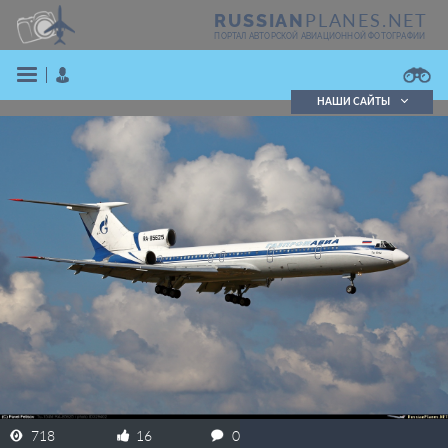
PLANES.NET
RUSSIAN
ПОРТАЛ АВТОРСКОЙ АВИАЦИОННОЙ ФОТОГРАФИИ
НАШИ САЙТЫ
Поиск фотографий
Поиск в реестре
Кратко
Подробно
ВОЙТИ
ЗАРЕГИСТРИРОВАТЬСЯ
718
16
0