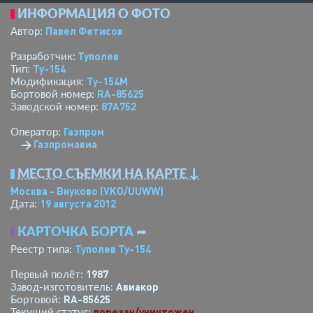
ИНФОРМАЦИЯ О ФОТО
Павел Фетисов
Автор:
Туполев
Разработчик:
Ту-154
Тип:
Ту-154М
Модификация:
RA-85625
Бортовой номер:
87A752
Заводской номер:
Газпром
Оператор:
→
Газпромавиа
МЕСТО СЪЕМКИ НА КАРТЕ ↓
Москва - Внуково
(VKO/UUWW)
19 августа 2012
Дата:
КАРТОЧКА БОРТА
➦
Туполев Ту-154
Реестр типа:
1987
Первый полёт:
Авиакор
Завод-изготовитель:
RA-85625
Бортовой:
порезан/уничтожен
Текущий статус: