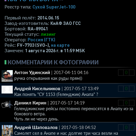
Сухой SuperJet-100
Реестр типа:
2014.06.15
Первый полёт:
КнАФ ЗАО ГСС
Завод-изготовитель:
RA-89041
Бортовой:
лизинг
Текущий статус:
Россия (ГТК)
Оператор:
FV-7703 (SVO-),
на карте
Рейс:
1 августа 2026 г. в 11:59 MSK
Замечен:
КОММЕНТАРИИ К ФОТОГРАФИИ
Антон Удинский
|
2017-04-11 04:16
-
0
+
ручка открывания как руды прям))
Андрей Кисельников
|
2017-05-17 13:49
-
0
+
Как понять "СУ 1153 (Геленджик) Анапа" ?
Даниил Кирин
|
2017-05-17 14:19
-
0
+
Геленджикские рейсы постоянно переносятся в Анапу из-за
бокового ветра.
Чуть ли не через день.
Андрей Шаповалов
|
2017-05-18 04:52
-
0
+
Самолет сел в Анапе и нас долгие три часа везли на