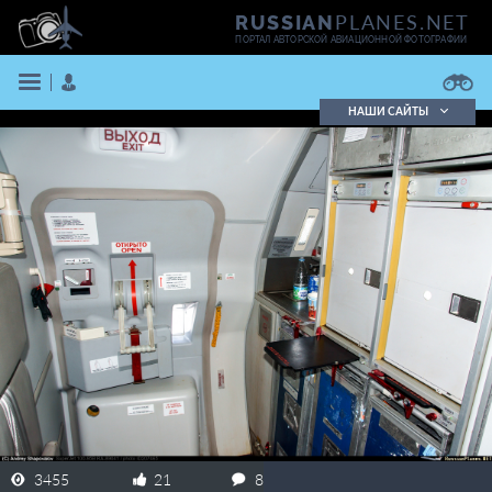
PLANES.NET
RUSSIAN
ПОРТАЛ АВТОРСКОЙ АВИАЦИОННОЙ ФОТОГРАФИИ
НАШИ САЙТЫ
Поиск фотографий
Поиск в реестре
Кратко
Подробно
ВОЙТИ
ЗАРЕГИСТРИРОВАТЬСЯ
3455
21
8