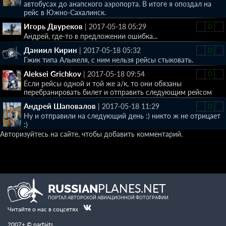
автобусах до анапского аэропорта. В итоге я опоздал на
рейс в Южно-Сахалинск.
Игорь Двуреков
|
2017-05-18 05:29
-
0
+
Андрей, где-то в предложении ошибка...
Даниил Кирин
|
2017-05-18 05:32
-
0
+
Гжик типа Алыкеля, с ним нельзя рейсы стыковать.
Aleksei Grichkov
|
2017-05-18 09:54
-
0
+
Если рейсы одной и той же а/к, то они обязаны
перебранировать билет и отправить следующим рейсом
Андрей Шаповалов
|
2017-05-18 11:29
-
0
+
Ну и отправили на следующий день :) никто ж не отрицает
:)
Авторизуйтесь на сайте, чтобы добавить комментарий.
PLANES.NET
RUSSIAN
ПОРТАЛ АВТОРСКОЙ АВИАЦИОННОЙ ФОТОГРАФИИ
Читайте о нас в соцсетях
2007+ © parfaits