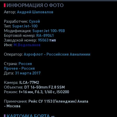
ИНФОРМАЦИЯ О ФОТО
Андрей Шаповалов
Автор:
Сухой
Разработчик:
SuperJet-100
Тип:
SuperJet 100-95B
Модификация:
RA-89041
Бортовой номер:
95063
тип
Заводской номер:
М.Водопьянов
Имя:
Аэрофлот - Российские Авиалинии
Оператор:
Россия
Страна:
Прочее - Россия
31 марта 2017
Дата:
ILCA-77M2
Камера:
DT 16-50mm F2.8 SSM
Объектив:
f=16 мм
,
F6.3
,
1/60 с
,
ISO200
Режим:
Рейс СУ 1153 (Геленджик) Анапа
Примечания:
- Москва
КАРТОЧКА БОРТА
➦