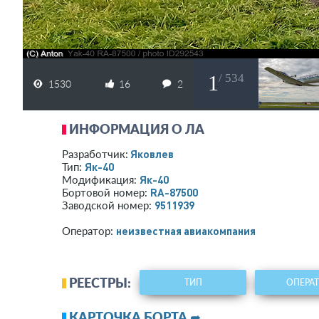
1
/ 534
1530
16
2
ИНФОРМАЦИЯ О ЛА
Яковлев
Разработчик:
Як-40
Тип:
Як-40
Модификация:
RA-87500
Бортовой номер:
9511939
Заводской номер:
­неизвестная авиакомпания­
Оператор:
РЕЕСТРЫ:
ТИП
ОПЕРА
КАРТОЧКА БОРТА ➦