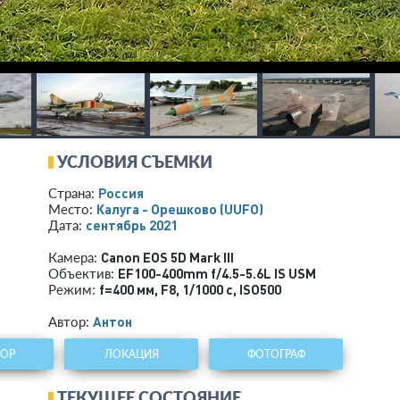
УСЛОВИЯ СЪЕМКИ
Россия
Страна:
Калуга - Орешково
(UUFO)
Место:
сентябрь 2021
Дата:
Canon EOS 5D Mark III
Камера:
EF100-400mm f/4.5-5.6L IS USM
Объектив:
f=400 мм
,
F8
,
1/1000 с
,
ISO500
Режим:
Антон
Автор:
ТОР
ЛОКАЦИЯ
ФОТОГРАФ
ТЕКУЩЕЕ СОСТОЯНИЕ