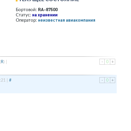
RA-87500
Бортовой:
на хранении
Статус:
­неизвестная авиакомпания­
Оператор:
(
R
)
|
-
0
+
:21
|
#
-
0
+