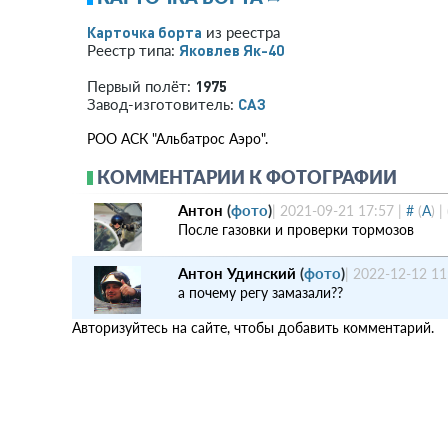
Карточка борта
из реестра
Яковлев Як-40
Реестр типа:
1975
Первый полёт:
САЗ
Завод-изготовитель:
РОО АСК "Альбатрос Аэро".
КОММЕНТАРИИ К ФОТОГРАФИИ
Антон
(
фото
)
|
2021-09-21 17:57
|
#
(
A
)
|
После газовки и проверки тормозов
Антон Удинский
(
фото
)
|
2022-12-12 11
а почему регу замазали??
Авторизуйтесь на сайте, чтобы добавить комментарий.