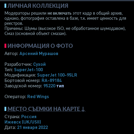
ЛИЧНАЯ КОЛЛЕКЦИЯ
Модераторы решили
не включать
этот кадр в общий архив,
однако, фотография оставлена в базе, т.к. имеет ценность для
реестров.
Причины: Шумы (высокое ISO, не обработанное шумодавом),
Смаз (основной объект смазан).
ИНФОРМАЦИЯ О ФОТО
Арсений Мурашов
Автор:
Сухой
Разработчик:
SuperJet-100
Тип:
SuperJet 100-95LR
Модификация:
RA-89184
Бортовой номер:
95220
тип
Заводской номер:
Red Wings
Оператор:
МЕСТО СЪЕМКИ НА КАРТЕ ↓
Россия
Страна:
Ижевск
(IJK/USII)
21 января 2022
Дата: