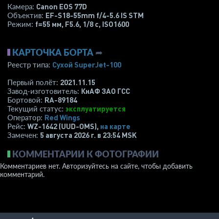
Canon EOS 77D
Камера:
EF-S18-55mm f/4-5.6 IS STM
Объектив:
f=55 мм
,
F5.6
,
1/8 с
,
ISO1600
Режим:
КАРТОЧКА БОРТА
➦
Сухой SuperJet-100
Реестр типа:
2021.11.15
Первый полёт:
КнАФ ЗАО ГСС
Завод-изготовитель:
RA-89184
Бортовой:
эксплуатируется
Текущий статус:
Red Wings
Оператор:
WZ-1642 (UUD-OMS),
на карте
Рейс:
5 августа 2026 г. в 23:54 MSK
Замечен:
КОММЕНТАРИИ К ФОТОГРАФИИ
Комментариев нет. Авторизуйтесь на сайте, чтобы добавить
комментарий.