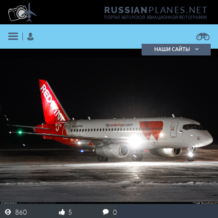
PLANES.NET
RUSSIAN
ПОРТАЛ АВТОРСКОЙ АВИАЦИОННОЙ ФОТОГРАФИИ
НАШИ САЙТЫ
Поиск фотографий
Поиск в реестре
Кратко
Подробно
ВОЙТИ
ЗАРЕГИСТРИРОВАТЬСЯ
860
5
0