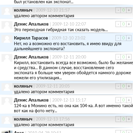
был установлен как экспонат...
коляныч
|
2009-12-10 21:57
-
0
+
удалено автором комментария
Денис Апальков
|
2009-12-10 22:07
-
0
+
Это переходная гибридная так сказать модель...
Кирилл Тарасов
|
2009-12-10 23:02
-
0
+
Нет, но а возможно его востановить, я имею ввиду для
дальнейшнего экспоната?
Денис Апальков
|
2009-12-11 20:00
-
0
+
Кирилл, востановить всегда все возможно, было бы желание
и средства... В данном случае, восстановление сего
экспоната я больше чем уверен обойдется намного дороже
нежели его утилизация...
коляныч
|
2009-12-11 20:05
-
0
+
удалено автором комментария
Денис Апальков
|
2009-12-13 15:17
-
0
+
124-ка в Монино есть, но она как 104-ка. А вот именно такой
вот как на фото нету...
коляныч
|
2009-12-13 17:56
-
0
+
удалено автором комментария
Ахат
|
2010-04-29 10:51
-
0
+