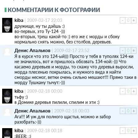
КОММЕНТАРИИ К ФОТОГРАФИИ
kiba
|
2009-02-17 22:03
-
0
+
дружище, ну ты даёшь :)
во-первых, это Ту-124 -)))
во-вторых, треш какой-то :) его же с морды и сбоку
нормально снять можно, без столбов, деревьев.
Денис Апальков
|
2009-02-17 23:52
-
0
+
Я в курсе что это 124-ый))) Просто у тебя в туполях 124-ки
не значилось, вот и пришлось обозвать 134-кой:-))) Что
касаемо деревьев и морды, то скажу что деревья выросли,
морда плесенью покрылась, и нужного вида я найти
сморды несмог, ветки очень сильно мешают!!! Прямо таки в
морду Тушкану тычут:-)))
kiba
|
2009-02-18 00:00
-
0
+
тьфу :)
в Домике деревья пилили, спилим и эти :)
Денис Апальков
|
2009-02-18 00:03
-
0
+
Ага!!! И уж для полного щастья, можно и забор
разобрать:-)))
kiba
|
2009-02-18 00:18
-
0
+
:BEER: :)