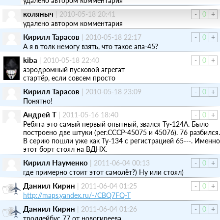
удалено автором комментария
коляныч
|
2010-05-18 20:41
-
0
+
удалено автором комментария
Кирилл Тарасов
|
2010-05-18 22:17
-
0
+
А я в толк немогу взять, что такое апа-45?
kiba
|
2010-05-18 22:40
-
0
+
аэродромный пусковой агрегат
стартёр, если совсем просто
Кирилл Тарасов
|
2010-05-18 23:09
-
0
+
Понятно!
Андрей Т
|
2011-05-16 18:40
-
0
+
Ребята это самый первый опытный, звался Ту-124А. Было
построено две штуки (рег.СССР-45075 и 45076). 76 разбился.
В серию пошли уже как Ту-134 с регистрацией 65---. Именно
этот борт стоял на ВДНХ.
Кирилл Науменко
|
2011-06-04 00:13
-
0
+
где примерно стоит этот самолёт?) Ну или стоял)
Даниил Кирин
|
2011-06-04 01:25
-
0
+
http://maps.yandex.ru/-/CBQ7FQ-T
Даниил Кирин
|
2011-06-04 01:26
-
0
+
троллейбус 77 от новогиреева