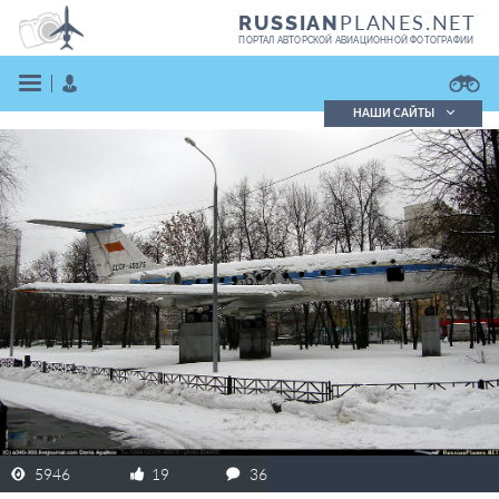
PLANES.NET
RUSSIAN
ПОРТАЛ АВТОРСКОЙ АВИАЦИОННОЙ ФОТОГРАФИИ
НАШИ САЙТЫ
Поиск фотографий
Поиск в реестре
Кратко
Подробно
ВОЙТИ
ЗАРЕГИСТРИРОВАТЬСЯ
5946
19
36