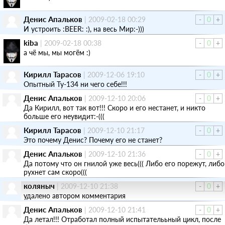
Денис Апальков
|
2009-02-18 00:29
-
0
+
И устроить :BEER: :), на весь Мир:-)))
kiba
|
2009-02-18 00:38
-
0
+
а чё мы, мы могём :)
Кирилл Тарасов
|
2009-12-06 19:10
-
0
+
Опытный Ту-134 ни чего себе!!!
Денис Апальков
|
2009-12-10 20:06
-
0
+
Да Кирилл, вот так вот!!! Скоро и его нестанет, и никто
больше его неувидит:-(((
Кирилл Тарасов
|
2009-12-10 21:17
-
0
+
Это почему Денис? Почему его не станет?
Денис Апальков
|
2009-12-10 21:36
-
0
+
Да потому что он гнилой уже весь((( Либо его порежут, либо
рухнет сам скоро(((
коляныч
|
2009-12-10 21:38
-
0
+
удалено автором комментария
Денис Апальков
|
2009-12-10 21:41
-
0
+
Да летал!!! Отработал полный испытателььный цикл, после