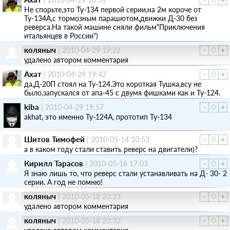
Не спорьте,это Ту-134 первой серии,на 2м короче от
Ту-134А,с тормозным парашютом,движки Д-30 без
реверса.На такой машине сняли фильм"Приключения
итальянцев в России")
коляныч
|
2010-04-29 19:22
-
0
+
удалено автором комментария
Ахат
|
2010-04-29 19:42
-
0
+
да,Д-20П стоял на Ту-124.Это короткая Тушка,всу не
было,запускался от апа-45 с двумя фишками как и Ту-124.
kiba
|
2010-04-29 19:57
-
0
+
akhat, это именно Ту-124А, прототип Ту-134
Шитов Тимофей
|
2010-05-14 10:53
-
0
+
а в каком году стали ставить реверс на двигатели)?
Кирилл Тарасов
|
2010-05-18 17:03
-
0
+
Я знаю лишь то, что реверс стали устанавливать на Д- 30- 2
серии. А год не помню!
коляныч
|
2010-05-18 20:23
-
0
+
удалено автором комментария
коляныч
|
2010-05-18 20:32
-
0
+