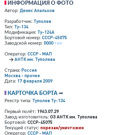
ИНФОРМАЦИЯ О ФОТО
Денис Апальков
Автор:
Туполев
Разработчик:
Ту-134
Тип:
Ту-124А
Модификация:
СССР-45075
Бортовой номер:
0000
тип
Заводской номер:
СССР - МАП
Оператор:
→
АНТК им. Туполева
Россия
Страна:
Москва - прочее
17 февраля 2009
Дата:
КАРТОЧКА БОРТА
➦
Туполев Ту-134
Реестр типа:
1963.07.29
Первый полёт:
ОЗ АНТК им. Туполева
Завод-изготовитель:
СССР-45075
Бортовой:
порезан/уничтожен
Текущий статус:
СССР - МАП
Оператор: