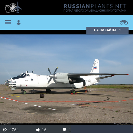
PLANES.NET
RUSSIAN
ПОРТАЛ АВТОРСКОЙ АВИАЦИОННОЙ ФОТОГРАФИИ
НАШИ САЙТЫ
Поиск фотографий
Поиск в реестре
Кратко
Подробно
ВОЙТИ
ЗАРЕГИСТРИРОВАТЬСЯ
4764
16
1