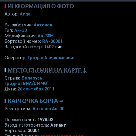
ИНФОРМАЦИЯ О ФОТО
Ange
Автор:
Антонов
Разработчик:
Ан-30
Тип:
Ан-30М
Модификация:
RA-30001
Бортовой номер:
1402
тип
Заводской номер:
Гродно Авиакомпания
Оператор:
МЕСТО СЪЕМКИ НА КАРТЕ ↓
Беларусь
Страна:
Гродно
(GNA/UMMG)
26 сентября 2011
Дата:
КАРТОЧКА БОРТА
➦
Антонов Ан-30
Реестр типа:
1978.02
Первый полёт:
Авиант
Завод-изготовитель:
30001
Бортовой:
авария (повреждён)
Текущий статус: