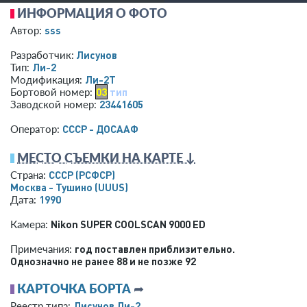
ИНФОРМАЦИЯ О ФОТО
sss
Автор:
Лисунов
Разработчик:
Ли-2
Тип:
Ли-2Т
Модификация:
03
тип
Бортовой номер:
23441605
Заводской номер:
СССР - ДОСААФ
Оператор:
МЕСТО СЪЕМКИ НА КАРТЕ ↓
СССР (РСФСР)
Страна:
Москва - Тушино
(UUUS)
1990
Дата:
Nikon SUPER COOLSCAN 9000 ED
Камера:
год поставлен приблизительно.
Примечания:
Однозначно не ранее 88 и не позже 92
КАРТОЧКА БОРТА
➦
Лисунов Ли-2
Реестр типа: