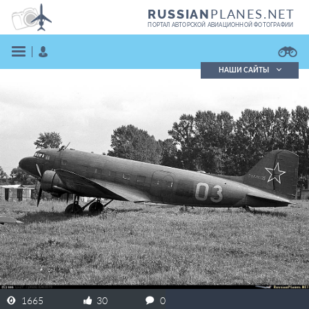
PLANES.NET
RUSSIAN
ПОРТАЛ АВТОРСКОЙ АВИАЦИОННОЙ ФОТОГРАФИИ
НАШИ САЙТЫ
Поиск фотографий
Поиск в реестре
Кратко
Подробно
ВОЙТИ
ЗАРЕГИСТРИРОВАТЬСЯ
1665
30
0