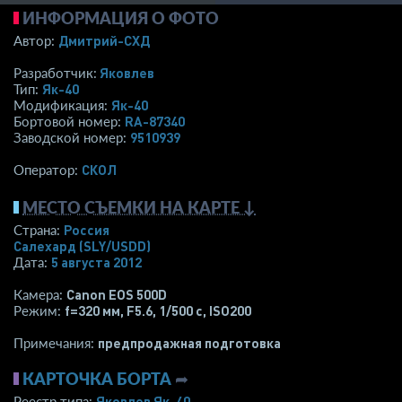
ИНФОРМАЦИЯ О ФОТО
Дмитрий-СХД
Автор:
Яковлев
Разработчик:
Як-40
Тип:
Як-40
Модификация:
RA-87340
Бортовой номер:
9510939
Заводской номер:
СКОЛ
Оператор:
МЕСТО СЪЕМКИ НА КАРТЕ ↓
Россия
Страна:
Салехард
(SLY/USDD)
5 августа 2012
Дата:
Canon EOS 500D
Камера:
f=320 мм
,
F5.6
,
1/500 с
,
ISO200
Режим:
предпродажная подготовка
Примечания:
КАРТОЧКА БОРТА
➦
Яковлев Як-40
Реестр типа: