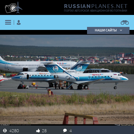
PLANES.NET
RUSSIAN
ПОРТАЛ АВТОРСКОЙ АВИАЦИОННОЙ ФОТОГРАФИИ
НАШИ САЙТЫ
Поиск фотографий
Поиск в реестре
Кратко
Подробно
ВОЙТИ
ЗАРЕГИСТРИРОВАТЬСЯ
4280
28
4