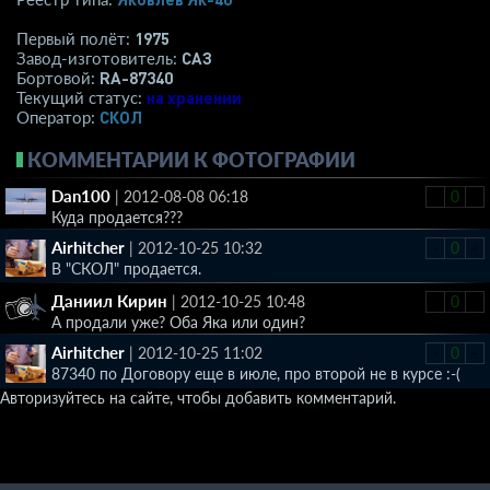
1975
Первый полёт:
САЗ
Завод-изготовитель:
RA-87340
Бортовой:
на хранении
Текущий статус:
СКОЛ
Оператор:
КОММЕНТАРИИ К ФОТОГРАФИИ
Dan100
|
2012-08-08 06:18
-
0
+
Куда продается???
Airhitcher
|
2012-10-25 10:32
-
0
+
В "СКОЛ" продается.
Даниил Кирин
|
2012-10-25 10:48
-
0
+
А продали уже? Оба Яка или один?
Airhitcher
|
2012-10-25 11:02
-
0
+
87340 по Договору еще в июле, про второй не в курсе :-(
Авторизуйтесь на сайте, чтобы добавить комментарий.