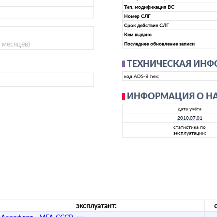
Тип, модификация ВС
Номер СЛГ
Срок действия СЛГ
Кем выдано
8 месяцев)
Последнее обновление записи
ТЕХНИЧЕСКАЯ ИН
код ADS-B hex:
ИНФОРМАЦИЯ О Н
дата учёта
2010.07.01
статистика по
эксплуатации:
эксплуатант: