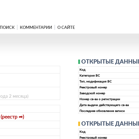
ПОИСК
КОММЕНТАРИИ
О САЙТЕ
ОТКРЫТЫЕ ДАННЫЕ 
Код
Категория ВС
Тип, модификация ВС
Реестровый номер
Заводской номер
года 2 месяца)
Номер св-ва о регистрации
Дата выдачи действующего св-ва
Последнее обновление записи
(реестр ➦)
2
ОТКРЫТЫЕ ДАННЫЕ 
Код
Реестровый номер