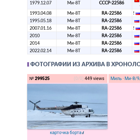
1979.12.07
Ми-8Т
СССР-22586
1993.04.08
Ми-8Т
RA-22586
!
1995.05.18
Ми-8Т
RA-22586
2007.01.16
Ми-8Т
RA-22586
!
2010
Ми-8Т
RA-22586
2014
Ми-8Т
RA-22586
2022.02.14
Ми-8Т
RA-22586
ФОТОГРАФИИ ИЗ АРХИВА В ХРОНОЛ
№
299525
(0/0)
449 views
Миль
·
Ми-8/9
карточка борта