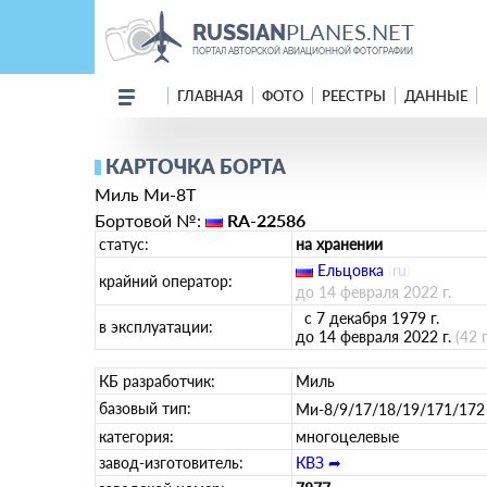
PLANES.NET
RUSSIAN
ПОРТАЛ АВТОРСКОЙ АВИАЦИОННОЙ ФОТОГРАФИИ
ГЛАВНАЯ
ФОТО
РЕЕСТРЫ
ДАННЫЕ
КАРТОЧКА БОРТА
Миль Ми-8Т
Бортовой №:
RA-22586
статус:
на хранении
Ельцовка
(
ru
)
крайний оператор:
до 14 февраля 2022 г.
с 7 декабря 1979 г.
в эксплуатации:
до 14 февраля 2022 г.
(42 
КБ разработчик:
Миль
базовый тип:
Ми-8/9/17/18/19/171/17
категория:
многоцелевые
завод-изготовитель:
КВЗ ➦