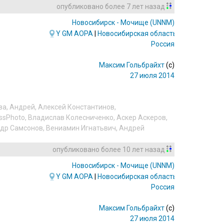
опубликовано
более 7 лет назад
Новосибирск - Мочище
(UNNM)
Y
GM
AOPA
|
Новосибирская область
Россия
Максим Гольбрайхт
(c)
27 июля 2014
ва
,
Андрей
,
Алексей Константинов
,
ssPhoto
,
Владислав Колесниченко
,
Аскер Аскеров
,
др Самсонов
,
Вениамин Игнатьвич
,
Андрей
опубликовано
более 10 лет назад
Новосибирск - Мочище
(UNNM)
Y
GM
AOPA
|
Новосибирская область
Россия
Максим Гольбрайхт
(c)
27 июля 2014