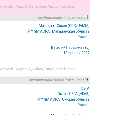
Алексей
,
Андрей Вечернин
,
Андрей Цымбал
опубликовано
4 года назад
Магадан - Сокол
(GDX/UHMM)
Y
GM
AOPA
|
Магаданская область
Россия
Василий Параскива
(c)
13 января 2022
Алексей
,
Андрей Цымбал
,
Владислав Белов
опубликовано
более 7 лет назад
ОЗГА
Омск - ОЗГА
(HK68)
Y
GM
AOPA
|
Омская область
Россия