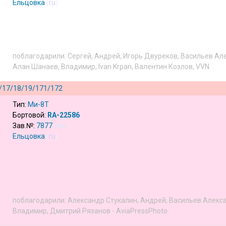
Ельцовка
(
ru
)
поблагодарили:
Сергей
,
Андрей
,
Игорь Двуреков
,
Васильев Ал
Алан Шанаев
,
Владимир
,
Ivan Krpan
,
Валентин Козлов
,
VVN
/17/18/19/171/172
Тип:
Ми-8Т
Бортовой:
RA-22586
Зав.№:
7877
тип
Ельцовка
(
ru
)
поблагодарили:
Александр Стукалин
,
Андрей
,
Васильев Алекс
Владимир
,
Дмитрий Рязанов - AviaPressPhoto