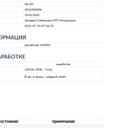
Ми-8Т
2042200006
14.02.2020
Западно-Сибирское МТУ Росавиации
2021-07-24 07:26:13
ФОРМАЦИЯ
расчётный 14583A
АРАБОТКЕ
наработка
19925ч (ППР - 713ч)
0
час. в месяц - средний налёт
состояние:
примечание: