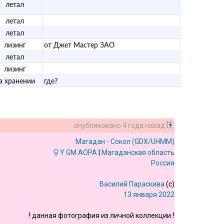
летал
летал
летал
лизинг
от Джет Мастер ЗАО
летал
лизинг
а хранении
где?
опубликовано
4 года назад
Магадан - Сокол
(GDX/UHMM)
Y
GM
AOPA
|
Магаданская область
Россия
Василий Параскива
(c)
13 января 2022
!
данная фотография из личной коллекции
!