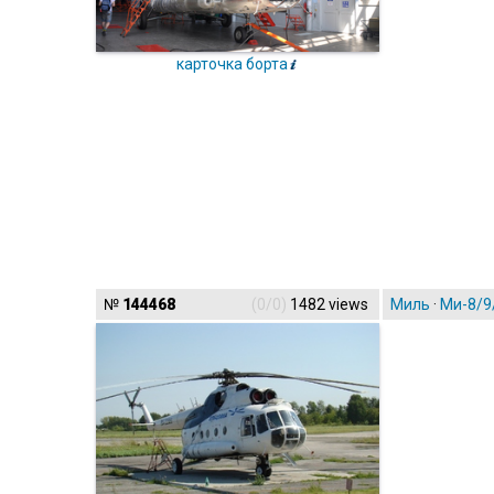
карточка борта
№
144468
(0/0)
1482 views
Миль
·
Ми-8/9