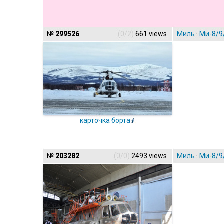
№
299526
(0/2)
661 views
Миль
·
Ми-8/9
карточка борта
№
203282
(0/0)
2493 views
Миль
·
Ми-8/9