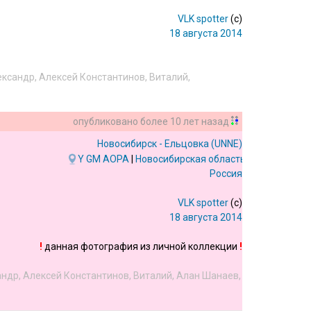
VLK spotter
(c)
18 августа 2014
ександр
,
Алексей Константинов
,
Виталий
,
опубликовано
более 10 лет назад
Новосибирск - Ельцовка
(UNNE)
Y
GM
AOPA
|
Новосибирская область
Россия
VLK spotter
(c)
18 августа 2014
!
данная фотография из личной коллекции
!
андр
,
Алексей Константинов
,
Виталий
,
Алан Шанаев
,