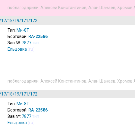
поблагодарили:
Алексей Константинов
,
Алан Шанаев
,
Хромов 
/17/18/19/171/172
Тип:
Ми-8Т
Бортовой:
RA-22586
Зав.№:
7877
тип
Ельцовка
(
ru
)
поблагодарили:
Алексей Константинов
,
Алан Шанаев
,
Хромов 
/17/18/19/171/172
Тип:
Ми-8Т
Бортовой:
RA-22586
Зав.№:
7877
тип
Ельцовка
(
ru
)