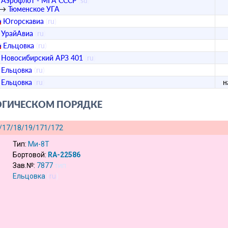
Аэрофлот - МГА СССР
(
su
)
→
Тюменское УГА
Югорскавиа
(
ru
)
УрайАвиа
(
ru
)
Ельцовка
(
ru
)
Новосибирский АРЗ 401
(
ru
)
Ельцовка
(
ru
)
Ельцовка
(
ru
)
н
ОГИЧЕСКОМ ПОРЯДКЕ
/17/18/19/171/172
Тип:
Ми-8Т
Бортовой:
RA-22586
Зав.№:
7877
тип
Ельцовка
(
ru
)