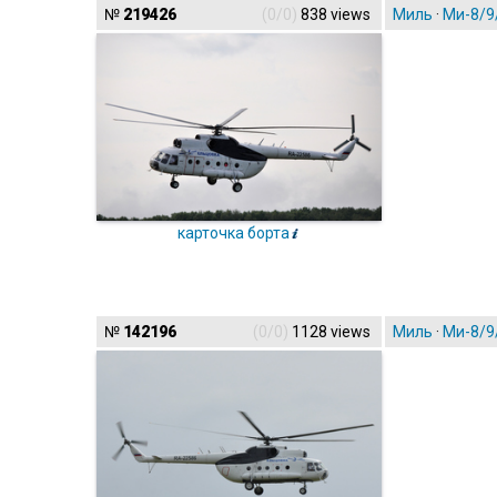
№
219426
(0/0)
838 views
Миль
·
Ми-8/9
карточка борта
№
142196
(0/0)
1128 views
Миль
·
Ми-8/9