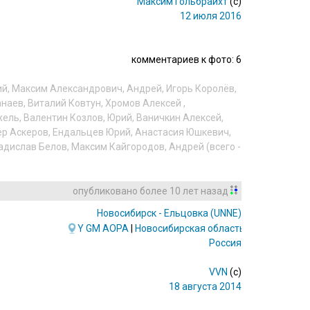
Максим Гольбрайхт
(c)
12 июля 2016
комментариев к фото: 6
ий
,
Максим Александрович
,
Андрей
,
Игорь Королёв
,
анаев
,
Виталий Ковтун
,
Хромов Алексей
,
жель
,
Валентин Козлов
,
Юрий
,
Ваничкин Алексей
,
ер Аскеров
,
Ендальцев Юрий
,
Анастасия Юшкевич
,
адислав Белов
,
Максим Кайгородов
,
Андрей
(всего -
опубликовано
более 10 лет назад
Новосибирск - Ельцовка
(UNNE)
Y
GM
AOPA
|
Новосибирская область
Россия
VVN
(c)
18 августа 2014