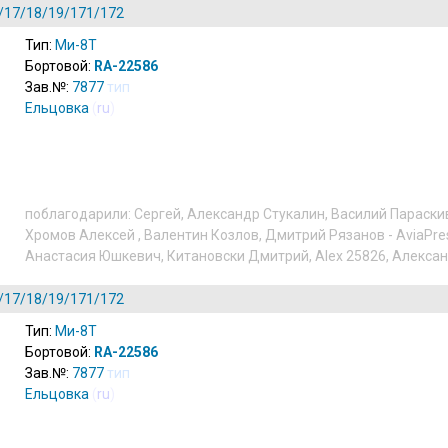
/17/18/19/171/172
Тип:
Ми-8Т
Бортовой:
RA-22586
Зав.№:
7877
тип
Ельцовка
(
ru
)
поблагодарили:
Сергей
,
Александр Стукалин
,
Василий Параски
Хромов Алексей
,
Валентин Козлов
,
Дмитрий Рязанов - AviaPre
Анастасия Юшкевич
,
Китановски Дмитрий
,
Alex 25826
,
Алексан
/17/18/19/171/172
Тип:
Ми-8Т
Бортовой:
RA-22586
Зав.№:
7877
тип
Ельцовка
(
ru
)