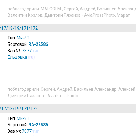
поблагодарили:
MALCOLM
,
Сергей
,
Андрей
,
Васильев Алексан
Валентин Козлов
,
Дмитрий Рязанов - AviaPressPhoto
,
Марат
/17/18/19/171/172
Тип:
Ми-8Т
Бортовой:
RA-22586
Зав.№:
7877
тип
Ельцовка
(
ru
)
поблагодарили:
Сергей
,
Андрей
,
Васильев Александр
,
Алексей
Дмитрий Рязанов - AviaPressPhoto
/17/18/19/171/172
Тип:
Ми-8Т
Бортовой:
RA-22586
Зав.№:
7877
тип