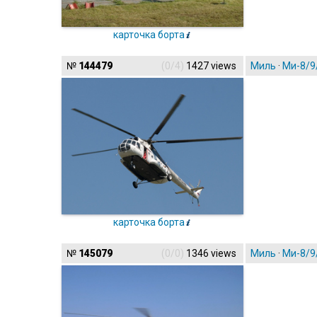
карточка борта
№
144479
(0/4)
1427 views
Миль
·
Ми-8/9
карточка борта
№
145079
(0/0)
1346 views
Миль
·
Ми-8/9