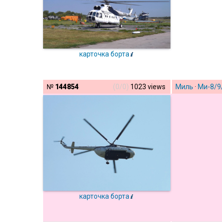
карточка борта
№
144854
(0/0)
1023 views
Миль
·
Ми-8/9
карточка борта