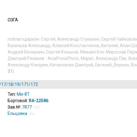
ОЗГА
поблагодарили:
Сергей
,
Александр Стукалин
,
Сергей Чайковск
Васильев Александр
,
Алексей Константинов
,
Виталий
,
Алан Ш
Андрей Вечернин
,
Сергей Коньков
,
Михаил Кох
,
Мирослав Пер
Дмитрий Рязанов - AviaPressPhoto
,
Марат
,
Александр Пак
,
Аск
Александр Кокорин
,
Китановски Дмитрий
,
Евгений_Вереин
,
Вл
31
)
/17/18/19/171/172
Тип:
Ми-8Т
Бортовой:
RA-22586
Зав.№:
7877
тип
Ельцовка
(
ru
)