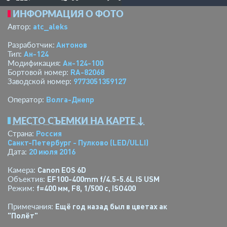
ИНФОРМАЦИЯ О ФОТО
atc_aleks
Автор:
Антонов
Разработчик:
Ан-124
Тип:
Ан-124-100
Модификация:
RA-82068
Бортовой номер:
9773051359127
Заводской номер:
Волга-Днепр
Оператор:
МЕСТО СЪЕМКИ НА КАРТЕ ↓
Россия
Страна:
Санкт-Петербург - Пулково
(LED/ULLI)
20 июля 2016
Дата:
Canon EOS 6D
Камера:
EF100-400mm f/4.5-5.6L IS USM
Объектив:
f=400 мм
,
F8
,
1/500 с
,
ISO400
Режим:
Ещё год назад был в цветах ак
Примечания:
"Полёт"