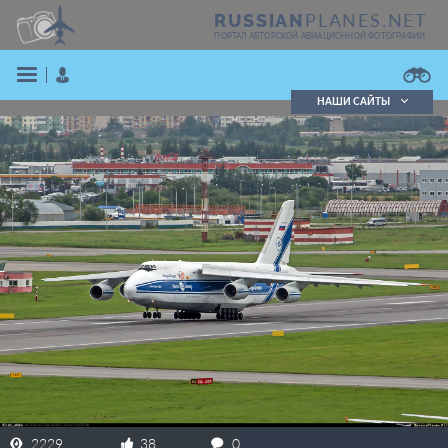
PLANES.NET
RUSSIAN
ПОРТАЛ АВТОРСКОЙ АВИАЦИОННОЙ ФОТОГРАФИИ
НАШИ САЙТЫ
Поиск фотографий
Поиск в реестре
Кратко
Подробно
ВОЙТИ
ЗАРЕГИСТРИРОВАТЬСЯ
2229
38
0