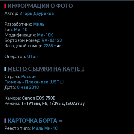
ИНФОРМАЦИЯ О ФОТО
Игорь Двуреков
Автор:
Миль
Разработчик:
Ми-10
Тип:
Ми-10К
Модификация:
RA-04123
Бортовой номер:
2265
тип
Заводской номер:
UTair
Оператор:
МЕСТО СЪЕМКИ НА КАРТЕ ↓
Россия
Страна:
Тюмень - Плеханово
(USTL)
8 мая 2018
Дата:
Canon EOS 750D
Камера:
f=191 мм
,
F8
,
1/395 с
,
ISOArray
Режим:
КАРТОЧКА БОРТА
➦
Миль Ми-10
Реестр типа: