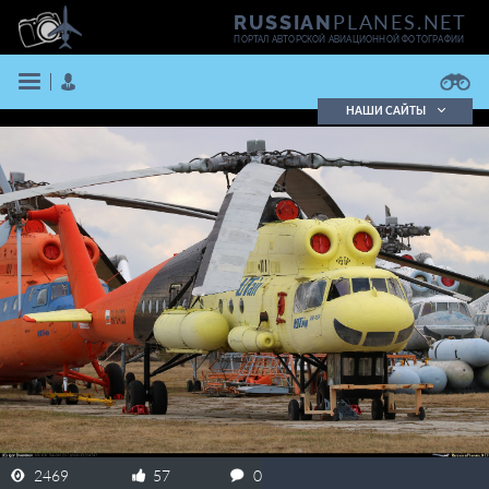
PLANES.NET
RUSSIAN
ПОРТАЛ АВТОРСКОЙ АВИАЦИОННОЙ ФОТОГРАФИИ
НАШИ САЙТЫ
Поиск фотографий
Поиск в реестре
Кратко
Подробно
ВОЙТИ
ЗАРЕГИСТРИРОВАТЬСЯ
2469
57
0