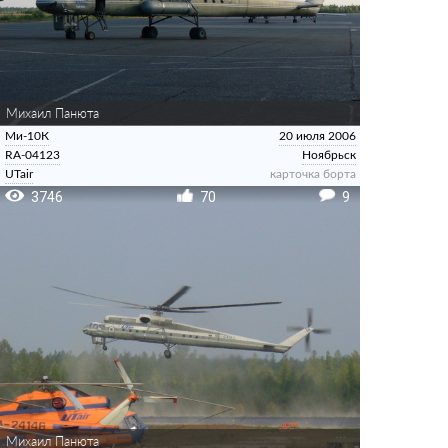
Михаил Панюта
Ми-10К
20 июля 2006
RA-04123
Ноябрьск
UTair
карточка борта
3746
70
9
Михаил Панюта