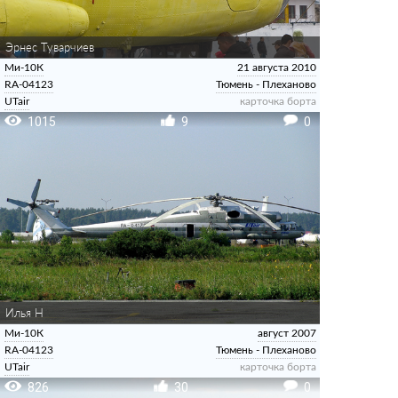
Эрнес Туварчиев
Ми-10К
21 августа 2010
RA-04123
Тюмень - Плеханово
UTair
карточка борта
1015
9
0
Илья Н
Ми-10К
август 2007
RA-04123
Тюмень - Плеханово
UTair
карточка борта
826
30
0