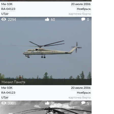
Ми-10К
20 июля 2006
RA-04123
Ноябрьск
UTair
карточка борта
2294
60
0
Михаил Панюта
Ми-10К
20 июля 2006
RA-04123
Ноябрьск
UTair
карточка борта
3301
36
5