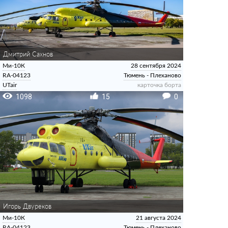
Дмитрий Сахнов
Ми-10К
28 сентября 2024
RA-04123
Тюмень - Плеханово
UTair
карточка борта
1098
15
0
Игорь Двуреков
Ми-10К
21 августа 2024
RA-04123
Тюмень - Плеханово