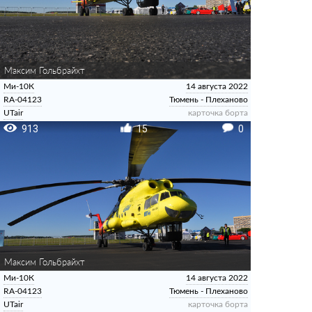
Максим Гольбрайхт
Ми-10К
14 августа 2022
RA-04123
Тюмень - Плеханово
UTair
карточка борта
913
15
0
Максим Гольбрайхт
Ми-10К
14 августа 2022
RA-04123
Тюмень - Плеханово
UTair
карточка борта