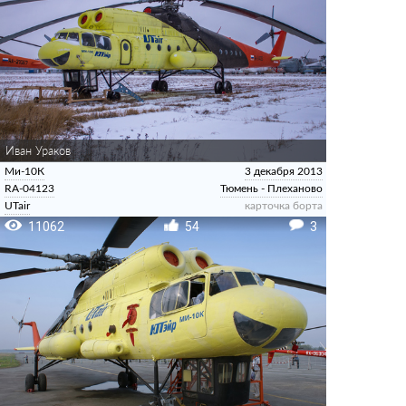
Иван Ураков
Ми-10К
3 декабря 2013
RA-04123
Тюмень - Плеханово
UTair
карточка борта
11062
54
3