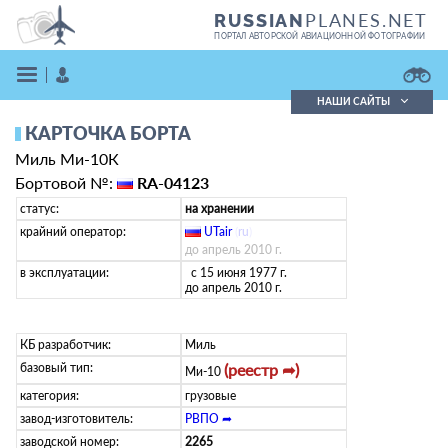
PLANES.NET
RUSSIAN
ПОРТАЛ АВТОРСКОЙ АВИАЦИОННОЙ ФОТОГРАФИИ
НАШИ САЙТЫ
КАРТОЧКА БОРТА
Поиск фотографий
Миль Ми-10К
Поиск в реестре
Кратко
Подробно
Бортовой №:
RA-04123
ВОЙТИ
статус:
на хранении
крайний оператор:
UTair
(
ru
)
до апрель 2010 г.
в эксплуатации:
с 15 июня 1977 г.
до апрель 2010 г.
КБ разработчик:
Миль
базовый тип:
ЗАРЕГИСТРИРОВАТЬСЯ
(реестр ➦)
Ми-10
категория:
грузовые
завод-изготовитель:
РВПО ➦
заводской номер:
2265