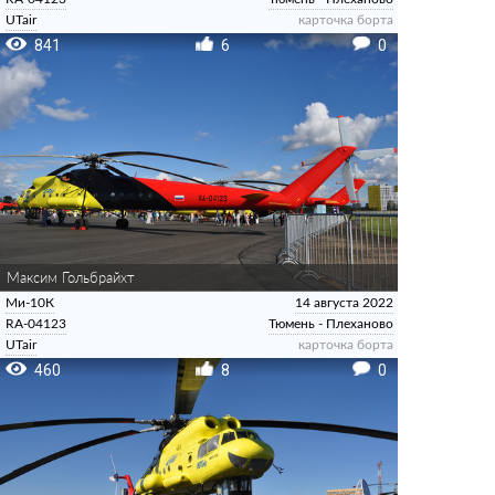
UTair
карточка борта
841
6
0
Максим Гольбрайхт
Ми-10К
14 августа 2022
RA-04123
Тюмень - Плеханово
UTair
карточка борта
460
8
0