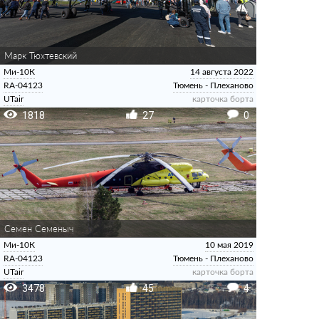
Марк Тюхтевский
Ми-10К
14 августа 2022
RA-04123
Тюмень - Плеханово
UTair
карточка борта
1818
27
0
Семен Семеныч
Ми-10К
10 мая 2019
RA-04123
Тюмень - Плеханово
UTair
карточка борта
3478
45
4