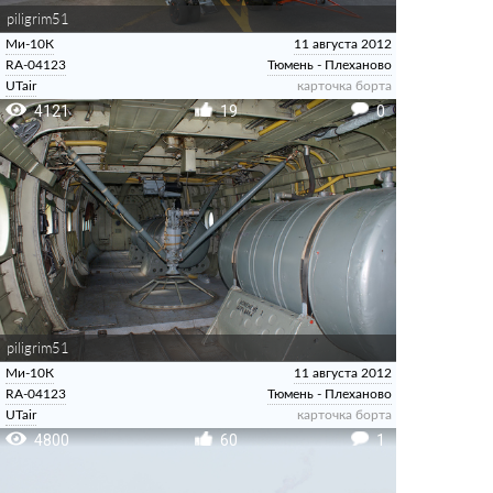
piligrim51
Ми-10К
11 августа 2012
RA-04123
Тюмень - Плеханово
UTair
карточка борта
4121
19
0
piligrim51
Ми-10К
11 августа 2012
RA-04123
Тюмень - Плеханово
UTair
карточка борта
4800
60
1