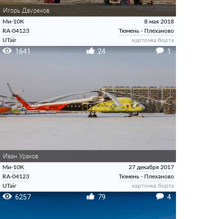
Игорь Двуреков
Ми-10К
8 мая 2018
RA-04123
Тюмень - Плеханово
UTair
карточка борта
1641
24
1
Иван Ураков
Ми-10К
27 декабря 2017
RA-04123
Тюмень - Плеханово
UTair
карточка борта
6257
79
4