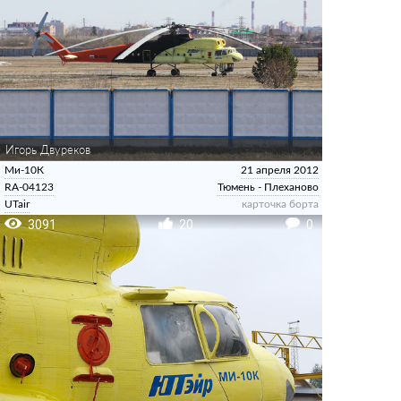
Игорь Двуреков
Ми-10К
21 апреля 2012
RA-04123
Тюмень - Плеханово
UTair
карточка борта
3091
20
0