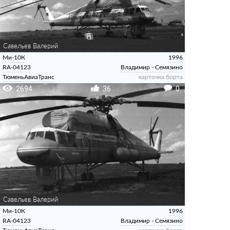
Савельев Валерий
Ми-10К
1996
RA-04123
Владимир - Семязино
ТюменьАвиаТранс
карточка борта
2694
36
0
Савельев Валерий
Ми-10К
1996
RA-04123
Владимир - Семязино