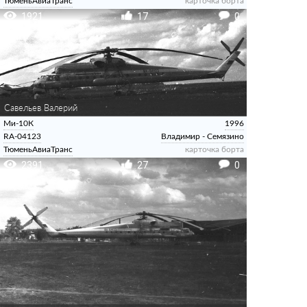
ТюменьАвиаТранс
карточка борта
1921
17
0
Савельев Валерий
Ми-10К
1996
RA-04123
Владимир - Семязино
ТюменьАвиаТранс
карточка борта
2391
27
0