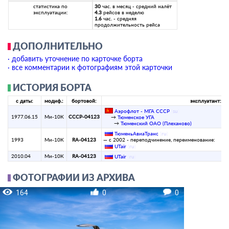
статистика по
30
час. в месяц - средний налёт
эксплуатации:
4.3
рейсов в неделю
1.6
час. - средняя
продолжительность рейса
ДОПОЛНИТЕЛЬНО
· добавить уточнение по карточке борта
· все комментарии к фотографиям этой карточки
ИСТОРИЯ БОРТА
с даты:
модиф.:
бортовой:
эксплуатант:
Аэрофлот - МГА СССР
(
su
)
1977.06.15
Ми-10К
СССР-04123
→
Тюменское УГА
→
Тюменский ОАО (Плеханово)
ТюменьАвиаТранс
(
ru
)
1993
Ми-10К
RA-04123
— с 2002 - переподчинение, переименование:
UTair
(
ru
)
2010.04
Ми-10К
RA-04123
UTair
(
ru
)
ФОТОГРАФИИ ИЗ АРХИВА
164
0
0