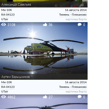
Александр Савельев
Ми-10К
16 августа 2014
RA-04123
Тюмень - Плеханово
UTair
карточка борта
3108
36
0
Артем Барышников
Ми-10К
16 августа 2014
RA-04123
Тюмень - Плеханово
UTair
карточка борта
4862
27
0