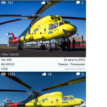
747
10
0
Иван Ураков
Ми-10К
14 августа 2022
RA-04123
Тюмень - Плеханово
UTair
карточка борта
1323
18
0