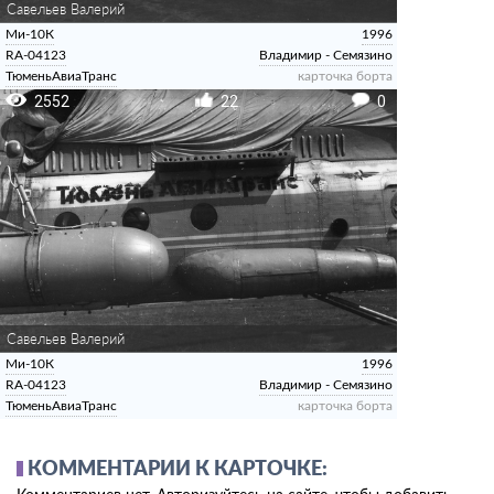
Савельев Валерий
Ми-10К
1996
RA-04123
Владимир - Семязино
ТюменьАвиаТранс
карточка борта
2552
22
0
Савельев Валерий
Ми-10К
1996
RA-04123
Владимир - Семязино
ТюменьАвиаТранс
карточка борта
КОММЕНТАРИИ К КАРТОЧКЕ: