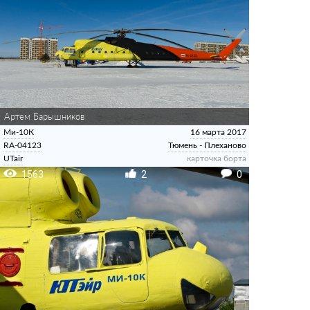
Артем Барышников
Ми-10К
16 марта 2017
RA-04123
Тюмень - Плеханово
UTair
карточка борта
1563
2
0