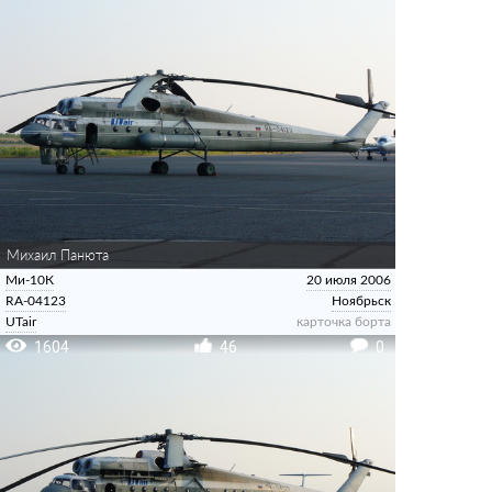
Михаил Панюта
Ми-10К
20 июля 2006
RA-04123
Ноябрьск
UTair
карточка борта
1604
46
0