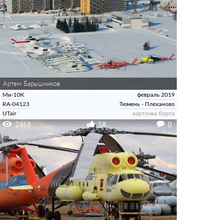
Артем Барышников
Ми-10К
февраль 2019
RA-04123
Тюмень - Плеханово
UTair
карточка борта
2469
58
0