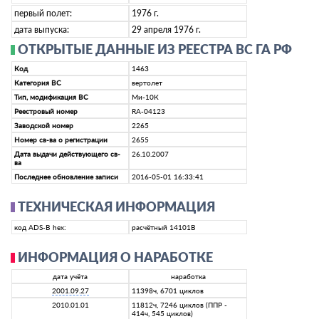
первый полет:
1976 г.
дата выпуска:
29 апреля 1976 г.
ОТКРЫТЫЕ ДАННЫЕ ИЗ РЕЕСТРА ВС ГА РФ
Код
1463
Категория ВС
вертолет
Тип, модификация ВС
Ми-10К
Реестровый номер
RA-04123
Заводской номер
2265
Номер св-ва о регистрации
2655
Дата выдачи действующего св-
26.10.2007
ва
Последнее обновление записи
2016-05-01 16:33:41
ТЕХНИЧЕСКАЯ ИНФОРМАЦИЯ
код ADS-B hex:
расчётный 14101B
ИНФОРМАЦИЯ О НАРАБОТКЕ
дата учёта
наработка
2001.09.27
11398ч, 6701 циклов
2010.01.01
11812ч, 7246 циклов (ППР -
414ч, 545 циклов)