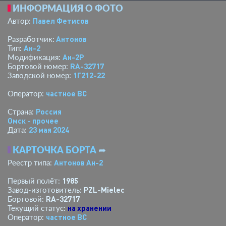
ИНФОРМАЦИЯ О ФОТО
Павел Фетисов
Автор:
Антонов
Разработчик:
Ан-2
Тип:
Ан-2Р
Модификация:
RA-32717
Бортовой номер:
1Г212-22
Заводской номер:
­частное ВС­
Оператор:
Россия
Страна:
Омск - прочее
23 мая 2024
Дата:
КАРТОЧКА БОРТА
➦
Антонов Ан-2
Реестр типа:
1985
Первый полёт:
PZL-Mielec
Завод-изготовитель:
RA-32717
Бортовой:
на хранении
Текущий статус:
­частное ВС­
Оператор: