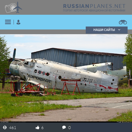
PLANES.NET
RUSSIAN
ПОРТАЛ АВТОРСКОЙ АВИАЦИОННОЙ ФОТОГРАФИИ
НАШИ САЙТЫ
Поиск фотографий
Поиск в реестре
Кратко
Подробно
ВОЙТИ
ЗАРЕГИСТРИРОВАТЬСЯ
461
6
0