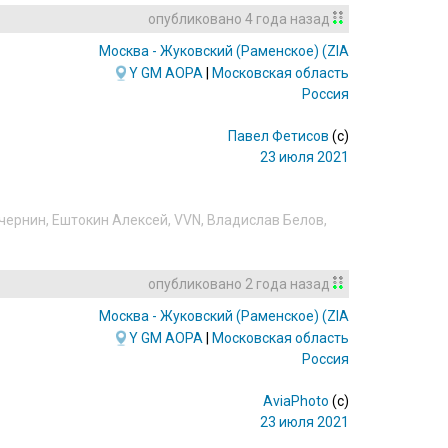
опубликовано
4 года назад
Москва - Жуковский (Раменское)
(ZIA/UUBW)
Y
GM
AOPA
|
Московская область
Россия
Павел Фетисов
(c)
23 июля 2021
чернин
,
Ештокин Алексей
,
VVN
,
Владислав Белов
,
опубликовано
2 года назад
Москва - Жуковский (Раменское)
(ZIA/UUBW)
Y
GM
AOPA
|
Московская область
Россия
AviaPhoto
(c)
23 июля 2021