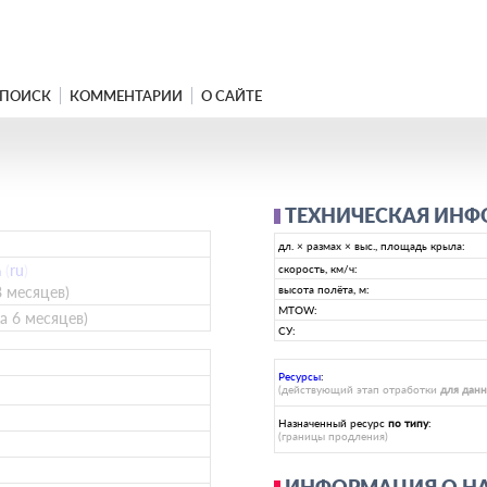
ПОИСК
КОММЕНТАРИИ
О САЙТЕ
ТЕХНИЧЕСКАЯ ИН
дл. × размах × выс., площадь крыла:
а
(
ru
)
скорость, км/ч:
8 месяцев)
высота полёта, м:
MTOW:
да 6 месяцев)
СУ:
Ресурсы
:
(действующий этап отработки
для дан
Назначенный ресурс
по типу
:
(границы продления)