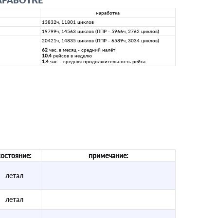
АРАБОТКЕ
наработка
13832ч, 11801 циклов
19799ч, 14563 циклов (ППР - 5966ч, 2762 циклов)
20421ч, 14835 циклов (ППР - 6589ч, 3034 циклов)
62
час. в месяц - средний налёт
10.4
рейсов в неделю
1.4
час. - средняя продолжительность рейса
состояние:
примечание:
летал
летал