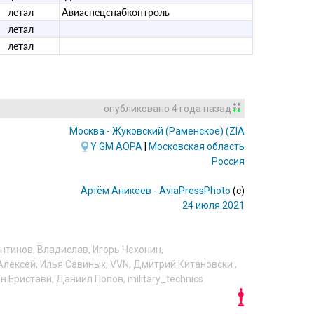
летал
Авиаспецснабконтроль
летал
летал
опубликовано
4 года назад
Москва - Жуковский (Раменское)
(ZIA/UUBW)
Y
GM
AOPA
|
Московская область
Россия
Артём Аникеев - AviaPressPhoto
(c)
24 июля 2021
антинов
,
Владислав
,
Игорь Чехонин
,
Алексей
,
Илья Савиных
,
VVN
,
Дмитрий Китановски
,
н Еристави
,
Даниил Попов
,
military_technics