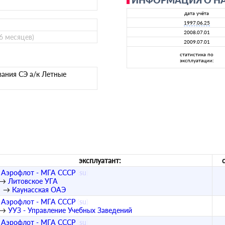
ИНФОРМАЦИЯ О Н
дата учёта
1997.06.25
2008.07.01
 6 месяцев)
2009.07.01
статистика по
эксплуатации:
вания СЭ а/к Летные
эксплуатант:
Аэрофлот - МГА СССР
(
su
)
→
Литовское УГА
→
Каунасская ОАЭ
Аэрофлот - МГА СССР
(
su
)
→
УУЗ - Управление Учебных Заведений
Аэрофлот - МГА СССР
(
su
)