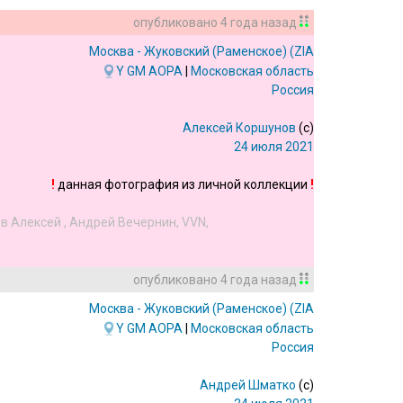
опубликовано
4 года назад
Москва - Жуковский (Раменское)
(ZIA/UUBW)
Y
GM
AOPA
|
Московская область
Россия
Алексей Коршунов
(c)
24 июля 2021
!
данная фотография из личной коллекции
!
в Алексей
,
Андрей Вечернин
,
VVN
,
опубликовано
4 года назад
Москва - Жуковский (Раменское)
(ZIA/UUBW)
Y
GM
AOPA
|
Московская область
Россия
Андрей Шматко
(c)