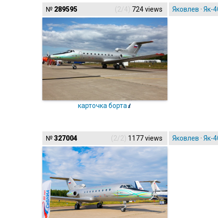
№
289595
(2/4)
724 views
Яковлев
·
Як-4
карточка борта
№
327004
(2/2)
1177 views
Яковлев
·
Як-4