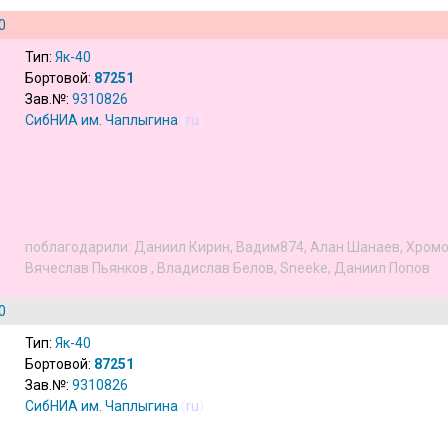
0
Тип:
Як-40
Бортовой:
87251
Зав.№:
9310826
СибНИА им. Чаплыгина
(
ru
)
поблагодарили:
Даниил Кирин
,
Вадим874
,
Алан Шанаев
,
Хромо
Вячеслав Пьянков
,
Владислав Белов
,
Sneeke
,
Даниил Попов
0
Тип:
Як-40
Бортовой:
87251
Зав.№:
9310826
СибНИА им. Чаплыгина
(
ru
)