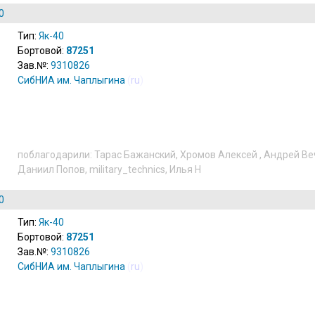
0
Тип:
Як-40
Бортовой:
87251
Зав.№:
9310826
СибНИА им. Чаплыгина
(
ru
)
поблагодарили:
Тарас Бажанский
,
Хромов Алексей
,
Андрей Ве
Даниил Попов
,
military_technics
,
Илья Н
0
Тип:
Як-40
Бортовой:
87251
Зав.№:
9310826
СибНИА им. Чаплыгина
(
ru
)