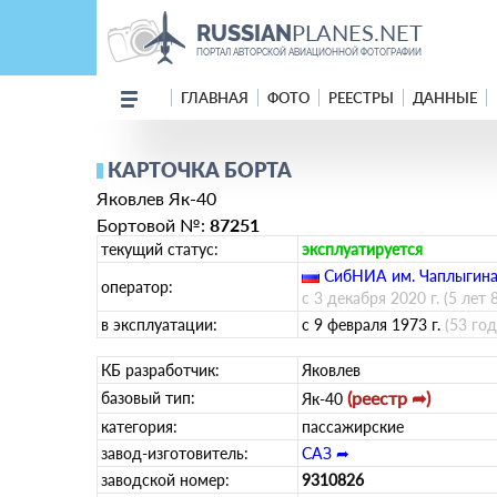
PLANES.NET
RUSSIAN
ПОРТАЛ АВТОРСКОЙ АВИАЦИОННОЙ ФОТОГРАФИИ
ГЛАВНАЯ
ФОТО
РЕЕСТРЫ
ДАННЫЕ
КАРТОЧКА БОРТА
Яковлев Як-40
Бортовой №:
87251
текущий статус:
эксплуатируется
СибНИА им. Чаплыгин
оператор:
с 3 декабря 2020 г.
(5 лет 
в эксплуатации:
с 9 февраля 1973 г.
(53 го
КБ разработчик:
Яковлев
(реестр ➦)
базовый тип:
Як-40
категория:
пассажирские
завод-изготовитель:
САЗ ➦
заводской номер:
9310826