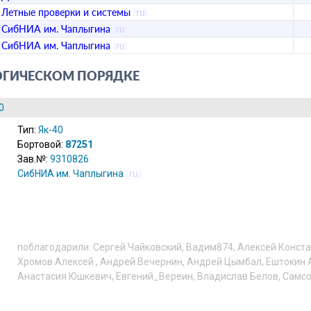
Летные проверки и системы
(
ru
)
СибНИА им. Чаплыгина
(
ru
)
СибНИА им. Чаплыгина
(
ru
)
ОГИЧЕСКОМ ПОРЯДКЕ
0
Тип:
Як-40
Бортовой:
87251
Зав.№:
9310826
СибНИА им. Чаплыгина
(
ru
)
поблагодарили:
Сергей Чайковский
,
Вадим874
,
Алексей Конст
Хромов Алексей
,
Андрей Вечернин
,
Андрей Цымбал
,
Ештокин 
Анастасия Юшкевич
,
Евгений_Вереин
,
Владислав Белов
,
Самсо