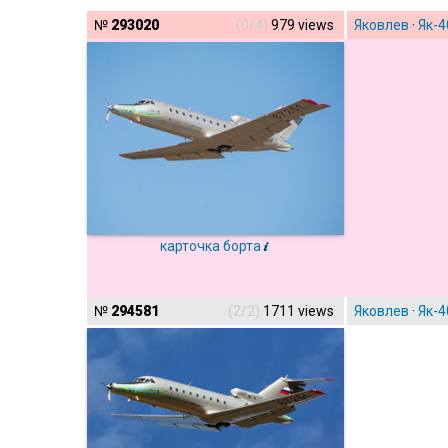
№
293020
(0/4)
979 views
Яковлев
·
Як-4
карточка борта
№
294581
(2/2)
1711 views
Яковлев
·
Як-4