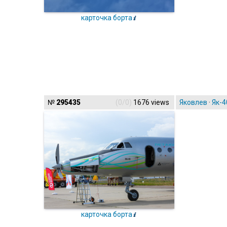
карточка борта
№
295435
(0/0)
1676 views
Яковлев
·
Як-4
карточка борта