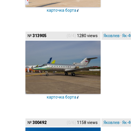
карточка борта
№
313905
(0/4)
1280 views
Яковлев
·
Як-4
карточка борта
№
300492
(0/6)
1158 views
Яковлев
·
Як-4