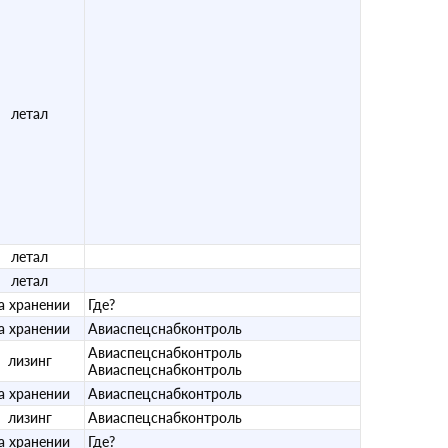
летал
летал
летал
а хранении
Где?
а хранении
Авиаспецснабконтроль
Авиаспецснабконтроль
лизинг
Авиаспецснабконтроль
а хранении
Авиаспецснабконтроль
лизинг
Авиаспецснабконтроль
а хранении
Где?