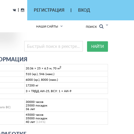
|
РЕГИСТРАЦИЯ
ВХОД
|
НАШИ САЙТЫ
ПОИСК
ФОРМАЦИЯ
2
20.36 × 25 × 6.5 м, 70 м
510 (кр.), 546 (макс.)
6000 (кр.), 8000 (макс.)
17200 кг
3 × ТРДД АИ-25, ВСУ: 1 × АИ-9
30000 часов
25000 посадок
ного ВС
)
36 лет
45000 часов
35000 посадок
40 лет
(134%)