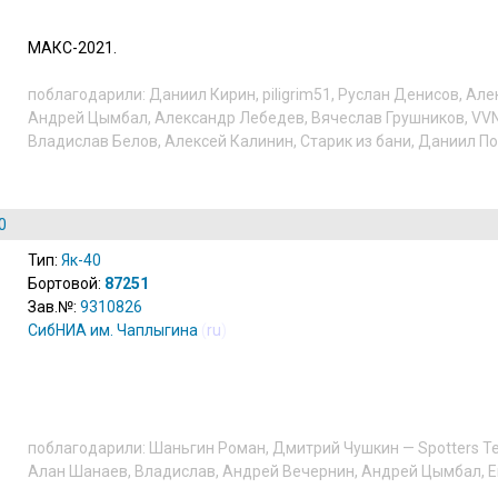
МАКС-2021.
поблагодарили:
Даниил Кирин
,
piligrim51
,
Руслан Денисов
,
Але
Андрей Цымбал
,
Александр Лебедев
,
Вячеслав Грушников
,
VV
Владислав Белов
,
Алексей Калинин
,
Старик из бани
,
Даниил По
0
Тип:
Як-40
Бортовой:
87251
Зав.№:
9310826
СибНИА им. Чаплыгина
(
ru
)
поблагодарили:
Шаньгин Роман
,
Дмитрий Чушкин — Spotters T
Алан Шанаев
,
Владислав
,
Андрей Вечернин
,
Андрей Цымбал
,
Е