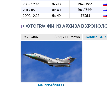
2008.12.16
Як-40
RA-87251
2017.06
Як-40
RA-87251
2020.12.03
Як-40
87251
ФОТОГРАФИИ ИЗ АРХИВА В ХРОНОЛ
№
289406
(2/2)
2115 views
Яковлев
·
Як-4
карточка борта