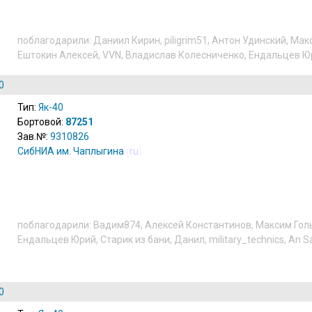
поблагодарили:
Даниил Кирин
,
piligrim51
,
Антон Удинский
,
Макс
Ештокин Алексей
,
VVN
,
Владислав Колесниченко
,
Ендальцев Ю
0
Тип:
Як-40
Бортовой:
87251
Зав.№:
9310826
СибНИА им. Чаплыгина
(
ru
)
поблагодарили:
Вадим874
,
Алексей Константинов
,
Максим Гол
Ендальцев Юрий
,
Старик из бани
,
Данил
,
military_technics
,
An S
0