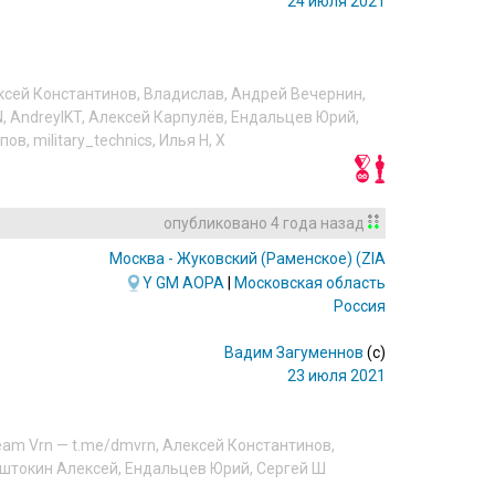
24 июля 2021
ксей Константинов
,
Владислав
,
Андрей Вечернин
,
N
,
AndreyIKT
,
Алексей Карпулёв
,
Ендальцев Юрий
,
пов
,
military_technics
,
Илья Н
,
X
опубликовано
4 года назад
Москва - Жуковский (Раменское)
(ZIA/UUBW)
Y
GM
AOPA
|
Московская область
Россия
Вадим Загуменнов
(c)
23 июля 2021
eam Vrn — t.me/dmvrn
,
Алексей Константинов
,
штокин Алексей
,
Ендальцев Юрий
,
Сергей Ш