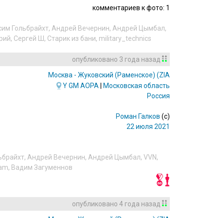
комментариев к фото: 1
им Гольбрайхт
,
Андрей Вечернин
,
Андрей Цымбал
,
рий
,
Сергей Ш
,
Старик из бани
,
military_technics
опубликовано
3 года назад
Москва - Жуковский (Раменское)
(ZIA/UUBW)
Y
GM
AOPA
|
Московская область
Россия
Роман Галков
(c)
22 июля 2021
ьбрайхт
,
Андрей Вечернин
,
Андрей Цымбал
,
VVN
,
am
,
Вадим Загуменнов
опубликовано
4 года назад