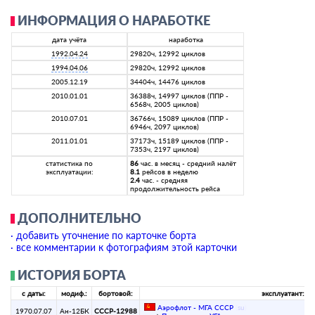
ИНФОРМАЦИЯ О НАРАБОТКЕ
дата учёта
наработка
1992.04.24
29820ч, 12992 циклов
1994.04.06
29820ч, 12992 циклов
2005.12.19
34404ч, 14476 циклов
2010.01.01
36388ч, 14997 циклов (ППР -
6568ч, 2005 циклов)
2010.07.01
36766ч, 15089 циклов (ППР -
6946ч, 2097 циклов)
2011.01.01
37173ч, 15189 циклов (ППР -
7353ч, 2197 циклов)
статистика по
86
час. в месяц - средний налёт
эксплуатации:
8.1
рейсов в неделю
2.4
час. - средняя
продолжительность рейса
ДОПОЛНИТЕЛЬНО
· добавить уточнение по карточке борта
· все комментарии к фотографиям этой карточки
ИСТОРИЯ БОРТА
с даты:
модиф.:
бортовой:
эксплуатант:
Аэрофлот - МГА СССР
(
su
)
1970.07.07
Ан-12БК
СССР-12988