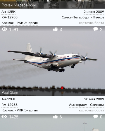
Роман Мадебейкин
Ан-12БК
2 июня 2009
RA-12988
Санкт-Петербург - Пулково
Космос - РКК Энергия
карточка борта
1591
3
2
Paul Stam
Ан-12БК
20 мая 2009
RA-12988
Амстердам - Схипхол
Космос - РКК Энергия
карточка борта
1425
6
0