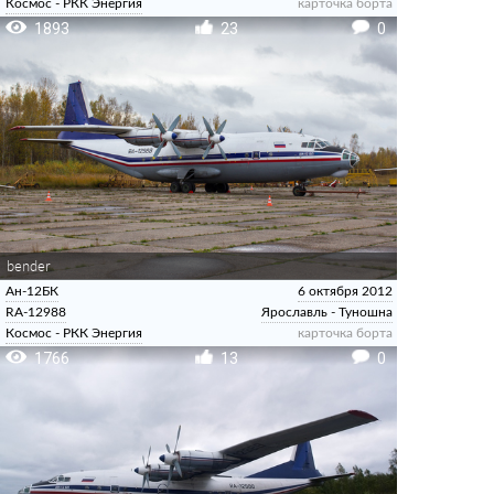
Космос - РКК Энергия
карточка борта
1893
23
0
bender
Ан-12БК
6 октября 2012
RA-12988
Ярославль - Туношна
Космос - РКК Энергия
карточка борта
1766
13
0