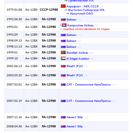
→
Приволжское УГА
Аэрофлот - МГА СССР
(
su
)
1979.01.08
Ан-12БК
СССР-12988
→
Восточно-Сибирское УГА
→
Иркутский ОАО
1992.06.30
Ан-12БК
RA-12988
Байкал
(
ru
)
!
Kampuchea Airlines
(
kh
)
1993.01
Ан-12БК
RA-12988
— ошибка сопоставления по годам
1993.09
Ан-12БК
RA-12988
Байкал
(
ru
)
1998.09.15
Ан-12БК
RA-12988
Байкал
(
ru
)
1998.11.13
Ан-12БК
RA-12988
Байкал
(
ru
)
1999.01
Ан-12БК
RA-12988
Bismillah Airlines
(
bd
)
1999.10
Ан-12БК
RA-12988
El Magal Aviation
(
sd
)
2001.06.13
Ан-12БК
RA-12988
Флайт (FLV)
(
ru
)
2003.05.20
Ан-12БК
RA-12988
Флайт (FLV)
(
ru
)
2007.02.01
Ан-12БК
RA-12988
САТ - Сахалинские АвиаТрассы
(
ru
)
2007.02.19
Ан-12БК
RA-12988
САТ - Сахалинские АвиаТрассы
(
ru
)
2007.11.16
Ан-12БК
RA-12988
Авиаст Эйр
(
ru
)
2008.04.30
Ан-12БК
RA-12988
Авиаст Эйр
(
ru
)