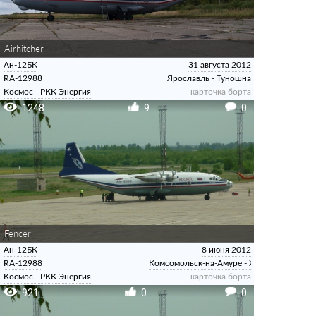
Airhitcher
Ан-12БК
31 августа 2012
RA-12988
Ярославль - Туношна
Космос - РКК Энергия
карточка борта
1248
9
0
Fencer
Ан-12БК
8 июня 2012
RA-12988
Комсомольск-на-Амуре - Хурба
Космос - РКК Энергия
карточка борта
921
0
0