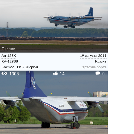
Fulcrum
Ан-12БК
19 августа 2011
RA-12988
Казань
Космос - РКК Энергия
карточка борта
1308
14
0