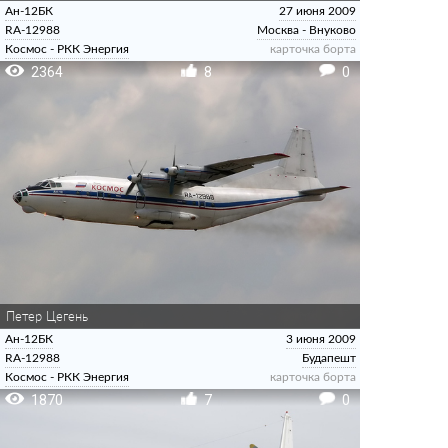
Ан-12БК
27 июня 2009
RA-12988
Москва - Внуково
Космос - РКК Энергия
карточка борта
2364
8
0
Петeр Цегень
Ан-12БК
3 июня 2009
RA-12988
Будапешт
Космос - РКК Энергия
карточка борта
1870
7
0