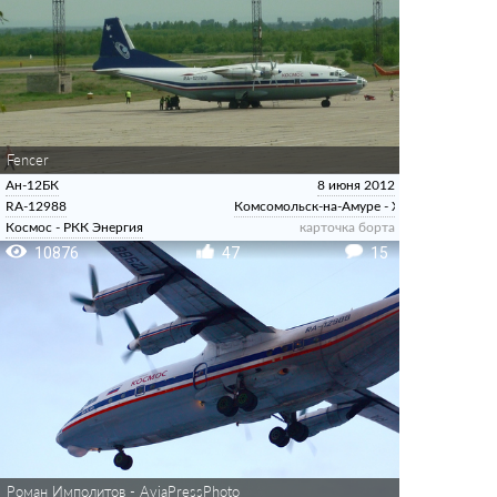
Fencer
Ан-12БК
8 июня 2012
RA-12988
Комсомольск-на-Амуре - Хурба
Космос - РКК Энергия
карточка борта
10876
47
15
Роман Имполитов - AviaPressPhoto