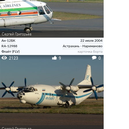
Сергей Григорьев
Ан-12БК
22 июля 2004
RA-12988
Астрахань - Нариманово
Флайт (FLV)
карточка борта
2123
9
0
Сергей Григорьев