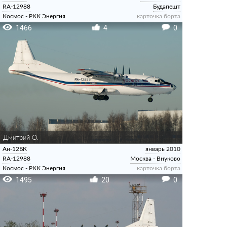
RA-12988
Будапешт
Космос - РКК Энергия
карточка борта
1466
4
0
Дмитрий О.
Ан-12БК
январь 2010
RA-12988
Москва - Внуково
Космос - РКК Энергия
карточка борта
1495
20
0