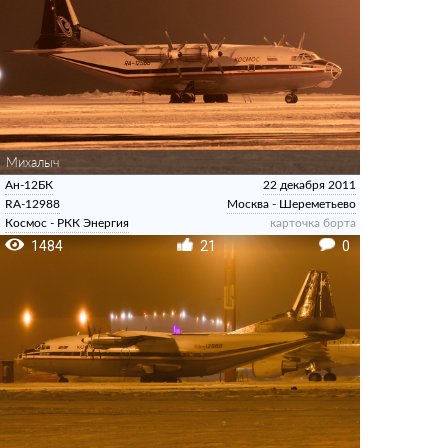
Михалыч
Ан-12БК
22 декабря 2011
RA-12988
Москва - Шереметьево
Космос - РКК Энергия
карточка борта
1484
21
0