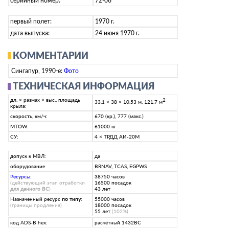
серийный номер:
72-06
первый полет:
1970 г.
дата выпуска:
24 июня 1970 г.
КОММЕНТАРИИ
Сингапур, 1990-е:
Фото
ТЕХНИЧЕСКАЯ ИНФОРМАЦИЯ
дл. × размах × выс., площадь
2
33.1 × 38 × 10.53 м, 121.7 м
крыла:
скорость, км/ч:
670 (кр.), 777 (макс.)
MTOW:
61000 кг
СУ:
4 × ТРДД АИ-20М
допуск к МВЛ:
да
оборудование
BRNAV, TCAS, EGPWS
Ресурсы
:
38750 часов
(действующий этап отработки
16500 посадок
для данного ВС
)
43 лет
Назначенный ресурс
по типу
:
55000 часов
(границы продления)
18000 посадок
55 лет
(102%)
код ADS-B hex:
расчётный 1432BC