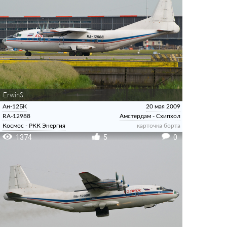
ErwinS
Ан-12БК
20 мая 2009
RA-12988
Амстердам - Схипхол
Космос - РКК Энергия
карточка борта
1374
5
0