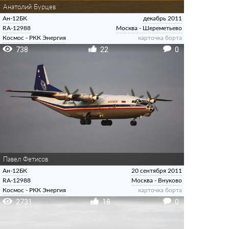
Анатолий Бурцев
Ан-12БК
декабрь 2011
RA-12988
Москва - Шереметьево
Космос - РКК Энергия
карточка борта
738
22
0
Павел Фетисов
Ан-12БК
20 сентября 2011
RA-12988
Москва - Внуково
Космос - РКК Энергия
карточка борта
2731
18
0