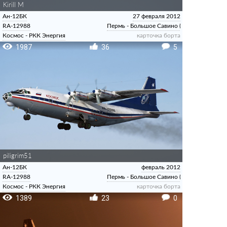
Kirill M
Ан-12БК
27 февраля 2012
RA-12988
Пермь - Большое Савино (Сокол)
Космос - РКК Энергия
карточка борта
1987
36
5
piligrim51
Ан-12БК
февраль 2012
RA-12988
Пермь - Большое Савино (Сокол)
Космос - РКК Энергия
карточка борта
1389
23
0