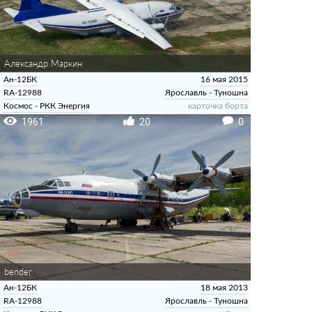
Александр Маркин
Ан-12БК
16 мая 2015
RA-12988
Ярославль - Туношна
Космос - РКК Энергия
карточка борта
1961
20
0
bender
Ан-12БК
18 мая 2013
RA-12988
Ярославль - Туношна