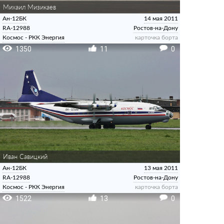
Михаил Мизикаев
Ан-12БК
14 мая 2011
RA-12988
Ростов-на-Дону
Космос - РКК Энергия
карточка борта
1350
11
0
Иван Савицкий
Ан-12БК
13 мая 2011
RA-12988
Ростов-на-Дону
Космос - РКК Энергия
карточка борта
1522
13
0