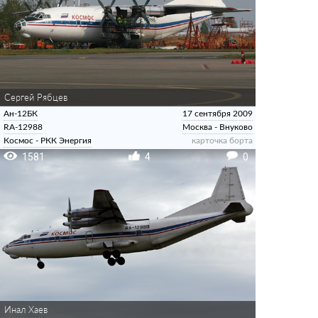
Сергей Рябцев
Ан-12БК
17 сентября 2009
RA-12988
Москва - Внуково
Космос - РКК Энергия
карточка борта
1581
4
0
Инал Хаев