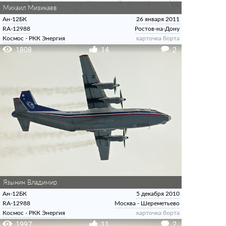
Михаил Мизикаев
Ан-12БК
26 января 2011
RA-12988
Ростов-на-Дону
Космос - РКК Энергия
карточка борта
1808
14
2
Язынин Владимир
Ан-12БК
5 декабря 2010
RA-12988
Москва - Шереметьево
Космос - РКК Энергия
карточка борта
1997
11
2