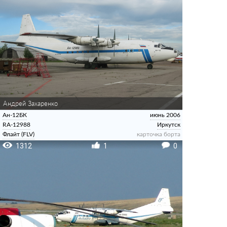
Андрей Захаренко
Ан-12БК
июнь 2006
RA-12988
Иркутск
Флайт (FLV)
карточка борта
1312
1
0