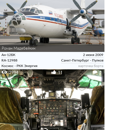
Роман Мадебейкин
Ан-12БК
2 июня 2009
RA-12988
Санкт-Петербург - Пулково
Космос - РКК Энергия
карточка борта
2994
11
0