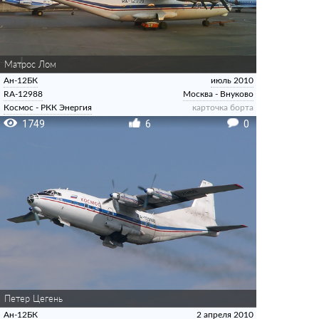
Матрос Лом
Ан-12БК
июль 2010
RA-12988
Москва - Внуково
Космос - РКК Энергия
карточка борта
1749
6
0
Петeр Цегень
Ан-12БК
2 апреля 2010