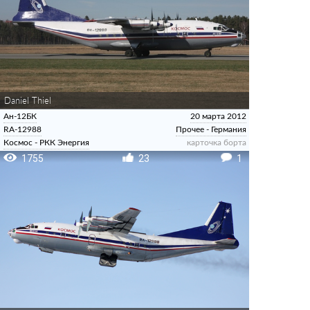
Daniel Thiel
Ан-12БК
20 марта 2012
RA-12988
Прочее - Германия
Космос - РКК Энергия
карточка борта
1755
23
1