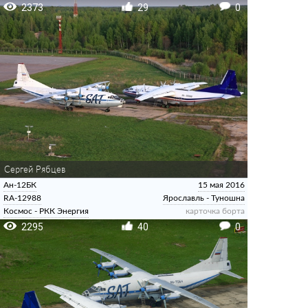
2373
29
0
Сергей Рябцев
Ан-12БК
15 мая 2016
RA-12988
Ярославль - Туношна
Космос - РКК Энергия
карточка борта
2295
40
0