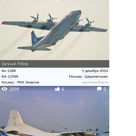
Евгений Рябов
Ан-12БК
5 декабря 2010
RA-12988
Москва - Шереметьево
Космос - РКК Энергия
карточка борта
2099
6
0