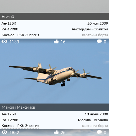
ErwinS
Ан-12БК
20 мая 2009
RA-12988
Амстердам - Схипхол
Космос - РКК Энергия
карточка борта
1133
16
0
Максим Максимов
Ан-12БК
13 июля 2008
RA-12988
Москва - Внуково
Космос - РКК Энергия
карточка борта
1852
26
0