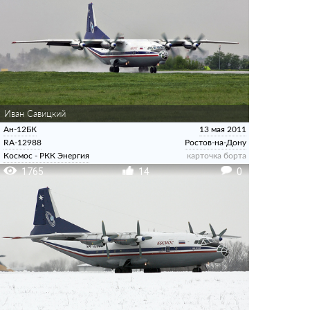
Иван Савицкий
Ан-12БК
13 мая 2011
RA-12988
Ростов-на-Дону
Космос - РКК Энергия
карточка борта
1765
14
0