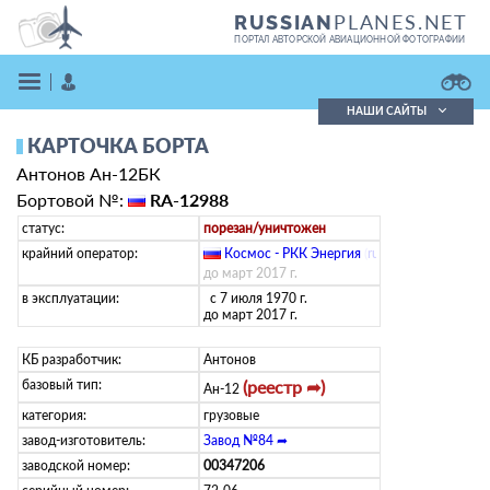
PLANES.NET
RUSSIAN
ПОРТАЛ АВТОРСКОЙ АВИАЦИОННОЙ ФОТОГРАФИИ
НАШИ САЙТЫ
КАРТОЧКА БОРТА
Поиск фотографий
Антонов Ан-12БК
Поиск в реестре
Кратко
Подробно
Бортовой №:
RA-12988
ВОЙТИ
статус:
порезан/уничтожен
крайний оператор:
Космос - РКК Энергия
(
ru
)
до март 2017 г.
в эксплуатации:
с 7 июля 1970 г.
до март 2017 г.
КБ разработчик:
Антонов
базовый тип:
(реестр ➦)
Ан-12
ЗАРЕГИСТРИРОВАТЬСЯ
категория:
грузовые
завод-изготовитель:
Завод №84 ➦
заводской номер:
00347206