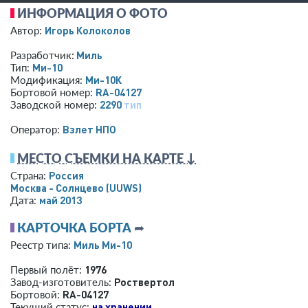
ИНФОРМАЦИЯ О ФОТО
Игорь Колоколов
Автор:
Миль
Разработчик:
Ми-10
Тип:
Ми-10К
Модификация:
RA-04127
Бортовой номер:
2290
тип
Заводской номер:
Взлет НПО
Оператор:
МЕСТО СЪЕМКИ НА КАРТЕ ↓
Россия
Страна:
Москва - Солнцево
(UUWS)
май 2013
Дата:
КАРТОЧКА БОРТА
➦
Миль Ми-10
Реестр типа:
1976
Первый полёт:
Роствертол
Завод-изготовитель:
RA-04127
Бортовой:
на хранении
Текущий статус: