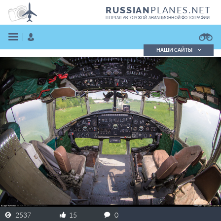
PLANES.NET
RUSSIAN
ПОРТАЛ АВТОРСКОЙ АВИАЦИОННОЙ ФОТОГРАФИИ
НАШИ САЙТЫ
Поиск фотографий
Поиск в реестре
Кратко
Подробно
ВОЙТИ
ЗАРЕГИСТРИРОВАТЬСЯ
2537
15
0