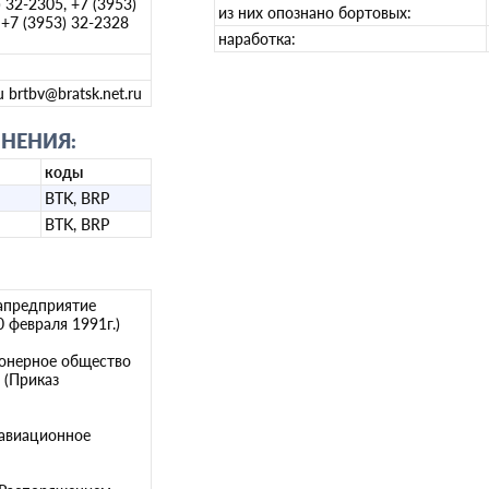
) 32-2305, +7 (3953)
из них опознано бортовых:
 +7 (3953) 32-2328
наработка:
u brtbv@bratsk.net.ru
НЕНИЯ:
коды
BTK, BRP
BTK, BRP
иапредприятие
 февраля 1991г.)
ионерное общество
 (Приказ
 авиационное