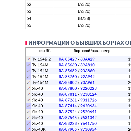
52
(A320)
53
(A320)
54
(B738)
55
(A320)
ИНФОРМАЦИЯ О БЫВШИХ БОРТАХ ОПЕ
тип ВС
бортовой/зав. номер
Ту-154Б-2
RA-85429
/
80A429
1
Ту-154М
RA-85660
/
89A810
1
Ту-154М
RA-85689
/
90A860
1
Ту-154М
RA-85760
/
92A942
1
Ту-154М
RA-85802
/
93A961
2
Як-40
RA-87800
/
9220223
1
Як-40
RA-87811
/
9230124
1
Як-40
RA-87261
/
9311726
1
Як-40
RA-87414
/
9420634
1
Як-40
RA-87524
/
9520641
1
Як-40
RA-87545
/
9531042
1
Як-40
RA-88228
/
9641750
1
Як-40К
RA-87905
/
9730954
2