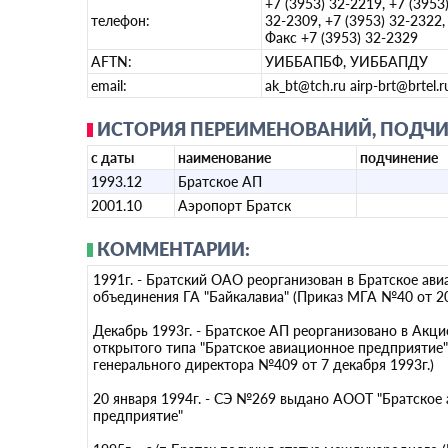
+7 (3953) 32-2219, +7 (3953
телефон:
32-2309, +7 (3953) 32-2322,
Факс +7 (3953) 32-2329
AFTN:
УИББАПБФ, УИББАПДУ
email:
ak_bt@tch.ru airp-brt@brtel.r
ИСТОРИЯ ПЕРЕИМЕНОВАНИЙ, ПОДЧИ
с даты
наименование
подчинение
1993.12
Братское АП
2001.10
Аэропорт Братск
КОММЕНТАРИИ:
1991г. - Братский ОАО реорганизован в Братское ав
объединения ГА "Байкалавиа" (Приказ МГА №40 от 20
Декабрь 1993г. - Братское АП реорганизовано в Акц
открытого типа "Братское авиационное предприятие"
генерального директора №409 от 7 декабря 1993г.)
20 января 1994г. - СЭ №269 выдано АООТ "Братское
предприятие"