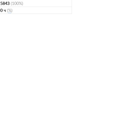
5843
(100%)
0
ч
(
%
)