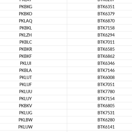
PKBKG
BTK6351
PKBKO
BTK6379
PKLAQ
BTK6870
PKBKL
BTK7158
PKLZH
BTK6294
PKBLC
BTK7011
PKBKR
BTK6585
PKBKF
BTK6862
PKLUI
BTK6346
PKBLA
BTK7146
PKLUT
BTK6008
PKLUF
BTK7051
PKLUU
BTK7780
PKLUY
BTK7154
PKBKV
BTK6805
PKLUG
BTK7531
PKLBW
BTK6280
PKLUW
BTK6141