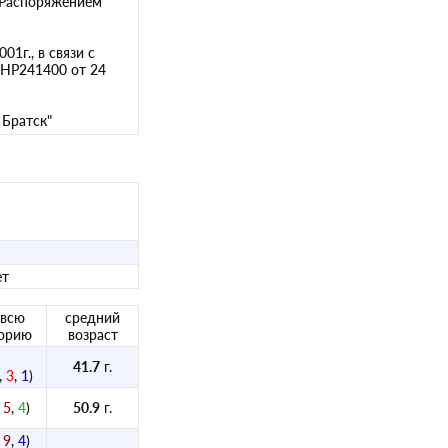
 (Распоряжением
1г., в связи с
 НР241400 от 24
 Братск"
ет
 всю
средний
орию
возраст
41.7
г.
,
3
,
1
)
,
5
,
4
)
50.9
г.
,
9
,
4
)