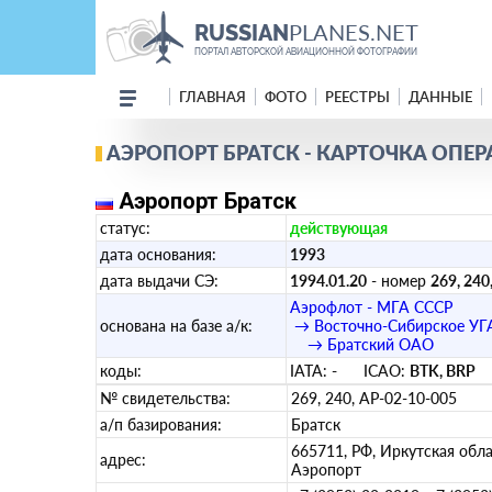
PLANES.NET
RUSSIAN
ПОРТАЛ АВТОРСКОЙ АВИАЦИОННОЙ ФОТОГРАФИИ
ГЛАВНАЯ
ФОТО
РЕЕСТРЫ
ДАННЫЕ
АЭРОПОРТ БРАТСК - КАРТОЧКА ОПЕР
Аэропорт Братск
статус:
действующая
дата основания:
1993
дата выдачи СЭ:
1994.01.20
- номер
269, 240
Аэрофлот - МГА СССР
основана на базе а/к:
→ Восточно-Сибирское УГ
→ Братский ОАО
коды:
IATA:
-
ICAO:
BTK, BRP
в
№ свидетельства:
269, 240, АР-02-10-005
а/п базирования:
Братск
665711, РФ, Иркутская облас
адрес:
Аэропорт