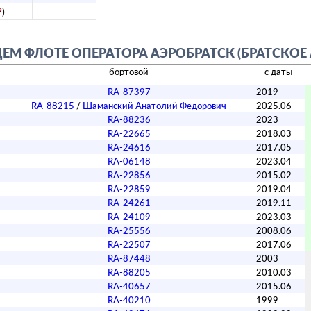
2
)
 ФЛОТЕ ОПЕРАТОРА АЭРОБРАТСК (БРАТСКОЕ 
а
бортовой
с даты
RA-87397
2019
RA-88215
/
Шаманский Анатолий Федорович
2025.06
RA-88236
2023
RA-22665
2018.03
RA-24616
2017.05
RA-06148
2023.04
RA-22856
2015.02
RA-22859
2019.04
RA-24261
2019.11
RA-24109
2023.03
RA-25556
2008.06
RA-22507
2017.06
RA-87448
2003
RA-88205
2010.03
RA-40657
2015.06
RA-40210
1999