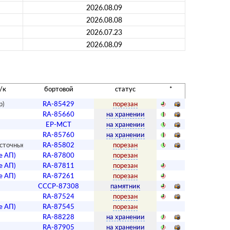
2026.08.09
2026.08.08
2026.07.23
2026.08.09
/к
бортовой
статус
*
р)
RA-85429
порезан
RA-85660
на хранении
EP-MCT
на хранении
RA-85760
на хранении
сточные А/л
RA-85802
порезан
е АП)
RA-87800
порезан
е АП)
RA-87811
порезан
е АП)
RA-87261
порезан
СССР-87308
памятник
П
RA-87524
порезан
е АП)
RA-87545
порезан
RA-88228
на хранении
RA-87905
на хранении