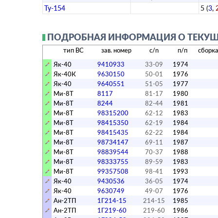
Ту-154
5
(
3
,
ПОДРОБНАЯ ИНФОРМАЦИЯ О ТЕКУЩЕМ
тип ВС
зав. номер
c/n
п/п
сборк
Як-40
9410933
33-09
1974
Як-40К
9630150
50-01
1976
Як-40
9640551
51-05
1977
Ми-8Т
8117
81-17
1980
Ми-8Т
8244
82-44
1981
Ми-8Т
98315200
62-12
1983
Ми-8Т
98415350
62-19
1984
Ми-8Т
98415435
62-22
1984
Ми-8Т
98734147
69-11
1987
Ми-8Т
98839544
70-37
1988
Ми-8Т
98333755
89-59
1983
Ми-8Т
99357508
98-41
1993
Як-40
9430536
36-05
1974
Як-40
9630749
49-07
1976
Ан-2ТП
1Г214-15
214-15
1985
Ан-2ТП
1Г219-60
219-60
1986