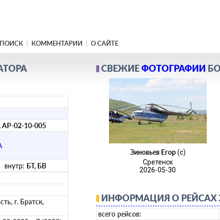
ПОИСК
КОММЕНТАРИИ
О САЙТЕ
АТОРА
СВЕЖИЕ
ФОТОГРАФИИ
БО
, АР-02-10-005
А
Зиновьев Егор
(c)
Сретенск
нутр:
БТ, БВ
2026-05-30
ИНФОРМАЦИЯ О РЕЙСАХ З
ть, г. Братск,
всего рейсов: