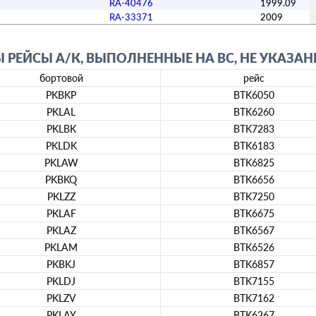
RA-40476
1999.09
RA-33371
2009
ЕЙСЫ А/К, ВЫПОЛНЕННЫЕ НА ВС, НЕ УКАЗАНН
бортовой
рейс
PKBKP
BTK6050
PKLAL
BTK6260
PKLBK
BTK7283
PKLDK
BTK6183
PKLAW
BTK6825
PKBKQ
BTK6656
PKLZZ
BTK7250
PKLAF
BTK6675
PKLAZ
BTK6567
PKLAM
BTK6526
PKBKJ
BTK6857
PKLDJ
BTK7155
PKLZV
BTK7162
PKLAY
BTK6267