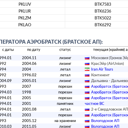
PKLUV
BTK7583
PKLUR
BTK6236
PKLZM
BTK5022
PKLAO
BTK6292
РАТОРА АЭРОБРАТСК (БРАТСКОЕ АП):
с даты
по дату
статус
текущая (крайняя) а
994.01
2004.11
лизинг
Московия (Громов Эй
992
2004.06
лизинг
КрасЭйр (AirUnion)
994
2004
летал
Iran Air Tours
992
1996.02
летал
Континент
004.09
2005.01
лизинг
Дальавиа - Дальнево
993
2007
порезан
АэроБратск (Братско
994.03
1998
порезан
АэроБратск (Братско
994.01
2005
порезан
АэроБратск (Братско
994.01
2001
памятник
­частное ВС­
994.01
2001.08
летал
2-е Свердловское А
994.01
2003
порезан
АэроБратск (Братско
993
2005.12
на хранении
Вологодское АП
010.03
2011.05
лизинг
Вологодское АП