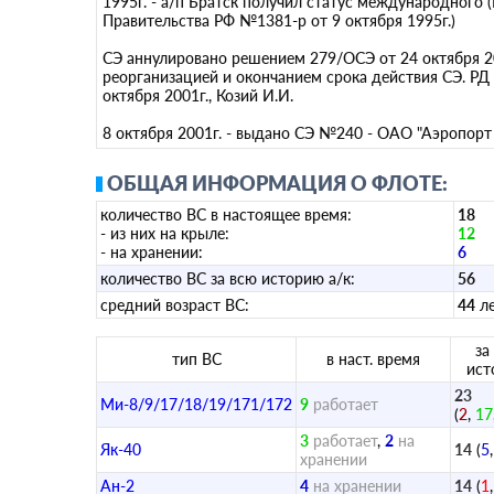
1995г. - а/п Братск получил статус международного
Правительства РФ №1381-р от 9 октября 1995г.)
СЭ аннулировано решением 279/ОСЭ от 24 октября 200
реорганизацией и окончанием срока действия СЭ. РД
октября 2001г., Козий И.И.
8 октября 2001г. - выдано СЭ №240 - ОАО "Аэропорт
ОБЩАЯ ИНФОРМАЦИЯ О ФЛОТЕ:
количество ВС в настоящее время:
18
- из них на крыле:
12
- на хранении:
6
количество ВС за всю историю а/к:
56
средний возраст ВС:
44
л
за
тип ВС
в наст. время
ист
23
Ми-8/9/17/18/19/171/172
9
работает
(
2
,
17
3
работает
,
2
на
Як-40
14
(
5
хранении
Ан-2
4
на хранении
14
(
1