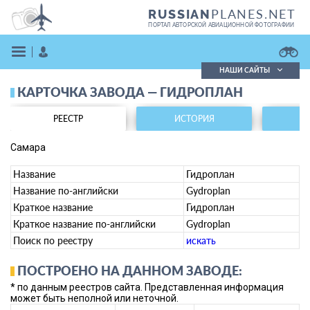
PLANES.NET
RUSSIAN
ПОРТАЛ АВТОРСКОЙ АВИАЦИОННОЙ ФОТОГРАФИИ
НАШИ САЙТЫ
КАРТОЧКА ЗАВОДА — ГИДРОПЛАН
Поиск фотографий
Поиск в реестре
РЕЕСТР
ИСТОРИЯ
Кратко
Подробно
ВОЙТИ
Самара
Название
Гидроплан
Название по-английски
Gydroplan
Краткое название
Гидроплан
Краткое название по-английски
Gydroplan
Поиск по реестру
искать
ЗАРЕГИСТРИРОВАТЬСЯ
ПОСТРОЕНО НА ДАННОМ ЗАВОДЕ:
* по данным реестров сайта. Представленная информация
может быть неполной или неточной.