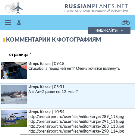
PLANES.NET
RUSSIAN
ПОРТАЛ АВТОРСКОЙ АВИАЦИОННОЙ ФОТОГРАФИИ
НАШИ САЙТЫ
КОММЕНТАРИИ К ФОТОГРАФИЯМ
Поиск фотографий
Поиск в реестре
Кратко
Подробно
страница 1
ВОЙТИ
Игорь Казак
| 09:18
Спасибо, а передней нет? Очень хочется взглянуть
Игорь Казак
| 05:31
А в Ан-2 разве не 12 мест?
ЗАРЕГИСТРИРОВАТЬСЯ
Игорь Казак
| 10:54
http://orenairport.ru/userfiles/editor/large/289_115.jpg
http://orenairport.ru/userfiles/editor/large/291_116.jpg
http://orenairport.ru/userfiles/editor/large/288_113.jpg
http://orenairport.ru/userfiles/editor/large/290_114.jpg