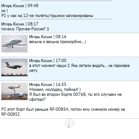
Игорь Казак
| 09:48
ок )
PS у нас на 12-ое полеты/прыжки запланированы
Игорь Казак
| 08:17
почему Прочее-Россия? ))
Игорь Казак
| 08:16
весьма и весьма прискорбно....(
Игорь Казак
| 17:00
в этот момент наши 2 Яка летали видать... на парковке
нету
Игорь Казак
| 16:55
Михаил, молодец, поймал! )
Я был во втором борте 00768, ты его случаем не
сфоткал?
PS этот борт был раньше RF-00854, потом ему сменили номер на
RF-00852