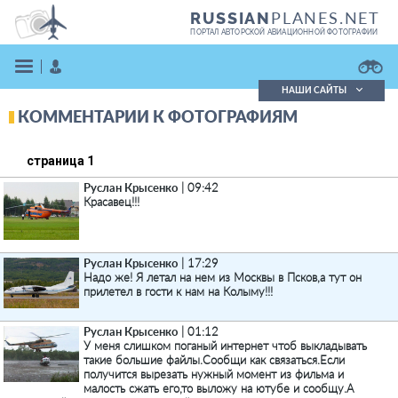
PLANES.NET
RUSSIAN
ПОРТАЛ АВТОРСКОЙ АВИАЦИОННОЙ ФОТОГРАФИИ
НАШИ САЙТЫ
КОММЕНТАРИИ К ФОТОГРАФИЯМ
Поиск фотографий
Поиск в реестре
Кратко
Подробно
страница 1
ВОЙТИ
Руслан Крысенко
| 09:42
Красавец!!!
Руслан Крысенко
| 17:29
Надо же! Я летал на нем из Москвы в Псков,а тут он
прилетел в гости к нам на Колыму!!!
ЗАРЕГИСТРИРОВАТЬСЯ
Руслан Крысенко
| 01:12
У меня слишком поганый интернет чтоб выкладывать
такие большие файлы.Сообщи как связаться.Если
получится вырезать нужный момент из фильма и
малость сжать его,то выложу на ютубе и сообщу.А