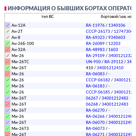
ИНФОРМАЦИЯ О БЫВШИХ БОРТАХ ОПЕРАТОРА
тип ВС
бортовой/зав. ном
Ан-12А
RA-11976
/
1340106
Ан-2Т
СССР-26173
/
12747304
Ан-8
RA-69323
/
9340603
Ан-26Б-100
RA-26089
/
12203
Ан-32А
RA-48983
/
1603
Ми-26
RA-29109
/
34001212325 
Ми-26ТС
UN-950
/ RA-29112
/
340
Ми-26Т
410
/
34001212410
Ми-26
RA-06083
/
-
Ми-26
СССР-06182
/
340012124
Ми-26
RA-06183
/
-
Ми-26
СССР-06185
/
340012124
Ми-26Т
06267
/
34001212482
Ми-26Т
06268
/
34001212483
Ми-26Т
RA-06270
/
-
Ми-26
RA-06266
/
34001212487
Ми-26Т
RA-06070
/
34001212493
Ми-26ТЗ
RA-06073
/
-
Ми-26Т
RA-06271
/
34001212495