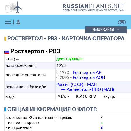
PLANES.NET
RUSSIAN
ПОРТАЛ АВТОРСКОЙ АВИАЦИОННОЙ ФОТОГРАФИИ
НАШИ САЙТЫ
РОСТВЕРТОЛ - РВЗ - КАРТОЧКА ОПЕРАТОРА
Поиск фотографий
Поиск в реестре
Роствертол - РВЗ
Кратко
Подробно
статус:
действующая
ВОЙТИ
дата основания:
1993
с 1993 -
Роствертол АК
дочерние операторы:
с 2005 -
Роствертол АОН
Россия (СССР) - МАП
основана на базе а/к:
→ Роствертол - ВПО (МАП)
коды:
IATA:
-
ICAO:
REV
внутр:
ЗАРЕГИСТРИРОВАТЬСЯ
ОБЩАЯ ИНФОРМАЦИЯ О ФЛОТЕ:
количество ВС в настоящее время:
7
- из них на крыле:
5
- на хранении:
2