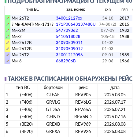
ПОДРОБНАЯ ИНФОРМАЦИЯ О ТЕКУЩЕМ ФЛОТЕ
тип ВС
зав. номер
c/n
п/п
сб
Ми-26Т2
340012127хх
34-10
2017
? Ми-8АМТ(Ми-171) ?
171P00643137480U
74-80 (2)
2015
Ми-2М
547709062
077-09
1982
Ми-2
5410518028
105-18
1988
Ми-26Т2В
34090509011
01-02
Ми-26Т2В
34090509012
01-03
Ми-26Т2
34001212096
09-01
1985
Ми-6
6682906В
29-06
1966
ТАКЖЕ В РАСПИСАНИИ ОБНАРУЖЕНЫ РЕЙСЫ А
тип ВС
бортовой
рейс
дата
1
(F406)
GLEAF
REV905
2026.08.05
2
(F406)
GRVLG
REV6LG
2026.07.17
3
(F406)
GTDSA
REV6SA
2026.07.21
4
(F406)
GFIND
REV6ND
2026.07.16
5
(BE20)
GREXB
REV969
2026.08.08
6
(BE20)
GREXA
REV926
2026.08.08