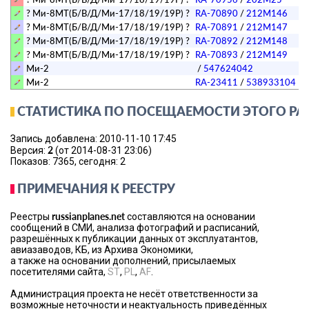
? Ми-8МТ(Б/В/Д/Ми-17/18/19/19Р) ?
RA-70890
/
212M146
? Ми-8МТ(Б/В/Д/Ми-17/18/19/19Р) ?
RA-70891
/
212M147
? Ми-8МТ(Б/В/Д/Ми-17/18/19/19Р) ?
RA-70892
/
212M148
? Ми-8МТ(Б/В/Д/Ми-17/18/19/19Р) ?
RA-70893
/
212M149
Ми-2
/
547624042
Ми-2
RA-23411
/
538933104
СТАТИСТИКА ПО ПОСЕЩАЕМОСТИ ЭТОГО РА
Запись добавлена: 2010-11-10 17:45
2
Версия:
(от 2014-08-31 23:06)
Показов: 7365, сегодня: 2
ПРИМЕЧАНИЯ К РЕЕСТРУ
russianplanes.net
Реестры
составляются на основании
сообщений в СМИ, анализа фотографий и расписаний,
разрешённых к публикации данных от эксплуатантов,
авиазаводов, КБ, из Архива Экономики,
а также на основании дополнений, присылаемых
посетителями сайта,
ST
,
PL
,
AF
.
Администрация проекта не несёт ответственности за
возможные неточности и неактуальность приведённых