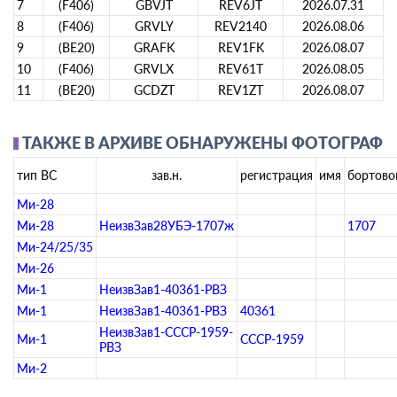
7
(F406)
GBVJT
REV6JT
2026.07.31
8
(F406)
GRVLY
REV2140
2026.08.06
9
(BE20)
GRAFK
REV1FK
2026.08.07
10
(F406)
GRVLX
REV61T
2026.08.05
11
(BE20)
GCDZT
REV1ZT
2026.08.07
ТАКЖЕ В АРХИВЕ ОБНАРУЖЕНЫ ФОТОГРАФИИ
тип ВС
зав.н.
регистрация
имя
бортово
Ми-28
Ми-28
НеизвЗав28УБЭ-1707ж
1707
Ми-24/25/35
Ми-26
Ми-1
НеизвЗав1-40361-РВЗ
Ми-1
НеизвЗав1-40361-РВЗ
40361
НеизвЗав1-СССР-1959-
Ми-1
СССР-1959
РВЗ
Ми-2