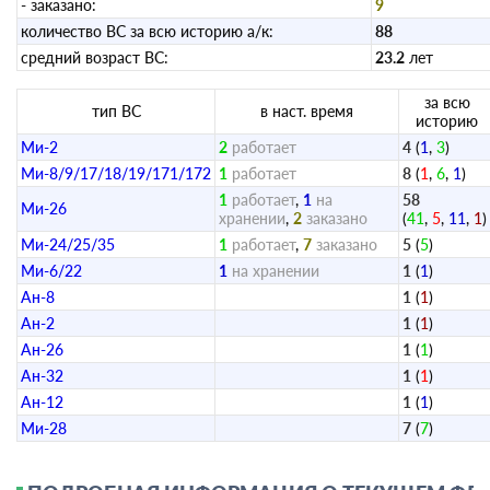
- заказано:
9
количество ВС за всю историю а/к:
88
средний возраст ВС:
23.2
лет
за всю
тип ВС
в наст. время
историю
Ми-2
2
работает
4
(
1
,
3
)
Ми-8/9/17/18/19/171/172
1
работает
8
(
1
,
6
,
1
)
1
работает
,
1
на
58
Ми-26
хранении
,
2
заказано
(
41
,
5
,
11
,
1
Ми-24/25/35
1
работает
,
7
заказано
5
(
5
)
Ми-6/22
1
на хранении
1
(
1
)
Ан-8
1
(
1
)
Ан-2
1
(
1
)
Ан-26
1
(
1
)
Ан-32
1
(
1
)
Ан-12
1
(
1
)
Ми-28
7
(
7
)