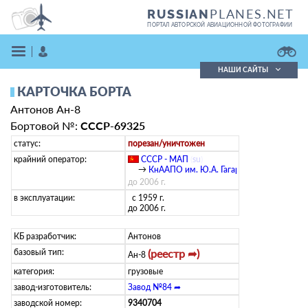
PLANES.NET
RUSSIAN
ПОРТАЛ АВТОРСКОЙ АВИАЦИОННОЙ ФОТОГРАФИИ
НАШИ САЙТЫ
КАРТОЧКА БОРТА
Поиск фотографий
Антонов Ан-8
Поиск в реестре
Кратко
Подробно
Бортовой №:
СССР-69325
ВОЙТИ
статус:
порезан/уничтожен
крайний оператор:
СССР - МАП
(
su
)
→
КнААПО им. Ю.А. Гагарина
до 2006 г.
в эксплуатации:
с 1959 г.
до 2006 г.
КБ разработчик:
Антонов
базовый тип:
(реестр ➦)
ЗАРЕГИСТРИРОВАТЬСЯ
Ан-8
категория:
грузовые
завод-изготовитель:
Завод №84 ➦
заводской номер:
9340704