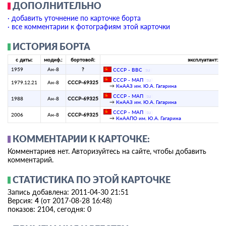
ДОПОЛНИТЕЛЬНО
· добавить уточнение по карточке борта
· все комментарии к фотографиям этой карточки
ИСТОРИЯ БОРТА
с даты:
модиф.:
бортовой:
эксплуатант:
1959
Ан-8
?
СССР - ВВС
(
su
)
СССР - МАП
(
su
)
1979.12.21
Ан-8
СССР-69325
→
КнААЗ им. Ю.А. Гагарина
СССР - МАП
(
su
)
1988
Ан-8
СССР-69325
→
КнААЗ им. Ю.А. Гагарина
СССР - МАП
(
su
)
2006
Ан-8
СССР-69325
→
КнААПО им. Ю.А. Гагарина
КОММЕНТАРИИ К КАРТОЧКЕ:
Комментариев нет. Авторизуйтесь на сайте, чтобы добавить
комментарий.
СТАТИСТИКА ПО ЭТОЙ КАРТОЧКЕ
Запись добавлена: 2011-04-30 21:51
Версия:
4
(от 2017-08-28 16:48)
показов: 2104, сегодня: 0