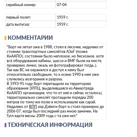
серийный номер:
07-04
первый полет:
1959 г.
дата выпуска:
1959 г.
КОММЕНТАРИИ
"Борт не летал уже в 1988, стоял в лесочке, недалеко от
стоянки транспортных самолётов АЗиГ (позже
КнААПО), состояние было неплохое, но бесхозное, хотя
всё оборудование кабины, шасси и ВМГ были на месте,
проверено лично, (жаль не фотографировал тогда..).
Так как ВС не охранялся и доступ к нему был
относительно свободным, то к осени 1990 в нем уже
случились возгорания и разруха.
В 1993-95 году борт перетащили на территорию
образования ЭЛПЦ, (выделившаяся из Авиаотряда
КнААПО организация, что-то от неё и сейчас осталось),
территориально самолёт протащили порядка 200
метров по тому-же полю и использовали как сарай.
Недалеко от
ВПП
аэр.Дзёмги борт и стоял примерно до
2006-07, когда был последний раз мною замечен. На
Гугл-карте весны 2009 года с-та уже нет."
ТЕХНИЧЕСКАЯ ИНФОРМАЦИЯ