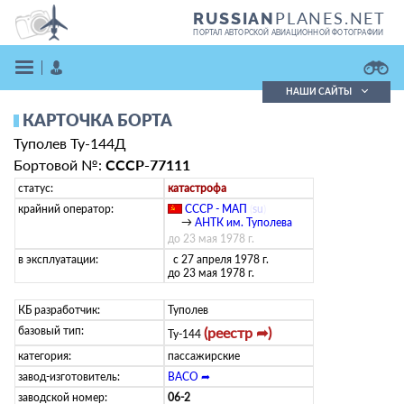
PLANES.NET
RUSSIAN
ПОРТАЛ АВТОРСКОЙ АВИАЦИОННОЙ ФОТОГРАФИИ
НАШИ САЙТЫ
КАРТОЧКА БОРТА
Поиск фотографий
Туполев Ту-144Д
Поиск в реестре
Кратко
Подробно
Бортовой №:
СССР-77111
ВОЙТИ
статус:
катастрофа
крайний оператор:
СССР - МАП
(
su
)
→
АНТК им. Туполева
до 23 мая 1978 г.
в эксплуатации:
с 27 апреля 1978 г.
до 23 мая 1978 г.
КБ разработчик:
Туполев
базовый тип:
(реестр ➦)
ЗАРЕГИСТРИРОВАТЬСЯ
Ту-144
категория:
пассажирские
завод-изготовитель:
ВАСО ➦
заводской номер:
06-2