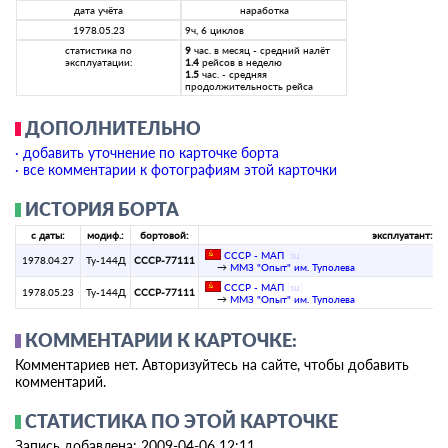
дата учёта
наработка
1978.05.23
9ч, 6 циклов
статистика по
9
час. в месяц - средний налёт
эксплуатации:
1.4
рейсов в неделю
1.5
час. - средняя
продолжительность рейса
ДОПОЛНИТЕЛЬНО
· добавить уточнение по карточке борта
· все комментарии к фотографиям этой карточки
ИСТОРИЯ БОРТА
с даты:
модиф.:
бортовой:
эксплуатант:
СССР - МАП
(
su
)
1978.04.27
Ту-144Д
СССР-77111
→
ММЗ "Опыт" им. Туполева
СССР - МАП
(
su
)
1978.05.23
Ту-144Д
СССР-77111
→
ММЗ "Опыт" им. Туполева
КОММЕНТАРИИ К КАРТОЧКЕ:
Комментариев нет. Авторизуйтесь на сайте, чтобы добавить
комментарий.
СТАТИСТИКА ПО ЭТОЙ КАРТОЧКЕ
Запись добавлена: 2009-04-06 12:11