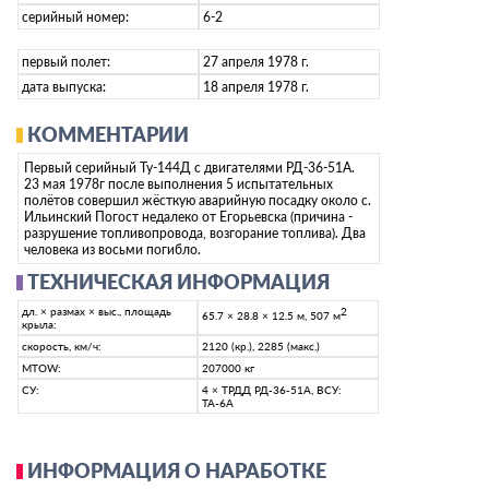
серийный номер:
6-2
первый полет:
27 апреля 1978 г.
дата выпуска:
18 апреля 1978 г.
КОММЕНТАРИИ
Первый серийный Ту-144Д с двигателями РД-36-51А.
23 мая 1978г после выполнения 5 испытательных
полётов совершил жёсткую аварийную посадку около с.
Ильинский Погост недалеко от Егорьевска (причина -
разрушение топливопровода, возгорание топлива). Два
человека из восьми погибло.
ТЕХНИЧЕСКАЯ ИНФОРМАЦИЯ
дл. × размах × выс., площадь
2
65.7 × 28.8 × 12.5 м, 507 м
крыла:
скорость, км/ч:
2120 (кр.), 2285 (макс.)
MTOW:
207000 кг
СУ:
4 × ТРДД РД-36-51А, ВСУ:
ТА-6А
ИНФОРМАЦИЯ О НАРАБОТКЕ