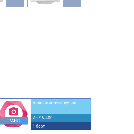
Больше значит лучше
photo_camera
Ил-96-400
ГРАНД
1 борт