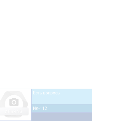
Есть вопросы
photo_camera
Ил-112
ИЛЬЯ NG