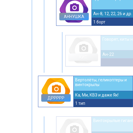
photo_camera
Ан-8, 12, 22, 26 и др.
АННУШКА
1 борт
Говорят, киты 
photo_camera
Ан-22
КИТ
Вертолёты, геликоптеры и
винтокрылы
photo_camera
Ка, Ми, КВЗ и даже Як!
ДРРРРР
1 тип
Винтокрылые гиган
photo_camera