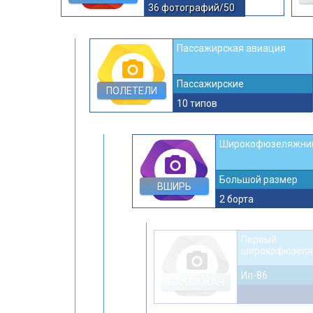
36 фотографий/50
Пассажирская авиация
photo_camera
Пассажирские
ПОЛЕТЕЛИ
10 типов
Широкофюзеляжни
photo_camera
Большой размер
ВШИРЬ
2 борта
Первый
широкофюзел
photo_camera
Ил-86
БАКЛАЖАН