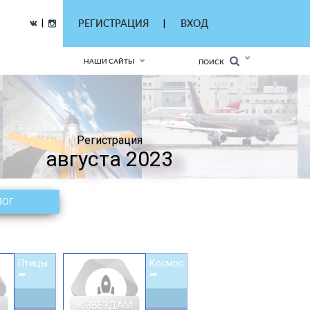
|
РЕГИСТРАЦИЯ
ВХОД
|
НАШИ САЙТЫ
ПОИСК
Регистрация
августа 2023
ЛОГ
Птицы
Космос
➦
➦
rocket
К ЗВЁЗДАМ