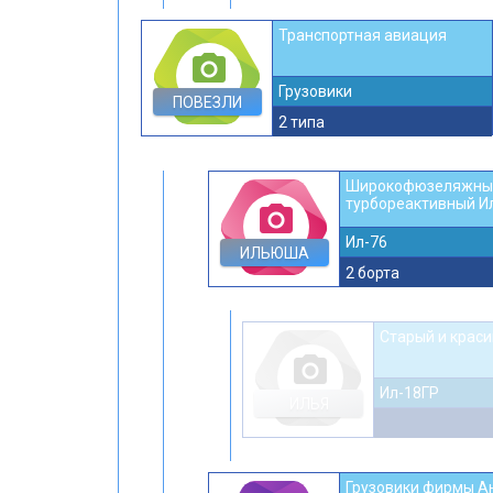
Транспортная авиация
photo_camera
Грузовики
ПОВЕЗЛИ
2 типа
Широкофюзеляжны
турбореактивный И
photo_camera
Ил-76
ИЛЬЮША
2 борта
Старый и крас
photo_camera
Ил-18ГР
ИЛЬЯ
Грузовики фирмы А