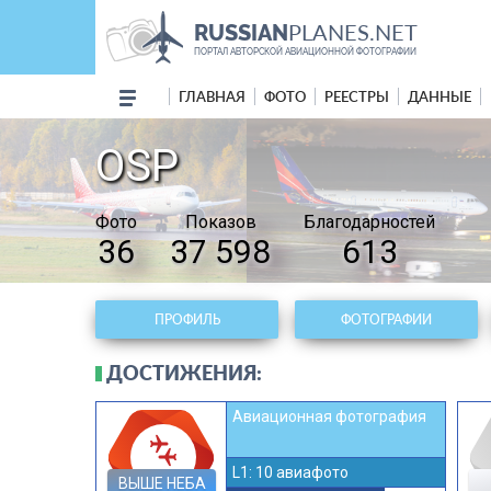
PLANES.NET
RUSSIAN
ПОРТАЛ АВТОРСКОЙ АВИАЦИОННОЙ ФОТОГРАФИИ
ГЛАВНАЯ
ФОТО
РЕЕСТРЫ
ДАННЫЕ
OSP
Фото
Показов
Благодарностей
36
37 598
613
ПРОФИЛЬ
ФОТОГРАФИИ
ДОСТИЖЕНИЯ:
Авиационная фотография
connecting_airports
L1: 10 авиафото
ВЫШЕ НЕБА