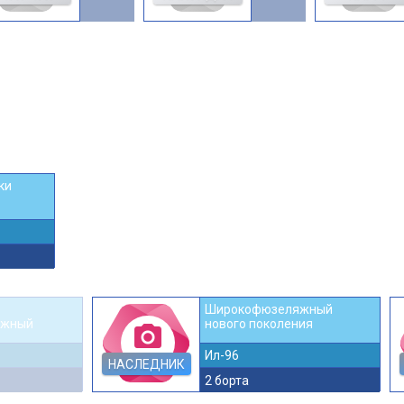
ки
Широкофюзеляжный
яжный
нового поколения
photo_camera
Ил-96
НАСЛЕДНИК
2 борта