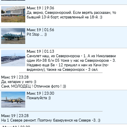
Макс 19
| 19:36
Да, верно, Североморский. Если верять рассказам, то
бывший 13-й борт, исправленный на 18-й. :))
Макс 19
| 01:56
Pit Stop ... :))
Макс 19
| 01:13
Самолет наш, из Североморска - 1. А из Николаевки
один Ил-38 б/н 05 тоже у нас на Североморске - 3.
Недавно еще Бе - 12 пришел к нам из Качи (по-
видимому), также на Североморск - 3 сел.
Макс 19
| 23:28
Да, кепарик у него :))
Саня, МОЛОДЕЦ ! Отличное фото ! :)))
Макс 19
| 23:30
Пожалуйста :))
Макс 19
| 23:28
На 1 Севере ремонт. Поэтому базируемся на Севере -3. :))