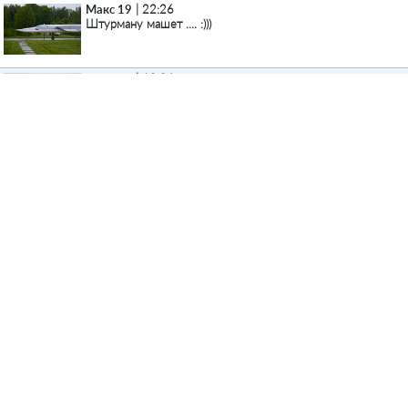
Макс 19
| 22:26
Штурману машет .... :)))
Макс 19
| 19:36
Отличный кадр ! :)))
Макс 19
| 19:34
Великолепное фото ! Очень красивое ! :))
Так и хочется поместить на рабочий стол или
распечатать фотографию и под рамочку ее. :)))
Но к сожалению, на данный момент, пока не летает. Стоит на стоянке
хранения ... ((
Макс 19
| 21:37
Отличное фото ! :))
Макс 19
| 18:51
Звезды на фюзеляже, это обозначает производство
удачных пусков оружия, по-моему ракет.
Макс 19
| 16:35
И моя тоже, очень жаль что не пошла в серию ((((....