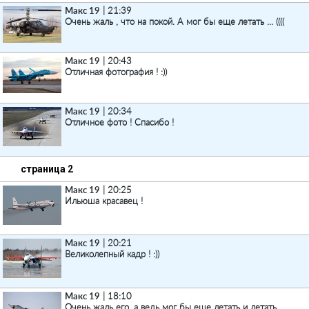
Макс 19
| 21:39
Очень жаль , что на покой. А мог бы еще летать ... ((((
Макс 19
| 20:43
Отличная фотография ! :))
Макс 19
| 20:34
Отличное фото ! Спасибо !
страница 2
Макс 19
| 20:25
Ильюша красавец !
Макс 19
| 20:21
Великолепный кадр ! :))
Макс 19
| 18:10
Очень жаль его, а ведь мог бы еще летать и летать ...