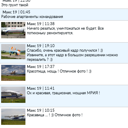
Макс 19
| 22:30
Это грунт такой
Макс 19
| 01:45
Рабочие апартаменты командования
Макс 19
| 11:38
Ничего резаться, уничтожаться не будет. Все
потихоньку ремонтируется.
Макс 19
| 19:10
Спасибо, очень красивый кадр получился ! :))
Извините, а этот кадр в большом разрешении можно
перезалить ? :))
Макс 19
| 17:37
Красотища, мощь ! Отличное фото ! :))
Макс 19
| 11:41
Ох и красивая, грациозная, мощная МРИЯ !
Макс 19
| 10:15
Красавица ... ! :)) Отличное фото !