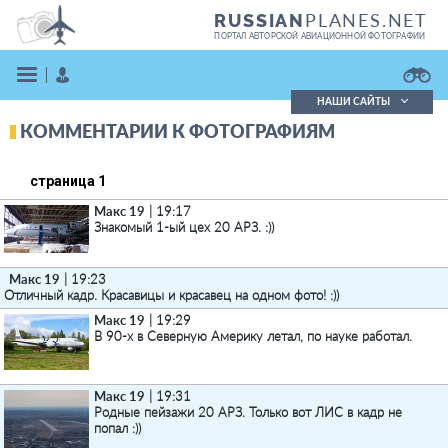
PLANES.NET
RUSSIAN
ПОРТАЛ АВТОРСКОЙ АВИАЦИОННОЙ ФОТОГРАФИИ
НАШИ САЙТЫ
КОММЕНТАРИИ К ФОТОГРАФИЯМ
Поиск фотографий
Поиск в реестре
Кратко
Подробно
страница 1
ВОЙТИ
Макс 19
| 19:17
Знакомый 1-ый цех 20 АРЗ. :))
Макс 19
| 19:23
Отличный кадр. Красавицы и красавец на одном фото! :))
Макс 19
| 19:29
В 90-х в Северную Америку летал, по науке работал.
ЗАРЕГИСТРИРОВАТЬСЯ
Макс 19
| 19:31
Родные пейзажи 20 АРЗ. Только вот ЛИС в кадр не
попал :))