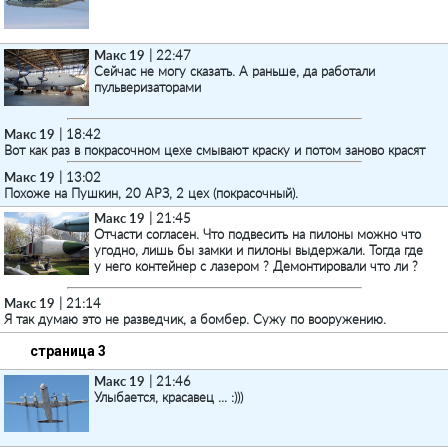
Макс 19
| 22:47
Сейчас не могу сказать. А раньше, да работали
пульверизаторами
Макс 19
| 18:42
Вот как раз в покрасочном цехе смывают краску и потом заново красят
Макс 19
| 13:02
Похоже на Пушкин, 20 АРЗ, 2 цех (покрасочный).
Макс 19
| 21:45
Отчасти согласен. Что подвесить на пилоны можно что
угодно, лишь бы замки и пилоны выдержали. Тогда где
у него контейнер с лазером ? Демонтировали что ли ?
Макс 19
| 21:14
Я так думаю это не разведчик, а бомбер. Сужу по вооружению.
страница 3
Макс 19
| 21:46
Улыбается, красавец ... :)))