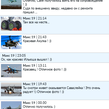
Отлично, Саня получилось взять его на сопровождение
! :))
Судя по внешнему ввиду, недавно он с ремонта
пришел ...
Макс 19
| 21:14
Там все на месте...
Макс 19
| 21:43
Красивая Акулка ! :))
Макс 19
| 23:05
Ох, как красиво Ильюша вышел ! :))
Макс 19
| 13:11
Красавец ! Отличное фото ! :)))
Макс 19
| 19:43
Ты смотри живет оказывается Саваслейка ! Это очень
радует !:) Отличное фото ! :))
Макс 19
| 00:30
Отлично получилось :)