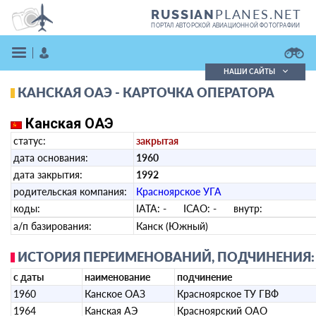
PLANES.NET
RUSSIAN
ПОРТАЛ АВТОРСКОЙ АВИАЦИОННОЙ ФОТОГРАФИИ
НАШИ САЙТЫ
КАНСКАЯ ОАЭ - КАРТОЧКА ОПЕРАТОРА
Поиск фотографий
Поиск в реестре
Канская ОАЭ
Кратко
Подробно
статус:
закрытая
ВОЙТИ
дата основания:
1960
дата закрытия:
1992
родительская компания:
Красноярское УГА
коды:
IATA:
-
ICAO:
-
внутр:
а/п базирования:
Канск (Южный)
ИСТОРИЯ ПЕРЕИМЕНОВАНИЙ, ПОДЧИНЕНИЯ:
ЗАРЕГИСТРИРОВАТЬСЯ
с даты
наименование
подчинение
1960
Канское ОАЗ
Красноярское ТУ ГВФ
1964
Канская АЭ
Красноярский ОАО