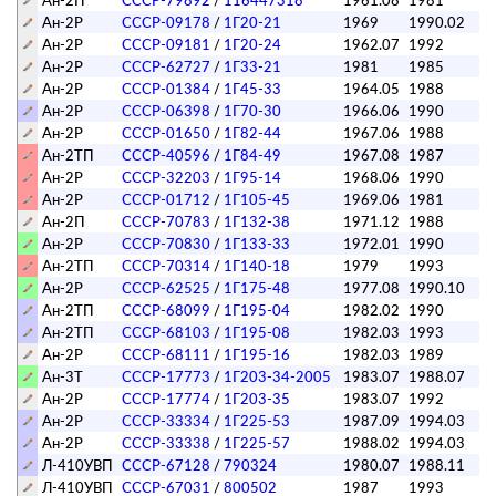
Ан-2П
СССР-79892
/
116447318
1961.08
1981
л
Ан-2Р
СССР-09178
/
1Г20-21
1969
1990.02
по
Ан-2Р
СССР-09181
/
1Г20-24
1962.07
1992
по
Ан-2Р
СССР-62727
/
1Г33-21
1981
1985
л
Ан-2Р
СССР-01384
/
1Г45-33
1964.05
1988
по
Ан-2Р
СССР-06398
/
1Г70-30
1966.06
1990
л
Ан-2Р
СССР-01650
/
1Г82-44
1967.06
1988
л
Ан-2ТП
СССР-40596
/
1Г84-49
1967.08
1987
л
Ан-2Р
СССР-32203
/
1Г95-14
1968.06
1990
л
Ан-2Р
СССР-01712
/
1Г105-45
1969.06
1981
л
Ан-2П
СССР-70783
/
1Г132-38
1971.12
1988
по
Ан-2Р
СССР-70830
/
1Г133-33
1972.01
1990
л
Ан-2ТП
СССР-70314
/
1Г140-18
1979
1993
л
Ан-2Р
СССР-62525
/
1Г175-48
1977.08
1990.10
л
Ан-2ТП
СССР-68099
/
1Г195-04
1982.02
1990
л
Ан-2ТП
СССР-68103
/
1Г195-08
1982.03
1993
л
Ан-2Р
СССР-68111
/
1Г195-16
1982.03
1989
л
Ан-3Т
СССР-17773
/
1Г203-34-2005
1983.07
1988.07
л
Ан-2Р
СССР-17774
/
1Г203-35
1983.07
1992
л
Ан-2Р
СССР-33334
/
1Г225-53
1987.09
1994.03
л
Ан-2Р
СССР-33338
/
1Г225-57
1988.02
1994.03
л
Л-410УВП
СССР-67128
/
790324
1980.07
1988.11
л
Л-410УВП
СССР-67031
/
800502
1987
1993
л