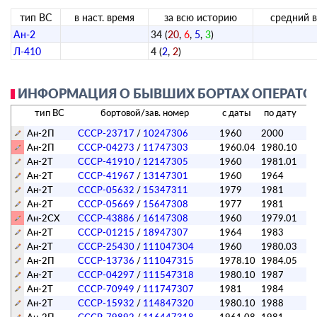
тип ВС
в наст. время
за всю историю
средний в
Ан-2
34
(
20
,
6
,
5
,
3
)
Л-410
4
(
2
,
2
)
ИНФОРМАЦИЯ О БЫВШИХ БОРТАХ ОПЕРАТОР
тип ВС
бортовой/зав. номер
с даты
по дату
с
Ан-2П
СССР-23717
/
10247306
1960
2000
по
Ан-2П
СССР-04273
/
11747303
1960.04
1980.10
л
Ан-2Т
СССР-41910
/
12147305
1960
1981.01
по
Ан-2Т
СССР-41967
/
13147301
1960
1964
л
Ан-2Т
СССР-05632
/
15347311
1979
1981
л
Ан-2Т
СССР-05669
/
15647308
1977
1981
по
Ан-2СХ
СССР-43886
/
16147308
1960
1979.01
а
Ан-2Т
СССР-01215
/
18947307
1964
1983
по
Ан-2Т
СССР-25430
/
111047304
1960
1980.03
л
Ан-2П
СССР-13736
/
111047315
1978.10
1984.05
по
Ан-2Т
СССР-04297
/
111547318
1980.10
1987
по
Ан-2Т
СССР-70949
/
111747307
1981
1984
по
Ан-2Т
СССР-15932
/
114847320
1980.10
1988
по