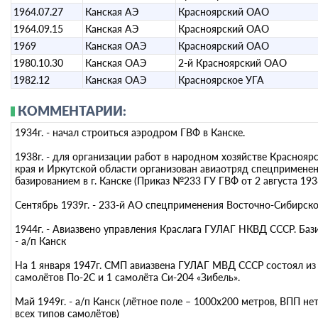
1964.07.27
Канская АЭ
Красноярский ОАО
1964.09.15
Канская АЭ
Красноярский ОАО
1969
Канская ОАЭ
Красноярский ОАО
1980.10.30
Канская ОАЭ
2-й Красноярский ОАО
1982.12
Канская ОАЭ
Красноярское УГА
КОММЕНТАРИИ:
1934г. - начал строиться аэродром ГВФ в Канске.
1938г. - для организации работ в народном хозяйстве Краснояр
края и Иркутской области организован авиаотряд спецприменен
базированием в г. Канске (Приказ №233 ГУ ГВФ от 2 августа 1938
Сентябрь 1939г. - 233-й АО спецприменения Восточно-Сибирск
1944г. - Авиазвено управления Краслага ГУЛАГ НКВД СССР. Баз
- а/п Канск
На 1 января 1947г. СМП авиазвена ГУЛАГ МВД СССР состоял из
самолётов По-2С и 1 самолёта Си-204 «Зибель».
Май 1949г. - а/п Канск (лётное поле – 1000х200 метров, ВПП нет
всех типов самолётов)