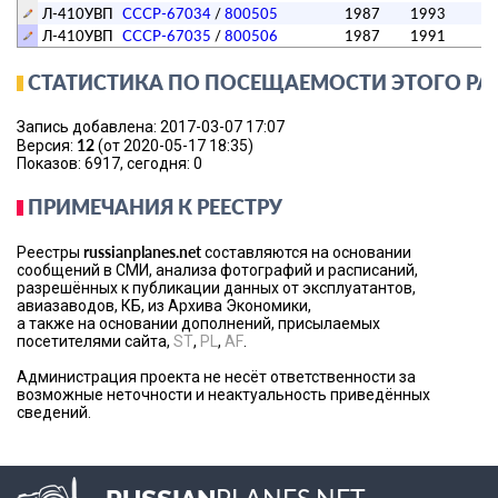
Л-410УВП
СССР-67034
/
800505
1987
1993
л
Л-410УВП
СССР-67035
/
800506
1987
1991
л
СТАТИСТИКА ПО ПОСЕЩАЕМОСТИ ЭТОГО РА
Запись добавлена: 2017-03-07 17:07
12
Версия:
(от 2020-05-17 18:35)
Показов: 6917, сегодня: 0
ПРИМЕЧАНИЯ К РЕЕСТРУ
russianplanes.net
Реестры
составляются на основании
сообщений в СМИ, анализа фотографий и расписаний,
разрешённых к публикации данных от эксплуатантов,
авиазаводов, КБ, из Архива Экономики,
а также на основании дополнений, присылаемых
посетителями сайта,
ST
,
PL
,
AF
.
Администрация проекта не несёт ответственности за
возможные неточности и неактуальность приведённых
сведений.