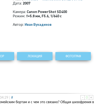
2007
Дата:
Canon PowerShot SD400
Камера:
f=5.8 мм
,
F5.6
,
1/640 с
Режим:
Иван Вукадинов
Автор:
ТОР
ЛОКАЦИЯ
ФОТОГРАФ
04:29
|
#
-
0
+
армейским бортам и с чем это связано? Общая шизофрения в