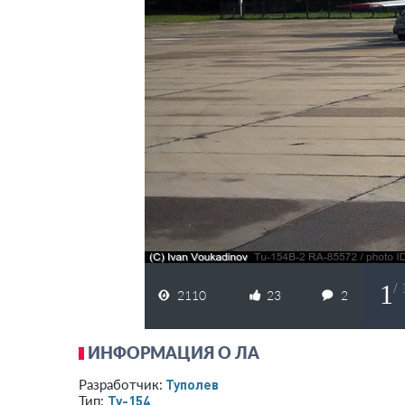
1
/
2110
23
2
ИНФОРМАЦИЯ О ЛА
Туполев
Разработчик:
Ту-154
Тип: