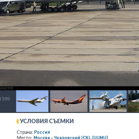
 1599
УСЛОВИЯ СЪЕМКИ
Россия
Страна:
Москва - Чкаловский
(CKL/UUMU)
Место: