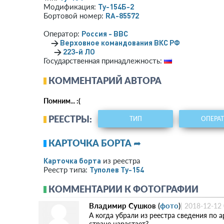
Ту-154Б-2
Модификация:
RA-85572
Бортовой номер:
Россия - ВВС
Оператор:
→
Верховное командования ВКС РФ
→
223-й ЛО
Государственная принадлежность:
КОММЕНТАРИЙ АВТОРА
Помним... :(
РЕЕСТРЫ:
ТИП
ОПЕРА
КАРТОЧКА БОРТА ➦
Карточка борта
из реестра
Туполев Ту-154
Реестр типа:
КОММЕНТАРИИ К ФОТОГРАФИИ
Владимир Сушков
(
фото
)
|
2018-12-12 
А когда убрали из реестра сведения по 
стране нарастает?