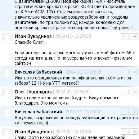
С двигателями Д-30КП модификация H-6K - носитель
стратегических крылатых ракет KD-20 (нечто производное
от Х-55 и AGM-109). Совсем иная носовая часть,
значительно увеличенные воздухозаборники и гондолы
двигателей, по три пилона под каждой консолью для
подвески крылатых ракет и совершенно новая "нутрянка".
Иван Вукадинов
|
2014-11-13 20:30
-
0
+
Спасибо Олег!
Если интересно, я также могу загрузить и мой фото Н-6К с
сегодняшнего дня. Но не уверены что отвечает правилам
сайта :-)
Вячеслав Бабаевский
|
2014-11-13 20:38
-
0
+
Иван, это официальная или не официальная съёмка из-за
забора? 12 H-6 на УТП летало?!
Олег Подкладов
|
2014-11-13 20:41
-
0
+
Иван, если можно на личный адрес. Буду премного
благодарен. Это моя тема.
Вячеслав Бабаевский
|
2014-11-13 20:42
-
0
+
Я думаю, возражения по поводу публикации этих раритетов
тут неуместны ))
Иван Вукадинов
|
2014-11-13 21:09
-
0
+
Слава, фото из-за забора (на самом деле нет реальной