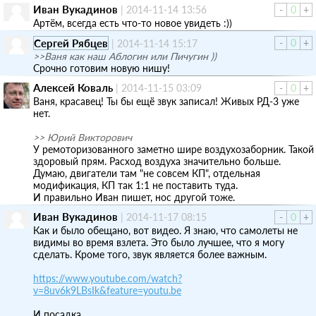
Иван Вукадинов
|
2014-11-14 13:56
-
0
+
Артём, всегда есть что-то новое увидеть :))
Сергей Рябцев
-
0
+
|
2014-11-14 15:17
>>Ваня как наш Аблогин или Пичугин ))
Срочно готовим новую нишу!
Алексей Коваль
|
2014-11-15 03:09
-
0
+
Ваня, красавец! Ты бы ещё звук записал! Живых РД-3 уже
нет.
>> Юрий Викторович
У ремоторизованного заметно шире воздухозаборник. Такой
здоровый прям. Расход воздуха значительно больше.
Думаю, двигатели там "не совсем КП", отдельная
модификация, КП так 1:1 не поставить туда.
И правильно Иван пишет, нос другой тоже.
Иван Вукадинов
|
2014-11-17 08:15
-
0
+
Как и было обещано, вот видео. Я знаю, что самолеты не
видимы во время взлета. Это было лучшее, что я могу
сделать. Кроме того, звук является более важным.
https://www.youtube.com/watch?
v=8uv6k9LBsIk&feature=youtu.be
И посадка