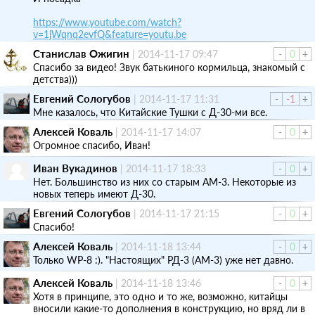
https://www.youtube.com/watch?
v=1jWqnq2evfQ&feature=youtu.be
Станислав Ожигин
|
2014-11-17 09:47
-
0
+
Спасибо за видео! Звук батькиного кормильца, знакомый с
детства)))
Евгений Сологубов
|
2014-11-17 11:31
-
-1
+
Мне казалось, что Китайские Тушки с Д-30-ми все.
Алексей Коваль
|
2014-11-17 14:07
-
0
+
Огромное спасибо, Иван!
Иван Вукадинов
|
2014-11-17 18:33
-
0
+
Нет. Большинство из них со старым AM-3. Некоторые из
новых теперь имеют Д-30.
Евгений Сологубов
|
2014-11-17 21:15
-
0
+
Спасибо!
Алексей Коваль
|
2014-11-18 13:44
-
0
+
Только WP-8 :). "Настоящих" РД-3 (АМ-3) уже нет давно.
Алексей Коваль
|
2014-11-18 13:46
-
0
+
Хотя в принципе, это одно и то же, возможно, китайцы
вносили какие-то дополнения в конструкцию, но вряд ли в