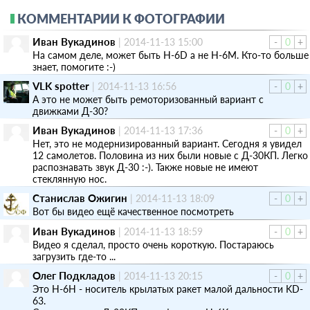
КОММЕНТАРИИ К ФОТОГРАФИИ
Иван Вукадинов
|
2014-11-13 15:00
-
0
+
На самом деле, может быть Н-6D а не H-6M. Кто-то больше
знает, помогите :-)
VLK spotter
|
2014-11-13 16:56
-
0
+
А это не может быть ремоторизованный вариант с
движками Д-30?
Иван Вукадинов
|
2014-11-13 17:36
-
0
+
Нет, это не модернизированный вариант. Сегодня я увидел
12 самолетов. Половина из них были новые с Д-30КП. Легко
распознавать звук Д-30 :-). Также новые не имеют
стеклянную нос.
Станислав Ожигин
|
2014-11-13 18:09
-
0
+
Вот бы видео ещё качественное посмотреть
Иван Вукадинов
|
2014-11-13 18:59
-
0
+
Видео я сделал, просто очень короткую. Постараюсь
загрузить где-то ...
Олег Подкладов
|
2014-11-13 20:15
-
0
+
Это H-6H - носитель крылатых ракет малой дальности KD-
63.