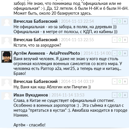
забор). Не знаю, что понимаеш под "официальная или не
официальная" :-). Да, 12 летели. 6 были H-6К и 6 были Н-6Н.
Может быть, около 20 базируются здесь.
Вячеслав Бабаевский
|
2014-11-13 22:54
-
0
+
Не официальная - из-за забора, в полях, на деревьях )))
Официальная - в метре от полосы, с КДП, из кабины )))
Вячеслав Бабаевский
|
2014-11-13 22:55
-
0
+
Кстати, что за аэродром?
Артём Аникеев - AviaPressPhoto
|
2014-11-14 00:41
-
0
+
Ваня везучий человек. Я даже не знаю у кого еще столь
огромная коллекция военных самолетов со всего мира. У
человека есть Раптор a2a, миг25, а теперь еще и китаец...
Браво!
Вячеслав Бабаевский
|
2014-11-14 03:19
-
0
+
Ну, Ваня как наш Аблогин или Пичугин ))
Иван Вукадинов
|
2014-11-14 13:53
-
0
+
Слава, в Китае не существует официальный споттинг.
Особенно в военных аэропортов :) . Эта съёмка я сделал с
метода "прятаться в кустах" :). Авиабаза находится в городе
Нанкин.
Артём - спасибо!