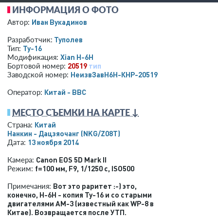
ИНФОРМАЦИЯ О ФОТО
Иван Вукадинов
Автор:
Туполев
Разработчик:
Ту-16
Тип:
Xian H-6H
Модификация:
20519
тип
Бортовой номер:
НеизвЗавH6H-КНР-20519
Заводской номер:
Китай - ВВС
Оператор:
МЕСТО СЪЕМКИ НА КАРТЕ ↓
Китай
Страна:
Нанкин - Дацзяочанг
(NKG/Z08T)
13 ноября 2014
Дата:
Canon EOS 5D Mark II
Камера:
f=100 мм
,
F9
,
1/1250 с
,
ISO500
Режим:
Вот это раритет :-) это,
Примечания:
конечно, Н-6H - копия Ту-16 и со старыми
двигателями АМ-3 (известный как WP-8 в
Китае). Возвращается после УТП.