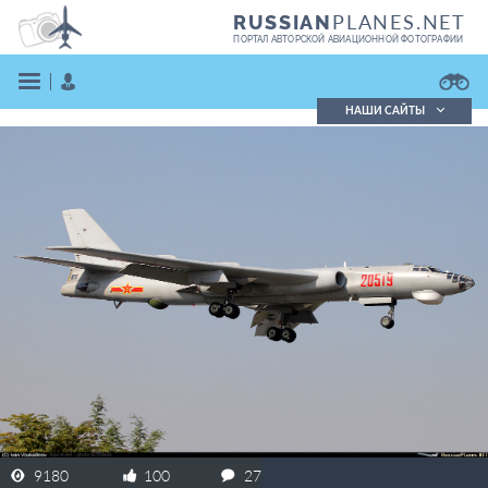
PLANES.NET
RUSSIAN
ПОРТАЛ АВТОРСКОЙ АВИАЦИОННОЙ ФОТОГРАФИИ
НАШИ САЙТЫ
Поиск фотографий
Поиск в реестре
Кратко
Подробно
ВОЙТИ
ЗАРЕГИСТРИРОВАТЬСЯ
9180
100
27