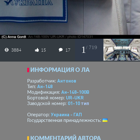
1
/ 719
3884
15
17
ИНФОРМАЦИЯ О ЛА
Антонов
Разработчик:
Ан-148
Тип:
Ан-148-100В
Модификация:
UR-UKR
Бортовой номер:
01-10
тип
Заводской номер:
Украина - ГАП
Оператор:
Государственная принадлежность:
КОММЕНТАРИЙ АВТОРА