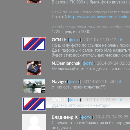
В салоне ТК-300 не была, фото внутри не
>>>А по какой шкале определяется пафо
По этой
http://www.avianews.com/ukraine
>>>И не слишком ли шумное изображен
1/25 с рук, исо 1000
ОСИТЕ
(
фото
)
|
2014-09-24 00:12
|
#
На шкалу фото по ссылке не очень похо
Да и пафосным салон того Ила назвать 
будет этих восхитительных умозаключен
N.Demianchuk
(
фото
)
|
2014-09-24 02:32
Не указывайте мне что делать, и я не ск
Navigo
(
фото
)
|
2014-09-24 05:30
|
#
У них есть правительство???
ОСИТЕ
(
фото
)
|
2014-09-24 06:45
|
#
удалено автором комментария
Владимир К.
(
фото
)
|
2014-09-24 09:25
С шумностью изображения всё в порядк
не сделать.