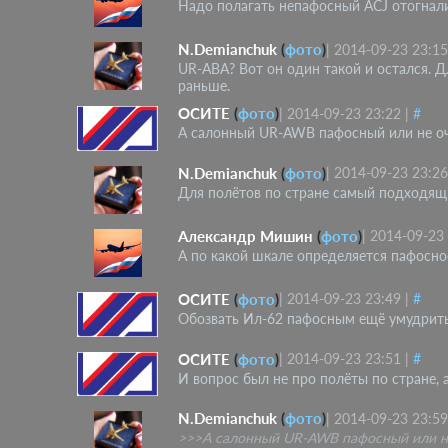
Надо полагать непафосный ACJ отогнали 
N.Demianchuk
(
фото
)
|
2014-09-23 23:15
UR-ABA? Вот он один такой и остался. Д
раньше.
ОСИТЕ
(
фото
)
|
2014-09-23 23:22
|
#
А салонный UR-AWB пафосный или не о
N.Demianchuk
(
фото
)
|
2014-09-23 23:26
Для полётов по стране самый подходящи
Александр Мишин
(
фото
)
|
2014-09-23
А по какой шкале определяется пафосн
ОСИТЕ
(
фото
)
|
2014-09-23 23:49
|
#
Обозвать Ил-62 пафосным ещё умудритьс
ОСИТЕ
(
фото
)
|
2014-09-23 23:51
|
#
И вопрос был не про полёты по стране, 
N.Demianchuk
(
фото
)
|
2014-09-23 23:59
>>>А салонный UR-AWB пафосный или н