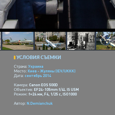
УСЛОВИЯ СЪЕМКИ
Украина
Страна:
Киев - Жуляны
(IEV/UKKK)
Место:
сентябрь 2014
Дата:
Canon EOS 500D
Камера:
EF24-105mm f/4L IS USM
Объектив:
f=24 мм
,
F4
,
1/25 с
,
ISO1000
Режим:
N.Demianchuk
Автор: