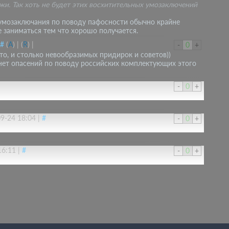
и. Так хоть не будет этих восхитительных умозаключений
умозаключания по поводу пафосности обычно крайне
е заниматься тем что хорошо получается.
#
(
A
)
|
(
R
)
|
-
0
+
ото, и столько невообразимых придирок и советов))
а нет опасений по поводу российских комплектующих этого
-
0
+
9-24 18:04
|
#
-
0
+
16:11
|
#
-
0
+