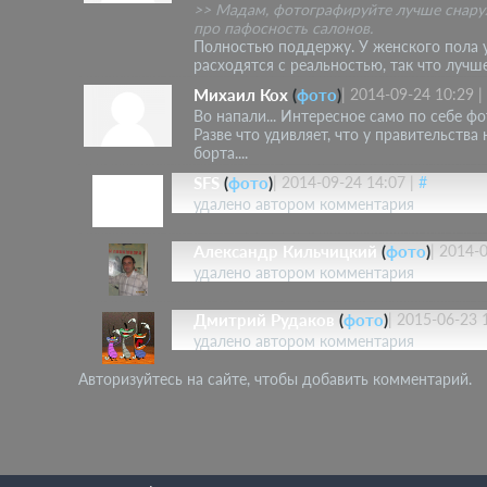
>> Мадам, фотографируйте лучше снаруж
про пафосность салонов.
Полностью поддержу. У женского пола 
расходятся с реальностью, так что лучш
Михаил Кох
(
фото
)
|
2014-09-24 10:29
|
Во напали... Интересное само по себе ф
Разве что удивляет, что у правительств
борта....
SFS
(
фото
)
|
2014-09-24 14:07
|
#
удалено автором комментария
Александр Кильчицкий
(
фото
)
|
2014-0
удалено автором комментария
Дмитрий Рудаков
(
фото
)
|
2015-06-23 
удалено автором комментария
Авторизуйтесь на сайте, чтобы добавить комментарий.