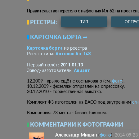
Правительство пересело с пафосных Ил-62 на простеньк
РЕЕСТРЫ:
ТИП
ОПЕРА
КАРТОЧКА БОРТА ➦
Карточка борта
из реестра
Антонов Ан-148
Реестр типа:
2011.01.13
Первый полёт:
Авиант
Завод-изготовитель:
12.2009 - крыло ещё не состыковано (см.
фото
).
10.12.2009 - фюзеляж отправлен на опрессовку.
30.12.2010 - торжественная выкатка.
Комплект Ф3 изготовлен на ВАСО под внутренним
с/н
Компоновка 73 места - бизнес+эконом.
КОММЕНТАРИИ К ФОТОГРАФИИ
Александр Мишин
(
фото
)
|
2014-09-23