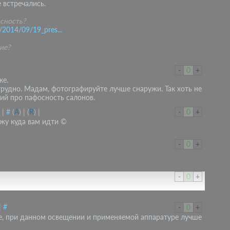
 встречались.
сность?
/2014/09/19_pres...
ие?
-
0
+
же.
трудно. Мадам, фотографируйте лучше снаружи. Так хоть не
ий про пафосность салонов.
|
#
(
A
)
|
(
R
)
|
-
0
+
ажу куда вам идти ©
-
0
+
-
0
+
|
#
-
0
+
е, при данном освещении и применяемой аппаратуре лучше