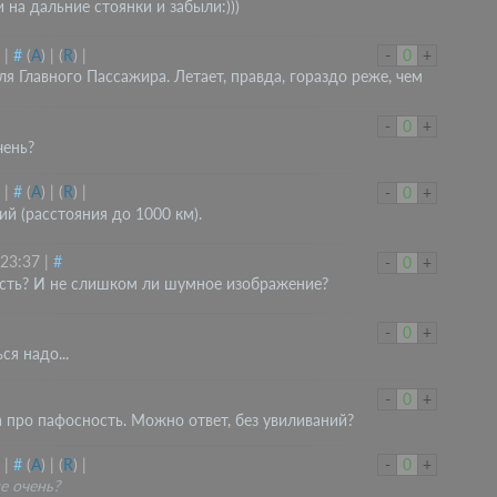
на дальние стоянки и забыли:)))
|
#
(
A
)
|
(
R
)
|
-
0
+
ля Главного Пассажира. Летает, правда, гораздо реже, чем
-
0
+
чень?
|
#
(
A
)
|
(
R
)
|
-
0
+
й (расстояния до 1000 км).
 23:37
|
#
-
0
+
ость? И не слишком ли шумное изображение?
-
0
+
я надо...
-
0
+
а про пафосность. Можно ответ, без увиливаний?
|
#
(
A
)
|
(
R
)
|
-
0
+
е очень?