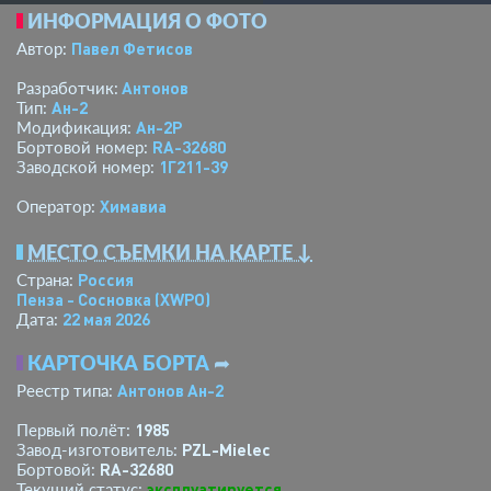
ИНФОРМАЦИЯ О ФОТО
Павел Фетисов
Автор:
Антонов
Разработчик:
Ан-2
Тип:
Ан-2Р
Модификация:
RA-32680
Бортовой номер:
1Г211-39
Заводской номер:
Химавиа
Оператор:
МЕСТО СЪЕМКИ НА КАРТЕ ↓
Россия
Страна:
Пенза - Сосновка
(XWPO)
22 мая 2026
Дата:
КАРТОЧКА БОРТА
➦
Антонов Ан-2
Реестр типа:
1985
Первый полёт:
PZL-Mielec
Завод-изготовитель:
RA-32680
Бортовой:
эксплуатируется
Текущий статус: