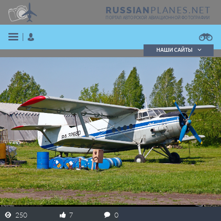
PLANES.NET
RUSSIAN
ПОРТАЛ АВТОРСКОЙ АВИАЦИОННОЙ ФОТОГРАФИИ
НАШИ САЙТЫ
Поиск фотографий
Поиск в реестре
Кратко
Подробно
ВОЙТИ
ЗАРЕГИСТРИРОВАТЬСЯ
250
7
0