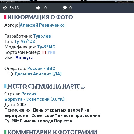
3613
10
0
ИНФОРМАЦИЯ О ФОТО
Алексей Резниченко
Автор:
Туполев
Разработчик:
Ту-95/142
Тип:
Ту-95МС
Модификация:
11
тип
Бортовой номер:
Воркута
Имя:
Россия - ВВС
Оператор:
→
Дальняя Авиация (ДА)
МЕСТО СЪЕМКИ НА КАРТЕ ↓
Россия
Страна:
Воркута - Советский
(XUYK)
2005
Дата:
День открытых дверей на
Примечания:
аэродроме "Советский" в честь присвоения
Ту-95МС имени города Воркута
КОММЕНТАРИИ К ФОТОГРАФИИ