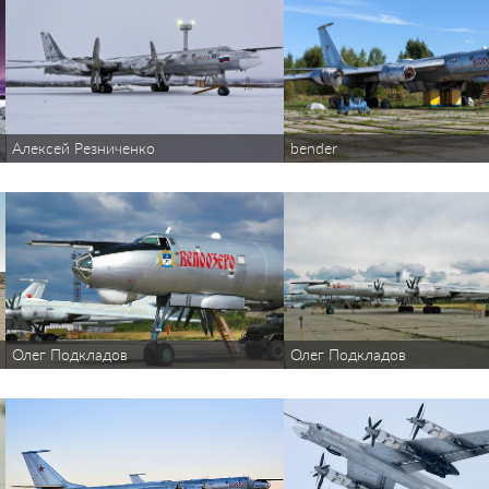
Алексей Резниченко
bender
Олег Подкладов
Олег Подкладов