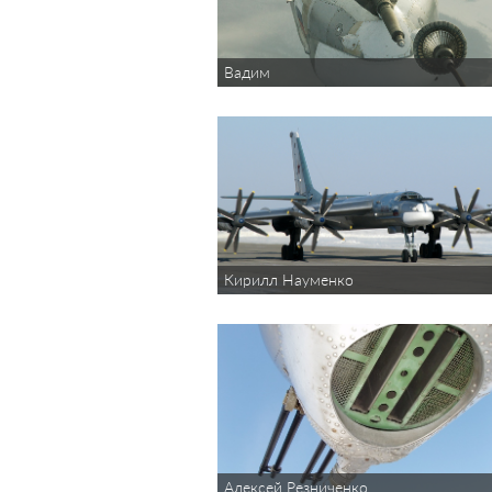
Вадим
Кирилл Науменко
Алексей Резниченко