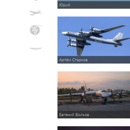
Юрий
Артём Старков
Евгений Волков