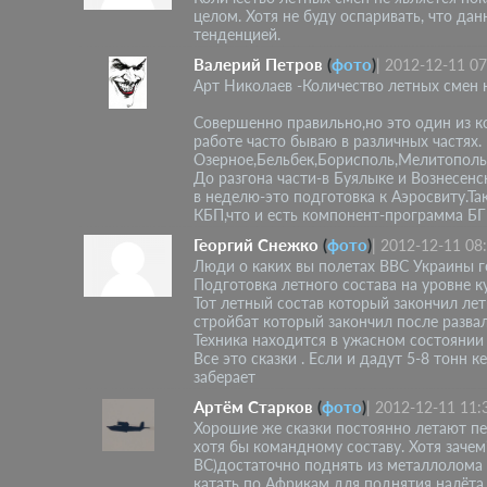
целом. Хотя не буду оспаривать, что д
тенденцией.
Валерий Петров
(
фото
)
|
2012-12-11 07
Арт Николаев -Количество летных смен 
Совершенно правильно,но это один из к
работе часто бываю в различных частях.
Озерное,Бельбек,Борисполь,Мелитополь
До разгона части-в Буялыке и Вознесенск
в неделю-это подготовка к Аэросвиту.Та
КБП,что и есть компонент-программа БГ
Георгий Снежко
(
фото
)
|
2012-12-11 08
Люди о каких вы полетах ВВС Украины г
Подготовка летного состава на уровне ку
Тот летный состав который закончил лет
стройбат который закончил после разва
Техника находится в ужасном состоянии 
Все это сказки . Если и дадут 5-8 тонн 
заберает
Артём Старков
(
фото
)
|
2012-12-11 11:
Хорошие же сказки постоянно летают пе
хотя бы командному составу. Хотя заче
ВС)достаточно поднять из металлолома п
катать по Африкам для поднятия налёта.