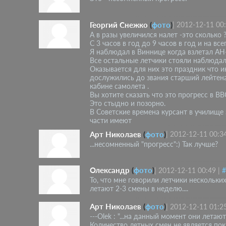
Георгий Снежко
(
фото
)
|
2012-12-11 00
А в разы увеличился налет -это сколько 
С 3 часов в год до 9 часов в год и на в
Я наблюдал в Виннице когда взлетал АН-
Все остальные летчики стояли наблюдал
Оказывается для них это праздник что и
дослужились до звания старший лейтенан
кабине самолета .
Вы хотите сказать что это прогресс в ВВ
Это стыдно и позорно.
В Советские времена курсант в училище 
части имеют
Арт Николаев
(
фото
)
|
2012-12-11 00:3
...несомненный "прогресс":) Так лучше?
Олександр
(
фото
)
|
2012-12-11 00:49
|
#
То, что мне говорили летчики нескольки
летают 2-3 смены в неделю....
Арт Николаев
(
фото
)
|
2012-12-11 01:2
---Olek : "...на данный момент они летают
Количество летных смен не является пок