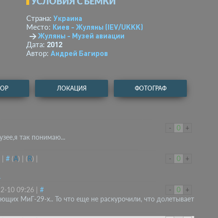
УСЛОВИЯ СЪЕМКИ
Украина
Страна:
Киев - Жуляны
(IEV/UKKK)
Место:
→
Жуляны - Музей авиации
2012
Дата:
Андрей Багиров
Автор:
ТОР
ЛОКАЦИЯ
ФОТОГРАФ
-
0
+
зее,я так понимаю...
|
#
(
A
)
|
(
R
)
|
-
0
+
1
2-10 09:26
|
#
-
0
+
ющих МиГ-29-х.. То что еще не раскурочили, что долетывает