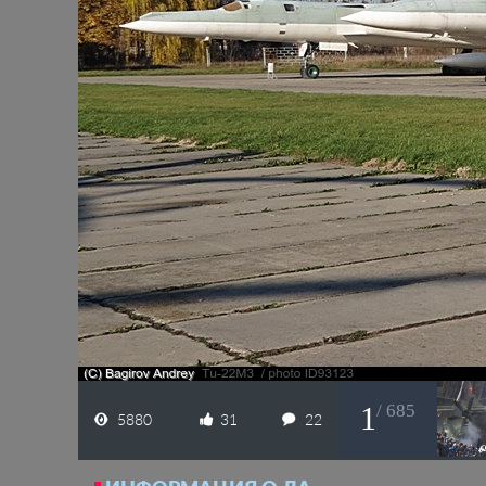
1
/ 685
5880
31
22