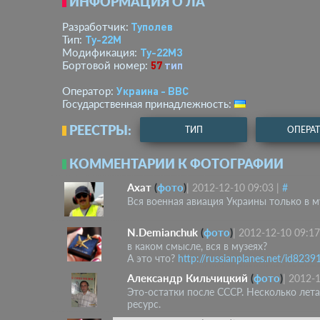
ИНФОРМАЦИЯ О ЛА
Туполев
Разработчик:
Ту-22М
Тип:
Ту-22М3
Модификация:
57
тип
Бортовой номер:
Украина - ВВС
Оператор:
Государственная принадлежность:
РЕЕСТРЫ:
ТИП
ОПЕРА
КОММЕНТАРИИ К ФОТОГРАФИИ
Ахат
(
фото
)
|
2012-12-10 09:03
|
#
Вся военная авиация Украины только в му
N.Demianchuk
(
фото
)
|
2012-12-10 09:17
в каком смысле, вся в музеях?
А это что?
http://russianplanes.net/id8239
Александр Кильчицкий
(
фото
)
|
2012-1
Это-остатки после СССР. Несколько лета
ресурс.