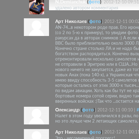
N.Demianchuk
(
фото
)
|
2012-12-10 09:51
удалено автором комментария
Арт Николаев
(
фото
)
|
2012-12-11 00:0
АN-74...в некотором роде прав. Его иро
(со 2 по 5-ю к примеру), то увидим фото
ракурсах да в авторах снимков :) А если
ВВС было приблизительно около 3000 ЛА
Конечно стране столько ЛА и не надо б
богатством распорядиться. Конечно выз
отремонтировали несколько самолетов и 
не отправили в Эритрею или в США...Но 
нового ничего не закупается, даже из то
новых Анах (пока 140-х), а Украинская что
имею ввиду способность 3-5 самолетов п
которые остались от этих 3000-х тысяч..
по видам авиации. Хоть как бы тут не х
бортовые номера сотой серии, видно та
вверенных войсках :)Так что ...остается 
Олександр
(
фото
)
|
2012-12-11 00:10
|
#
Налет в этом году увеличился в разы, п
но это лучше чем 2 летающих самолета, к
Арт Николаев
(
фото
)
|
2012-12-11 00:1
Это - несомненный прогресс!