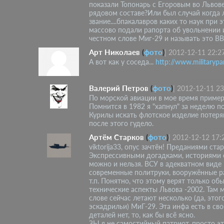
показали Топонарь с Егоровым во Львов
рядовом составе?Или был случай когда 
звание....бпакалавров каких то наук при
массово подали рапорта об увольнении из
честном слове Миг-29 и называть это В
Арт Николаев
(
фото
)
|
2012-12-11 22:2
А вот как у соседа...
http://www.militarypar
Валерий Петров
(
фото
)
|
2012-12-11 23
По морской авиации в мое время пример
Помнится в 1982 я "хапнул" за неделю 
Курилы искать флотское изделие потерян
после этого гудело.
Артём Старков
(
фото
)
|
2012-12-12 17:
viktorija33, опус зачтён! Преданиями с
Экспрессивными догадками, историями о
можно и нельзя. ВСУ в адекватном виде 
современные политруки, вооружённые р
т.п. Понятно, что этому верят только об
технические аспекты Львова -2002. Там 
слове сейчас летают несколько (да, этог
эскадрильи) МиГ-29. Эта инфа есть в св
деталей нет, то, как бы всё ясно.
ЗЫ я не самостийный патриот, просто э