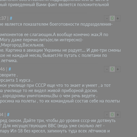
анный приведенный Вами факт является положительной
:37
|
#
-
0
+
не является показателем боеготовности подразделения-
омпонентов ее слагающих.А вообще конечно жах.Я по
 Могу даже перечислить(если интересно)-
,Миргород,Васильков.
е. Картина в авиации Украины не радует.... И две-три смены
кое не каждый месяц бывает.Не путать с полетами по
 летчика.
:46
|
#
-
0
+
оворите .
рсанта 1 курса .
ное училище при СССР еще что то знает и умеет , а тот
ла училище то не видел живой приборной доски.
, аэродромы уничтожены,Вы о чем речь ведете .
керосина на полеты , то их командный состав себе на полеты
34
|
#
-
0
+
ред окном. Дайте три, чтобы до уровня ссср-ии дотянуть
м? Для несуществующих ВВС (ведь уже сколько лет -
ару Ил-18 без кресел, запихнуть туда всех лётчиков и