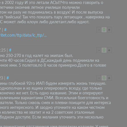
е в 2002 году И это летали АСЫ!!Что можно говорить о
летчики окончив летное училише получили
 этом ни разу не поднимались в воздух! И после выпуска
 "вийська! Так что показать пару летающих , наверняка на
ВС может либо клоун либо дилетант.либо идиот.
7
|
#
-
0
+
itet.com/ttp/data/ic_ttp/...
:25
|
#
-
0
+
но 250-270 в год налет на экипаж был.
почти 40 часов.Сидел в ДС,каждый день поднимали на
ное ими. 5 полетов,по 8 часов примерно.Долго в голове
23
|
#
-
0
+
тарины глубокой 92го ИАП будем измерять жизнь текущую.
днополчан и из ящика оперировать всюду, где только
конечно же нет. Есть одно название. Этим и оперируют
азличными вариантами СМИ. Всесильная боеготовность и
ыватели. Только сквозь смех и плевки поищите для интереса
много интересного. И заодно уточните на каком честном
о количества не хватит и на 2 советские эталонные
ободном доступе. Если желания уточнить эти несколько
ти причитания отставников уже порядком надоели. У меня