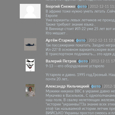
Георгий Снежко
(
фото
)
|
2012-12-11 11
В африке тоже нужно уметь летать .Сейч
Европе
Уже варианты левых летчиков не проходя
Также требуют знание языка .
В Виннице стоит ИЛ-22 уже 25 лет вот и
Кто мешает .
Артём Старков
(
фото
)
|
2012-12-11 12:
Так пассажирами покатать. Заодно негра
Ил-22? В основном варианте,скорее всег
В транспортном поднимать.... это идея д
Валерий Петров
(
фото
)
|
2012-12-11 17
9-13 ---его оборудование устарело
Устарело и давно. 1995 год,Грозный. На
почти 20 лет..
Александр Кильчицкий
(
фото
)
|
2012-1
Мужики никакхх ВВС в украине давно н
Мукачево в Васильков.. С однополчанам
наш полк. В свалку нелетеющих железяк
"истории "украинвы??За знание всех эти
этой так называемой истории летчик пре
ВИЙСЬКО Украины простол смеюсь и плю