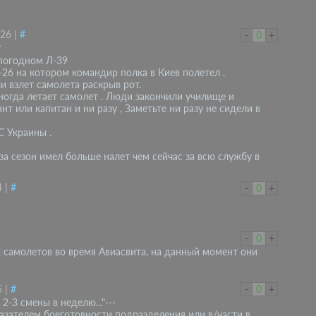
:26
|
#
-
0
+
?
сепогодном Л-39
26 на котором командир полка в Киев полетел .
и взлет самолета раскрыв рот.
ногда летает самолет . Люди закончили училище и
т или капитан и ни разу , Заметьте ни разу не сидели в
С Украины .
за сезон имел больше налет чем сейчас за всю службу в
4
|
#
-
0
+
-
0
+
х самолетов во время Авиасвита, на данный момент они
5
|
#
-
0
+
 2-3 смены в неделю..."---
азателем боеготовности подразделения или в/части в