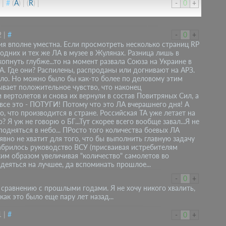
|
#
(
A
)
|
(
R
)
|
-
0
+
2
|
#
-
0
+
ния вполне уместна. Если просмотреть несколько страниц RP
 одних и тех же ЛА в музее в Жулянах. Разница лишь в
 копнуть глубже...то на момент развала Союза на Украине в
. Где они? Распилены, распроданы или догнивают на АРЗ.
ыло. Но можно было бы как-то более по деловому этим
ывает положительное чувство, что наконец
вертолетов и снова их вернули в состав Повитряных Сил, а
все это - ПОТУГИ! Потому что это ЛА вчерашнего дня! А
го, что производится в стране. Российская ТА уже летает на
? Я уж не говорю о БГ...Тут скорее всего вообще завал...Я не
одняться в небо... ПРосто того количества боевых ЛА
.явно не хватит для того, что бы выполнить главную задачу
рабрилось руководство ВСУ (присваивая истребителям
ким образом увеличивая "количество" самолетов во
надеяться на лучшее, да вспоминать прошлое...
-
0
+
о сравнению с прошлыми годами. Я не хочу никого хвалить,
ак это было еще пару лет назад...
1
|
#
-
0
+