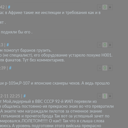
:42
|
#
-
0
+
ас в Африке такие же инспекции и требования как и в
т .
 подняли бы его .
13
|
#
-
0
+
м помогут баранов грузить.
о (не специалист), его оборудование устарело похуже Н001.
ля фанатов. Тут без комментариев.
:39
|
#
-
0
+
ши р-105м,Р-107 и японские сканеры чехов. А ведь прошло
2-11 22:25
|
#
-
1
+
ет Мой,лидерный в ВВС СССР 92-й ИАП перевели из
и общались постоянно-ия прекрасно знаю во что превратили
.А знаете чем награждали пилотов за отменное знание
х гетьманов и прочегосброда Так вот-за успешный зачет по
мировался..ПОЛЕТОМ!!!!! О как!! Так что я слыша слова
юсь А уровень подготовки этого вийська прекрасно