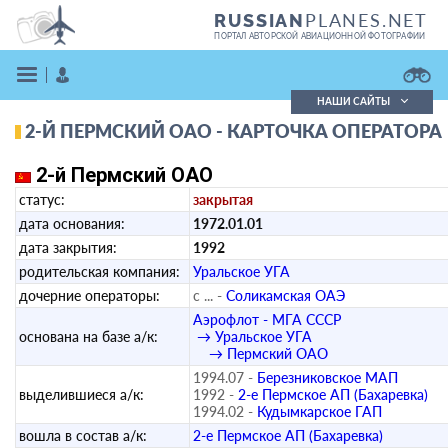
PLANES.NET
RUSSIAN
ПОРТАЛ АВТОРСКОЙ АВИАЦИОННОЙ ФОТОГРАФИИ
НАШИ САЙТЫ
2-Й ПЕРМСКИЙ ОАО - КАРТОЧКА ОПЕРАТОРА
Поиск фотографий
Поиск в реестре
2-й Пермский ОАО
Кратко
Подробно
статус:
закрытая
ВОЙТИ
дата основания:
1972.01.01
дата закрытия:
1992
родительская компания:
Уральское УГА
дочерние операторы:
с ... -
Соликамская ОАЭ
Аэрофлот - МГА СССР
основана на базе а/к:
→ Уральское УГА
→ Пермский ОАО
ЗАРЕГИСТРИРОВАТЬСЯ
1994.07 -
Березниковское МАП
выделившиеся а/к:
1992 -
2-е Пермское АП (Бахаревка)
1994.02 -
Кудымкарское ГАП
вошла в состав а/к:
2-е Пермское АП (Бахаревка)