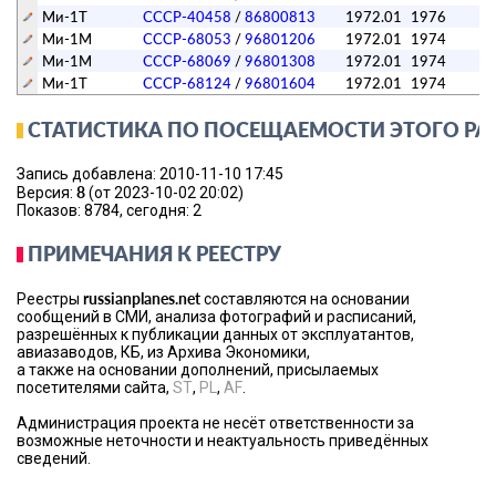
Ми-1Т
СССР-40458
/
86800813
1972.01
1976
Ми-1М
СССР-68053
/
96801206
1972.01
1974
Ми-1М
СССР-68069
/
96801308
1972.01
1974
Ми-1Т
СССР-68124
/
96801604
1972.01
1974
СТАТИСТИКА ПО ПОСЕЩАЕМОСТИ ЭТОГО РА
Запись добавлена: 2010-11-10 17:45
8
Версия:
(от 2023-10-02 20:02)
Показов: 8784, сегодня: 2
ПРИМЕЧАНИЯ К РЕЕСТРУ
russianplanes.net
Реестры
составляются на основании
сообщений в СМИ, анализа фотографий и расписаний,
разрешённых к публикации данных от эксплуатантов,
авиазаводов, КБ, из Архива Экономики,
а также на основании дополнений, присылаемых
посетителями сайта,
ST
,
PL
,
AF
.
Администрация проекта не несёт ответственности за
возможные неточности и неактуальность приведённых
сведений.