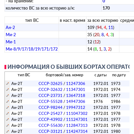
- на хранении:
0
количество ВС за всю историю а/к:
170
тип ВС
в наст. время
за всю историю
средни
Ан-2
109
(
94
,
4
,
11
)
Ми-2
35
(
20
,
8
,
4
,
3
)
Ми-1
12
(
12
)
Ми-8/9/17/18/19/171/172
14
(
8
,
1
,
3
,
2
)
ИНФОРМАЦИЯ О БЫВШИХ БОРТАХ ОПЕРАТОР
тип ВС
бортовой/зав. номер
с даты
по дату
Ан-2Т
СССР-32625
/
11247306
1972.01
1973
Ан-2Т
СССР-32632
/
11347301
1972.01
1974
Ан-2Т
СССР-23731
/
13647318
1972.01
1977
Ан-2Т
СССР-55528
/
14947306
1976
1986
Ан-2П
СССР-98244
/
19947312
1972.01
1977
Ан-2Т
СССР-25427
/
111047302
1972.01
1978
Ан-2Т
СССР-43902
/
111247301
1972.01
1977
Ан-2Т
СССР-55630
/
112847313
1972.01
1978
Ан-2Т
СССР-33121
/
114247314
1972.01
1980