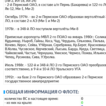
(Ли-2, Ил-18, Ан-24)
- 2-й Пермский ОАО, в составе а/п Пермь (Бахаревка) и 122-го Л
Як-12, Ми-1, Ми-2)
Октябрь 1974г. - во 2-м Пермском ОАО образован вертолётный 
ЛО, в составе 2-х АЭ (Ми-1 и Ми-2)
1978г. - в 348-й ЛО поступили вертолёты Ми-8
Приписные аэропорты МВЛ 2-го ПОАО на январь 1980г.: Солика
Кудымкар, Ныроб, Гайны, Коса, Чад, Чердынь, Ольховка, Пильва,
Кочево, Керос, Сейва, У.Чёрная, Серебрянка, Кр.Берег, Красновиш
В.Колва, Чусовское, Керчевский, Лысьва, Барда, Куеда, Светлица,
Чайковский, Частые, Чернушка, Уинское, Чермоз, Пожва, Ильинск
Чепец, Русинова, Сива, У.Уролка.
Июль 1988г. - 122-й и 348-й ЛО 2-го Пермского ОАО преобразо
соответственно, в 9-й и 10-й ЛО Уральского УГА
1992г. - на базе 2-го Пермского ОАО образовано 2-е Пермское
государственное авиапредприятие
ОБЩАЯ ИНФОРМАЦИЯ О ФЛОТЕ:
количество ВС в настоящее время:
0
- из них на крыле:
0