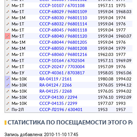
Ми-1Т
СССР-10107
/
6701108
1957.11
1975
Ми-1Т
СССР-68029
/
96801109
1959.04
1968.03
Ми-1М
СССР-68030
/
96801110
1959.04
1974
Ми-1Т
СССР-68032
/
96801114
1959.04
1976
Ми-1Т
СССР-68045
/
96801118
1959.04
1977
Ми-1Т
СССР-68040
/
96801120
1959.04
1960.07
Ми-1М
СССР-68044
/
96801205
1959.04
1976
Ми-1М
СССР-68050
/
96801208
1959.04
1979
Ми-1Т
СССР-68060
/
96801216
1962.03
1977
Ми-1Т
СССР-10164
/
6702504
1957.11
1969.09
Ми-1Т
СССР-20247
/
7703004
1957.09
1976
Ми-1У
СССР-40361
/
8703817
1958.05
1965.06
Ми-10К
RA-04119
/
2161
1980.08
1994.02
Ми-10К
RA-04124
/
2266
1976.05
1994.12
Ми-10К
RA-04125
/
2268
1976.05
1994.02
Ми-10К
СССР-04130
/
2294
1976.10
1992.09
Ми-10К
СССР-04135
/
2299
1977.07
1993
По-2Л
СССР-Л2196
/
630401
1953
1957
СТАТИСТИКА ПО ПОСЕЩАЕМОСТИ ЭТОГО РА
Запись добавлена: 2010-11-10 17:45