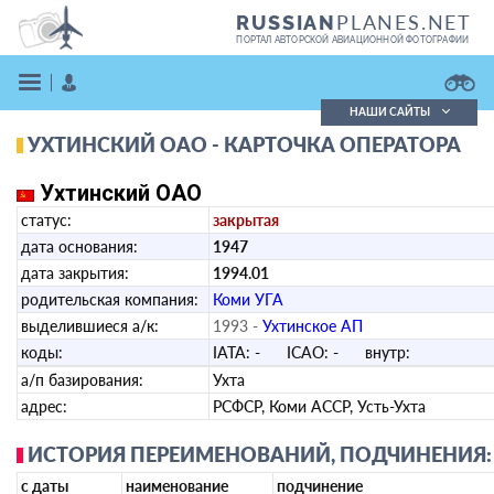
PLANES.NET
RUSSIAN
ПОРТАЛ АВТОРСКОЙ АВИАЦИОННОЙ ФОТОГРАФИИ
НАШИ САЙТЫ
УХТИНСКИЙ ОАО - КАРТОЧКА ОПЕРАТОРА
Поиск фотографий
Поиск в реестре
Ухтинский ОАО
Кратко
Подробно
статус:
закрытая
ВОЙТИ
дата основания:
1947
дата закрытия:
1994.01
родительская компания:
Коми УГА
выделившиеся а/к:
1993 -
Ухтинское АП
коды:
IATA:
-
ICAO:
-
внутр:
а/п базирования:
Ухта
адрес:
ЗАРЕГИСТРИРОВАТЬСЯ
РСФСР, Коми АССР, Усть-Ухта
ИСТОРИЯ ПЕРЕИМЕНОВАНИЙ, ПОДЧИНЕНИЯ:
с даты
наименование
подчинение