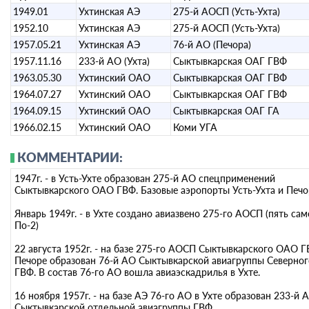
1949.01
Ухтинская АЭ
275-й АОСП (Усть-Ухта)
1952.10
Ухтинская АЭ
275-й АОСП (Усть-Ухта)
1957.05.21
Ухтинская АЭ
76-й АО (Печора)
1957.11.16
233-й АО (Ухта)
Сыктывкарская ОАГ ГВФ
1963.05.30
Ухтинский ОАО
Сыктывкарская ОАГ ГВФ
1964.07.27
Ухтинский ОАО
Сыктывкарская ОАГ ГВФ
1964.09.15
Ухтинский ОАО
Сыктывкарская ОАГ ГА
1966.02.15
Ухтинский ОАО
Коми УГА
КОММЕНТАРИИ:
1947г. - в Усть-Ухте образован 275-й АО спецприменений
Сыктывкарского ОАО ГВФ. Базовые аэропорты Усть-Ухта и Печо
Январь 1949г. - в Ухте создано авиазвено 275-го АОСП (пять са
По-2)
22 августа 1952г. - на базе 275-го АОСП Сыктывкарского ОАО Г
Печоре образован 76-й АО Сыктывкарской авиагруппы Северног
ГВФ. В состав 76-го АО вошла авиаэскадрилья в Ухте.
16 ноября 1957г. - на базе АЭ 76-го АО в Ухте образован 233-й 
Сыктывкарской отдельной авиагруппы ГВФ