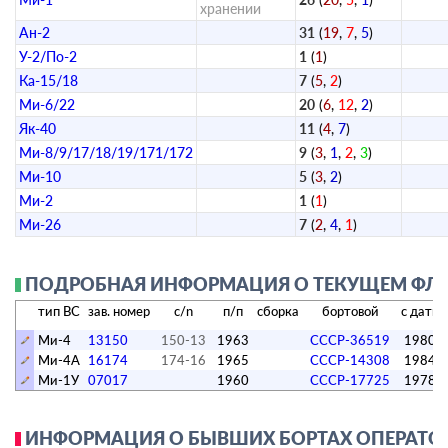
хранении
Ан-2
31
(
19
,
7
,
5
)
У-2/По-2
1
(
1
)
Ка-15/18
7
(
5
,
2
)
Ми-6/22
20
(
6
,
12
,
2
)
Як-40
11
(
4
,
7
)
Ми-8/9/17/18/19/171/172
9
(
3
,
1
,
2
,
3
)
Ми-10
5
(
3
,
2
)
Ми-2
1
(
1
)
Ми-26
7
(
2
,
4
,
1
)
ПОДРОБНАЯ ИНФОРМАЦИЯ О ТЕКУЩЕМ ФЛОТ
тип ВС
зав. номер
c/n
п/п
сборка
бортовой
с даты
Ми-4
13150
150-13
1963
СССР-36519
1980
Ми-4А
16174
174-16
1965
СССР-14308
1984
Ми-1У
07017
1960
СССР-17725
1978
ИНФОРМАЦИЯ О БЫВШИХ БОРТАХ ОПЕРАТОР