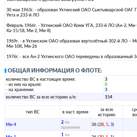
30 мая 1963г. - образован Ухтинский ОАО Сыктывкарской ОАГ Г
Ухта и 233-й ЛО
Февраль 1966г. - Ухтинский ОАО Коми УГА, 233-й ЛО (Ан-2, Ми-
Ка-15/18, Ми-2, Ми-8)
1969г. - в Ухтинском ОАО образован вертолётный 302-й ЛО – М
Ми-10К, Ми-26
1976г. - все Ан-2 Ухтинского ОАО переведены в образованный 
ОБЩАЯ ИНФОРМАЦИЯ О ФЛОТЕ:
количество ВС в настоящее время:
3
- из них на крыле:
0
- на хранении:
3
количество ВС за всю историю а/к:
154
за всю
ср
тип ВС
в наст. время
историю
во
2
на
Ми-4
36
(
28
,
5
,
3
)
хранении
1
на
Ми-1
26
(
20
,
5
,
1
)