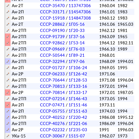
Ан-2Т
СССР-35470
/
113747306
1960.04
1982
Ан-2П
СССР-33171
/
114547306
1961.01
1983
Ан-2П
СССР-15918
/
114847308
1960.12
1983
Ан-2Т
СССР-28862
/
1Г05-16
1961.06
1965.03
Ан-2ТП
СССР-09190
/
1Г20-33
1962.12
1981
Ан-2ТП
СССР-91739
/
1Г37-16
1963.09
1965
Ан-2ТП
СССР-92862
/
1Г53-14
1964.12
1982.11
Ан-2ТП
СССР-09669
/
1Г76-03
1966.10
1989
Ан-2ТП
СССР-50544
/
1Г89-21
1968.01
Ан-2ТП
СССР-32294
/
1Г97-06
1968.09
1994.01
Ан-2П
СССР-01727
/
1Г106-24
1969.05
1995
Ан-2Р
СССР-06233
/
1Г126-42
1971.06
Ан-2ТП
СССР-70644
/
1Г128-53
1971.08
1996.04
Ан-2ТП
СССР-70813
/
1Г133-16
1972.01
1994
Ан-2Р
СССР-70814
/
1Г133-17
1972.01
1987.05
Ан-2ТП
СССР-07214
/
1Г146-43
1973.05
1994
Ан-2П
СССР-07471
/
1Г151-46
1973.11
Ан-2П
СССР-05755
/
1Г151-63
1974.03
1994
Ан-2ТП
СССР-40252
/
1Г220-42
1986.08
1995.12
Ан-2ТП
СССР-40276
/
1Г221-06
1986.09
1996.04
Ан-2Р
СССР-02232
/
1Г235-03
1991
1996.03
УКа-15
СССР-30067
/
1515-07
1962.07
1973