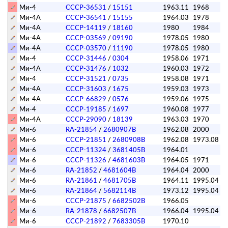
Ми-4
СССР-36531
/
15151
1963.11
1968
Ми-4А
СССР-36541
/
15155
1964.03
1978
Ми-4А
СССР-14119
/
18160
1980
1984
Ми-4А
СССР-03569
/
09190
1978.05
1980
Ми-4А
СССР-03570
/
11190
1978.05
1980
Ми-4
СССР-31446
/
0304
1958.06
1971
Ми-4А
СССР-31476
/
1032
1960.03
1972
Ми-4
СССР-31521
/
0735
1958.08
1971
Ми-4А
СССР-31603
/
1675
1959.03
1973
Ми-4А
СССР-66829
/
0576
1959.06
1975
Ми-4
СССР-19185
/
1697
1960.08
1977
Ми-4А
СССР-29090
/
18139
1963.03
1970
Ми-6
RA-21854
/
2680907В
1962.08
2000
Ми-6
СССР-21851
/
2680908В
1962.08
1973.08
Ми-6
СССР-11324
/
3681405В
1964.01
Ми-6
СССР-11326
/
4681603В
1964.05
1971
Ми-6
RA-21852
/
4681604В
1964.04
2000
Ми-6
RA-21861
/
4681705В
1964.11
1995.04
Ми-6
RA-21864
/
5682114В
1973.12
1995.04
Ми-6
СССР-21875
/
6682502В
1966.05
Ми-6
RA-21878
/
6682507В
1966.04
1995.04
Ми-6
СССР-21892
/
7683305В
1970.10