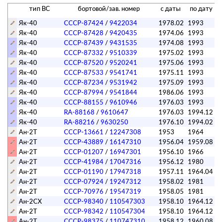
тип ВС
бортовой/зав. номер
с даты
по дату
Як-40
СССР-87424
/
9422034
1978.02
1993
Як-40
СССР-87428
/
9420435
1974.06
1993
Як-40
СССР-87439
/
9431535
1974.08
1993
Як-40
СССР-87332
/
9510339
1975.02
1993
Як-40
СССР-87520
/
9520241
1975.06
1993
Як-40
СССР-87533
/
9541741
1975.11
1993
Як-40
СССР-87234
/
9531942
1975.09
1993
Як-40
СССР-87994
/
9541844
1986.06
1993
Як-40
СССР-88155
/
9610946
1976.03
1993
Як-40
RA-88168
/
9610647
1976.03
1994.12
Як-40
RA-88216
/
9630250
1976.10
1994.02
Ан-2Т
СССР-13661
/
12247308
1953
1964
Ан-2Т
СССР-43889
/
16147310
1956.04
1959.08
Ан-2Т
СССР-01207
/
16947301
1956.10
1966
Ан-2Т
СССР-41984
/
17047316
1956.12
1980
Ан-2Т
СССР-01190
/
17947318
1957.11
1964.04
Ан-2Т
СССР-07924
/
19247312
1958.02
1981
Ан-2Т
СССР-70976
/
19547319
1958.05
1981
Ан-2СХ
СССР-98340
/
110547303
1958.10
1964.12
Ан-2Т
СССР-98342
/
110547304
1958.10
1964.12
Ан-2Т
СССР-98375
/
110747310
1958.12
1960.08