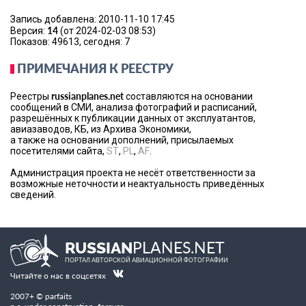
Запись добавлена: 2010-11-10 17:45
14
Версия:
(от 2024-02-03 08:53)
Показов: 49613, сегодня: 7
ПРИМЕЧАНИЯ К РЕЕСТРУ
russianplanes.net
Реестры
составляются на основании
сообщений в СМИ, анализа фотографий и расписаний,
разрешённых к публикации данных от эксплуатантов,
авиазаводов, КБ, из Архива Экономики,
а также на основании дополнений, присылаемых
посетителями сайта,
ST
,
PL
,
AF
.
Администрация проекта не несёт ответственности за
возможные неточности и неактуальность приведённых
сведений.
PLANES.NET
RUSSIAN
ПОРТАЛ АВТОРСКОЙ АВИАЦИОННОЙ ФОТОГРАФИИ
Читайте о нас в соцсетях
2007+ © parfaits