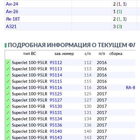
Ан-24
2
(
1
,
1
)
Ан-26
1
(
1
)
Як-18Т
2
(
1
,
1
)
A321
3
(
3
)
ПОДРОБНАЯ ИНФОРМАЦИЯ О ТЕКУЩЕМ ФЛОТ
тип ВС
зав. номер
c/n
п/п
сборка
SuperJet 100-95LR
95112
112
2016
SuperJet 100-95LR
95113
113
2016
SuperJet 100-95LR
95114
114
2016
R
SuperJet 100-95LR
95115
115
2016
SuperJet 100-95LR
95116
116
2016
RA-89
SuperJet 100-95LR
95125
125
2017
RA
SuperJet 100-95LR
95127
127
2017
SuperJet 100-95B
95130
130
2017
SuperJet 100-95LR
95131
131
2017
SuperJet 100-95LR
95134
134
2017
SuperJet 100-95LR
95136
136
2017
SuperJet 100-95LR
95140
140
2017
SuperJet 100-95LR
95143
143
2017