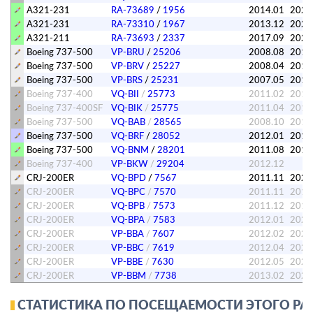
A321-231
RA-73689
/
1956
2014.01
2023
A321-231
RA-73310
/
1967
2013.12
2023
A321-211
RA-73693
/
2337
2017.09
2023
Boeing 737-500
VP-BRU
/
25206
2008.08
201
Boeing 737-500
VP-BRV
/
25227
2008.04
201
Boeing 737-500
VP-BRS
/
25231
2007.05
2016
Boeing 737-400
VQ-BII
/
25773
2011.02
2019
Boeing 737-400SF
VQ-BIK
/
25775
2011.04
2018
Boeing 737-500
VQ-BAB
/
28565
2008.10
2015
Boeing 737-500
VQ-BRF
/
28052
2012.01
2012
Boeing 737-500
VQ-BNM
/
28201
2011.08
2017
Boeing 737-400
VP-BKW
/
29204
2012.12
CRJ-200ER
VQ-BPD
/
7567
2011.11
202
CRJ-200ER
VQ-BPC
/
7570
2011.11
2019
CRJ-200ER
VQ-BPB
/
7573
2011.12
2019
CRJ-200ER
VQ-BPA
/
7583
2012.01
2020
CRJ-200ER
VP-BBA
/
7607
2012.02
2020
CRJ-200ER
VP-BBC
/
7619
2012.04
2020
CRJ-200ER
VP-BBE
/
7630
2012.05
2020
CRJ-200ER
VP-BBM
/
7738
2013.02
2021
СТАТИСТИКА ПО ПОСЕЩАЕМОСТИ ЭТОГО РА