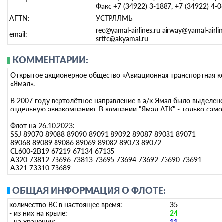
Факс +7 (34922) 3-1887, +7 (34922) 4-
AFTN:
УСТРЛЛМЬ
rec@yamal-airlines.ru airway@yamal-airlin
email:
srtfc@akyamal.ru
КОММЕНТАРИИ:
Открытое акционерное общество «Авиационная транспортная 
«Ямал».
В 2007 году вертолётное направление в а/к Ямал было выделен
отдельную авиакомпанию. В компании "Ямал АТК" - только само
Флот на 26.10.2023:
SSJ 89070 89088 89090 89091 89092 89087 89081 89071
89068 89089 89086 89069 89082 89073 89072
CL600-2B19 67219 67134 67135
A320 73812 73696 73813 73695 73694 73692 73690 73691
A321 73310 73689
ОБЩАЯ ИНФОРМАЦИЯ О ФЛОТЕ:
количество ВС в настоящее время:
35
- из них на крыле:
24
- на хранении:
11