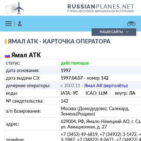
PLANES.NET
RUSSIAN
ПОРТАЛ АВТОРСКОЙ АВИАЦИОННОЙ ФОТОГРАФИИ
НАШИ САЙТЫ
ЯМАЛ АТК - КАРТОЧКА ОПЕРАТОРА
Поиск фотографий
Поиск в реестре
Ямал АТК
Кратко
Подробно
статус:
действующая
ВОЙТИ
дата основания:
1997
дата выдачи СЭ:
1997.04.07
- номер
142
дочерние операторы:
с 2007.11 -
Ямал АК (вертолёты)
коды:
IATA:
YC
ICAO:
LLM
внутр:
ЛА
№ свидетельства:
142
Москва (Домодедово), Салехард,
а/п базирования:
Тюмень(Рощино)
ЗАРЕГИСТРИРОВАТЬСЯ
629004, РФ, Ямало-Ненецкий АО, г. Са
адрес:
ул. Авиационная, д. 27
+7 (3452) 49-6819, +7 (34922) 3-1472, 
телефон:
3-1887, +7 (34922) 4-0671, +7 (34922) 