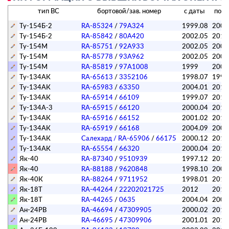
тип ВС
бортовой/зав. номер
с даты
по д
Ту-154Б-2
RA-85324
/
79A324
1999.08
2008
Ту-154Б-2
RA-85842
/
80A420
2002.05
2011
Ту-154М
RA-85751
/
92A933
2002.05
2004
Ту-154М
RA-85778
/
93A962
2002.05
2004
Ту-154М
RA-85819
/
97A1008
1999
200
Ту-134АК
RA-65613
/
3352106
1998.07
1999
Ту-134АК
RA-65983
/
63350
2004.01
201
Ту-134АК
RA-65914
/
66109
1999.07
2012
Ту-134А-3
RA-65915
/
66120
2000.04
2012
Ту-134АК
RA-65916
/
66152
2001.02
2011
Ту-134АК
RA-65919
/
66168
2004.09
2009
Ту-134АК
Салехард / RA-65906
/
66175
2000.12
2012
Ту-134АК
RA-65554
/
66320
2000.04
2012
Як-40
RA-87340
/
9510939
1997.12
2012
Як-40
RA-88188
/
9620848
1998.10
2007
Як-40К
RA-88264
/
9711952
1998.01
201
Як-18Т
RA-44264
/
22202021725
2012
2012
Як-18Т
RA-44265
/
0635
2004.04
2008
Ан-24РВ
RA-46694
/
47309905
2000.02
2016
Ан-24РВ
RA-46695
/
47309906
2001.01
2016