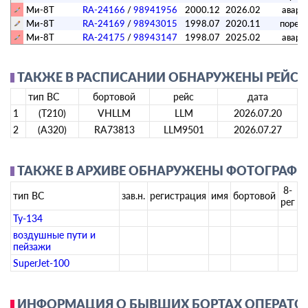
Ми-8Т
RA-24166
/
98941956
2000.12
2026.02
авари
Ми-8Т
RA-24169
/
98943015
1998.07
2020.11
порез
Ми-8Т
RA-24175
/
98943147
1998.07
2025.02
авари
ТАКЖЕ В РАСПИСАНИИ ОБНАРУЖЕНЫ РЕЙСЫ А
тип ВС
бортовой
рейс
дата
1
(T210)
VHLLM
LLM
2026.07.20
2
(A320)
RA73813
LLM9501
2026.07.27
ТАКЖЕ В АРХИВЕ ОБНАРУЖЕНЫ ФОТОГРАФИИ
8-
тип ВС
зав.н.
регистрация
имя
бортовой
рег
Ту-134
воздушные пути и
пейзажи
SuperJet-100
ИНФОРМАЦИЯ О БЫВШИХ БОРТАХ ОПЕРАТОР