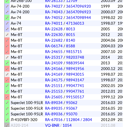
Ан-26Б-100
RA-26133
/
12709
2003.09
2016
Ан-74-200
RA-74027
/
36547096920
1999
200
Ан-74-200
RA-74043
/
36547096923
2000.07
2005
Ан-74
RA-74052
/
36547098944
1998.02
201
Ан-74
RA-74011
/
47136013
1998.07
199
Ми-8Т
RA-22628
/
8013
2005
200
Ми-8Т
RA-22630
/
8015
2012
2023
Ми-8Т
RA-22682
/
8140
2004.06
2005
Ми-8Т
RA-06174
/
8588
2004.03
2004
Ми-8Т
RA-24655
/
9815715
2007.10
2010
Ми-8Т
RA-25317
/
98203748
2014
2023
Ми-8Т
RA-24109
/
98839544
2013
2023
Ми-8Т
RA-24166
/
98941956
2000.12
2026
Ми-8Т
RA-24169
/
98943015
1998.07
2020
Ми-8Т
RA-24175
/
98943147
1998.07
2025
Ми-8Т
RA-25151
/
99047741
2002.05
200
Ми-8Т
RA-25153
/
99047761
2012.01
2019
Ми-8Т
RA-25605
/
99150517
1999.12
2005
SuperJet 100-95LR
RA-89034
/
95062
2016.03
2017
SuperJet 100-95LR
RA-89035
/
95067
2016.05
2019
SuperJet 100-95LR
RA-89036
/
95070
2016.05
2017
Л-410УВП-Э20
RA-67016
/
112804 / 2804
2012.09
202
A320-214
VQ-BNR
/
1054
2011.08