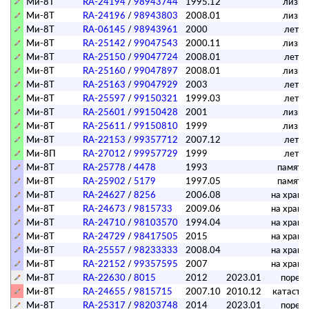
Ми-8Т
RA-24194
/
98943744
1995.12
лизин
Ми-8Т
RA-24196
/
98943803
2008.01
лизин
Ми-8Т
RA-06145
/
98943961
2000
лета
Ми-8Т
RA-25142
/
99047543
2000.11
лизин
Ми-8Т
RA-25150
/
99047724
2008.01
лета
Ми-8Т
RA-25160
/
99047897
2008.01
лизин
Ми-8Т
RA-25163
/
99047929
2003
лета
Ми-8Т
RA-25597
/
99150321
1999.03
лета
Ми-8Т
RA-25601
/
99150428
2001
лизин
Ми-8Т
RA-25611
/
99150810
1999
лизин
Ми-8Т
RA-22153
/
99357712
2007.12
лета
Ми-8П
RA-27012
/
99957729
1999
лета
Ми-8Т
RA-25778
/
4478
1993
памятн
Ми-8Т
RA-25902
/
5179
1997.05
памятн
Ми-8Т
RA-24627
/
8256
2006.08
на хран
Ми-8Т
RA-24673
/
9815733
2009.06
на хран
Ми-8Т
RA-24710
/
98103570
1994.04
на хран
Ми-8Т
RA-24729
/
98417505
2015
на хран
Ми-8Т
RA-25557
/
98233333
2008.04
на хран
Ми-8Т
RA-22152
/
99357595
2007
на хран
Ми-8Т
RA-22630
/
8015
2012
2023.01
порез
Ми-8Т
RA-24655
/
9815715
2007.10
2010.12
катастр
Ми-8Т
RA-25317
/
98203748
2014
2023.01
порез