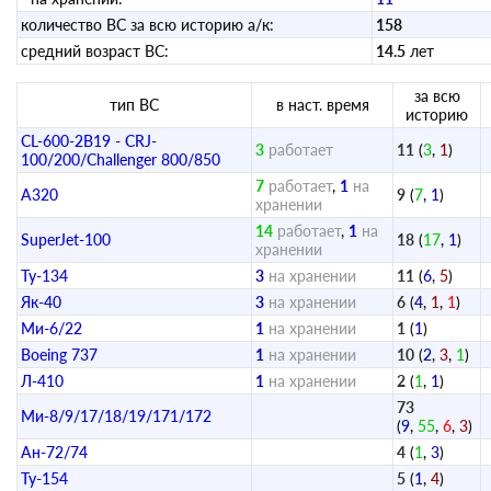
количество ВС за всю историю а/к:
158
средний возраст ВС:
14.5
лет
за всю
тип ВС
в наст. время
историю
CL-600-2B19 - CRJ-
3
работает
11
(
3
,
1
)
100/200/Challenger 800/850
7
работает
,
1
на
A320
9
(
7
,
1
)
хранении
14
работает
,
1
на
SuperJet-100
18
(
17
,
1
)
хранении
Ту-134
3
на хранении
11
(
6
,
5
)
Як-40
3
на хранении
6
(
4
,
1
,
1
)
Ми-6/22
1
на хранении
1
(
1
)
Boeing 737
1
на хранении
10
(
2
,
3
,
1
)
Л-410
1
на хранении
2
(
1
,
1
)
73
Ми-8/9/17/18/19/171/172
(
9
,
55
,
6
,
3
)
Ан-72/74
4
(
1
,
3
)
Ту-154
5
(
1
,
4
)