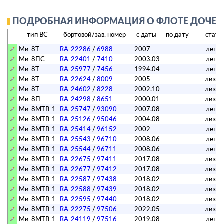
ПОДРОБНАЯ ИНФОРМАЦИЯ О ФЛОТЕ ДОЧЕР
тип ВС
бортовой/зав. номер
с даты
по дату
стату
Ми-8Т
RA-22286
/
6988
2007
лета
Ми-8ПС
RA-22401
/
7410
2003.03
лета
Ми-8Т
RA-25977
/
7456
1994.04
лета
Ми-8Т
RA-22624
/
8009
2005
лизин
Ми-8Т
RA-24602
/
8228
2002.10
лизин
Ми-8П
RA-24298
/
8651
2000.01
лизин
Ми-8МТВ-1
RA-25747
/
93090
2007.08
лета
Ми-8МТВ-1
RA-25126
/
95046
2004.08
лизин
Ми-8МТВ-1
RA-25414
/
96152
2002
лета
Ми-8МТВ-1
RA-25543
/
96710
2008.06
лета
Ми-8МТВ-1
RA-25544
/
96711
2008.06
лета
Ми-8МТВ-1
RA-22675
/
97411
2017.08
лизин
Ми-8МТВ-1
RA-22677
/
97412
2017.08
лизин
Ми-8МТВ-1
RA-22587
/
97438
2018.02
лизин
Ми-8МТВ-1
RA-22588
/
97439
2018.02
лизин
Ми-8МТВ-1
RA-22595
/
97440
2018.02
лизин
Ми-8МТВ-1
RA-22275
/
97506
2022.05
лизин
Ми-8МТВ-1
RA-24119
/
97516
2019.08
лета