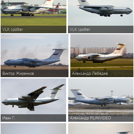
VLK spotter
VLK spotter
Александр Лебедев
Виктор Жиренков
Иван Г.
Александр FILINVIDEO